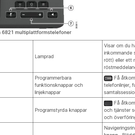
n 6821 multiplattformstelefoner
Visar om du h
inkommande sa
Lamprad
rött) eller ett 
röstmeddeland
Programmerbara
Få åtkomst
funktionsknappar och
telefonlinjer,
linjeknappar
samtalssessio
Få åtkomst
Programstyrda knappar
och tjänster
och överförin
Navigeringsri