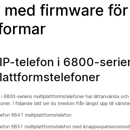
e med firmware för 
tformar
IP-telefon i 6800-serie
lattformstelefoner
n i 6800-seriens multiplattformstelefoner har lättanvända oc
ner. I följande bild ser du (medurs från längst upp till vänster
lefon 6841 multiplattformstelefon
elefon 6851 multiplattformstelefon med knappexpansionsmod