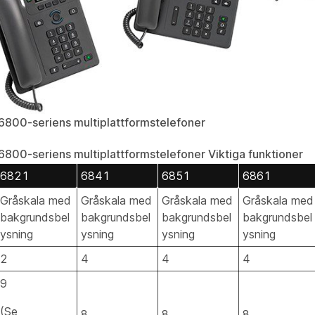
6800-seriens multiplattformstelefoner
6800-seriens multiplattformstelefoner Viktiga funktioner
6821
6841
6851
6861
Gråskala med
Gråskala med
Gråskala med
Gråskala med
bakgrundsbel
bakgrundsbel
bakgrundsbel
bakgrundsbel
ysning
ysning
ysning
ysning
2
4
4
4
9
(Se
8
8
8