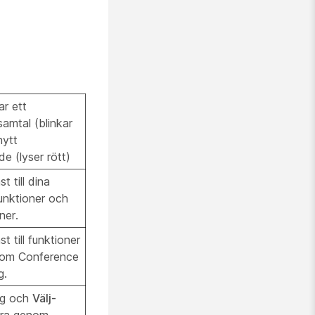
ar ett
mtal (blinkar
nytt
e (lyser rött)
 till dina
 funktioner och
ner.
 till funktioner
 som Conference
g.
ng och
Välj-