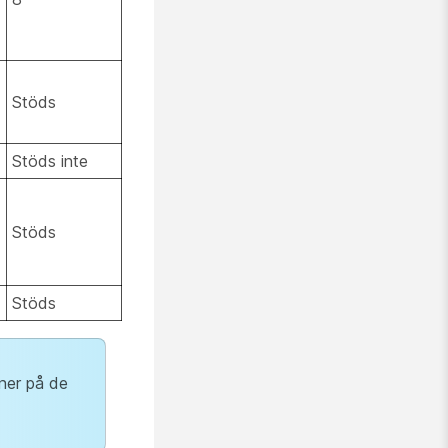
Stöds
Stöds inte
Stöds
Stöds
oner på de