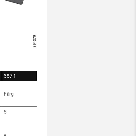
6871
Färg
6
8