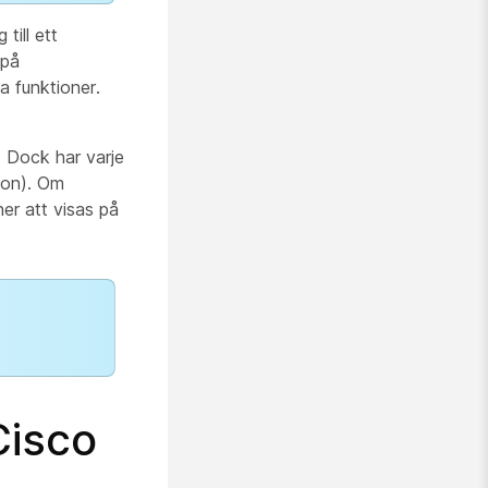
till ett
 på
a funktioner.
p. Dock har varje
tion). Om
er att visas på
Cisco