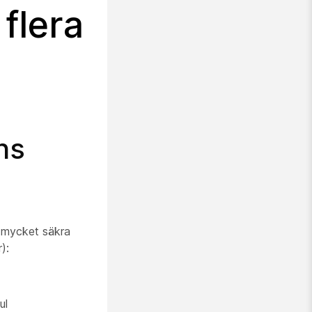
flera
ns
h mycket säkra
):
ul