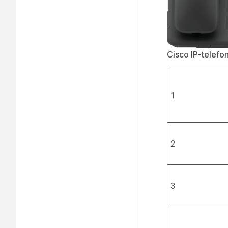
Cisco IP-telefo
1
2
3