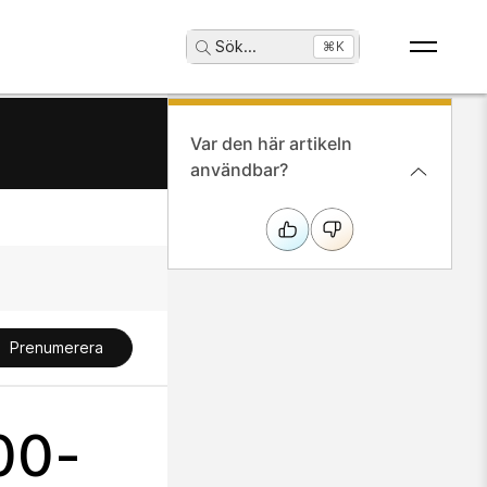
Sök
...
⌘K
Var den här artikeln
användbar?
Prenumerera
00-