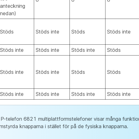
anteckning
nedan)
Stöds
Stöds inte
Stöds
Stöds inte
Stöds inte
Stöds inte
Stöds inte
Stöds
Stöds inte
Stöds inte
Stöds
Stöds
Stöds inte
Stöds inte
Stöds inte
Stöds inte
IP-telefon 6821 multiplattformstelefoner visar många funkti
mstyrda knapparna i stället för på de fysiska knapparna.