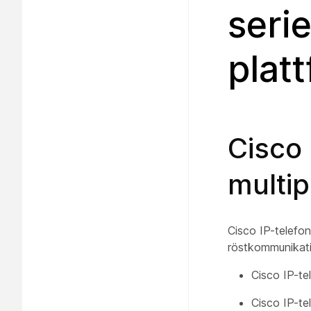
seri
plat
Cisco 
multip
Cisco IP-telefo
röstkommunikatio
Cisco IP-te
Cisco IP-t