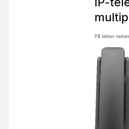
IP-tel
multip
På bilden nedan 