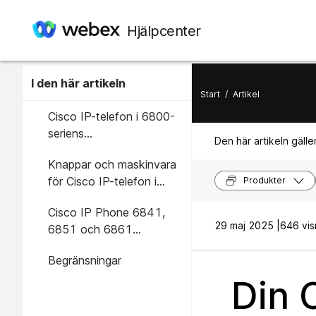
Hjälpcenter
I den här artikeln
Start
/
Artikel
Cisco IP-telefon i 6800-
seriens
Den här artikeln gäller
multiplattformstelefoner
Knappar och maskinvara
för Cisco IP-telefon i
Produkter
6821-seriens
Cisco IP Phone 6841,
multiplattformstelefoner
29 maj 2025 |
646 vis
6851 och 6861
multiplattformstelefoner,
Begränsningar
knappar och maskinvara
Din 