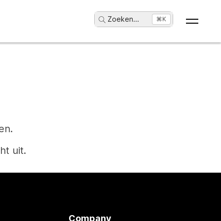
Zoeken
...
⌘K
en.
t uit.
Company