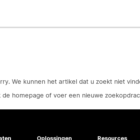
rry. We kunnen het artikel dat u zoekt niet vind
k de homepage of voer een nieuwe zoekopdrach
Start
aten
Oplossingen
Resources
Hebt u een antwoord nodig?