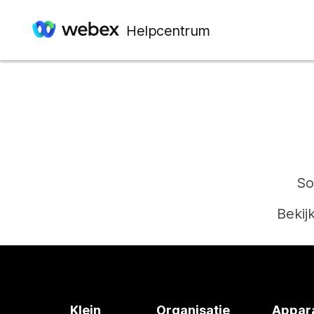
Helpcentrum
So
Bekij
Klein
Organisatie
Appar