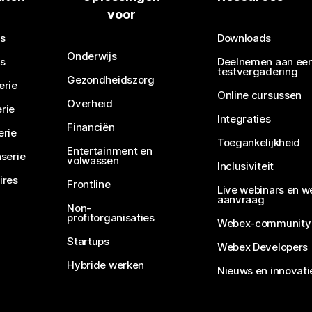
voor
Een vraag verzenden
s
Downloads
Onderwijs
s
Deelnemen aan ee
testvergadering
Gezondheidszorg
erie
Online cursussen
Overheid
rie
Integraties
Financiën
erie
Toegankelijkheid
Entertainment en
serie
volwassen
Inclusiviteit
ires
Frontline
Live webinars en w
aanvraag
Non-
profitorganisaties
Webex-community
Startups
Webex Developers
Hybride werken
Nieuws en innovati