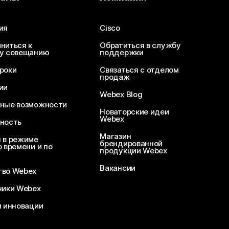
ия
Cisco
ниться к
Обратиться в службу
у совещанию
поддержки
роки
Связаться с отделом
продаж
ии
Webex Blog
ные возможности
Новаторские идеи
Webex
ность
Магазин
 в режиме
брендированной
 времени и по
продукции Webex
Вакансии
во Webex
чики Webex
и инновации