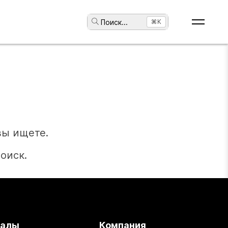
Поиск
...
⌘K
вы ищете.
оиск.
иалы
Компания