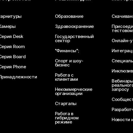
Отправьте вопрос
гарнитуры
Образование
Скачиван
Камеры
Здравоохранение
Присоеди
тестовом
Серия Desk
Государственный
сектор
Онлайн-у
Серия Room
"Финансы";
Интеграц
Серия Board
Спорт и шоу-
Специаль
бизнес
Серия Phone
Инклюзив
Работа с
Принадлежности
клиентами
Вебинары
реального
Некоммерческие
запросу
организации
Сообщест
Стартапы
Разработ
Работа в
гибридном
Новости 
режиме