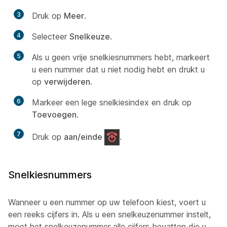
3
Druk op
Meer
.
4
Selecteer
Snelkeuze
.
5
Als u geen vrije snelkiesnummers hebt, markeert
u een nummer dat u niet nodig hebt en drukt u
op
verwijderen
.
6
Markeer een lege snelkiesindex en druk op
Toevoegen
.
7
Druk op
aan/einde
.
Snelkiesnummers
Wanneer u een nummer op uw telefoon kiest, voert u
een reeks cijfers in. Als u een snelkeuzenummer instelt,
moet het snelkeuzenummer alle cijfers bevatten die u