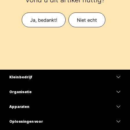
Ja, bedankt!
Niet echt
Klein bedrijf
Prijzen
Organisatie
Webex-app
Webex Suite
Apparaten
Meetings
Calling
Headsets
Calling
Oplossingen voor
Meetings
Camera's