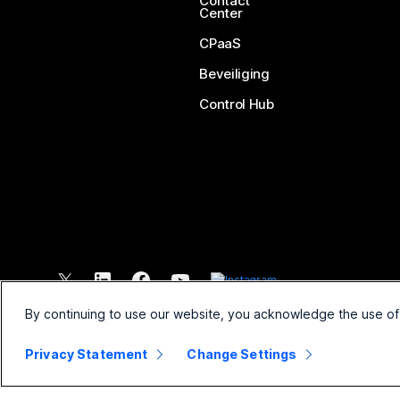
Contact
Center
CPaaS
Beveiliging
Control Hub
©
2026
Cisco en/of de dochterondernemingen. Alle rechten voo
By continuing to use our website, you acknowledge the use of
Privacy Statement
Change Settings