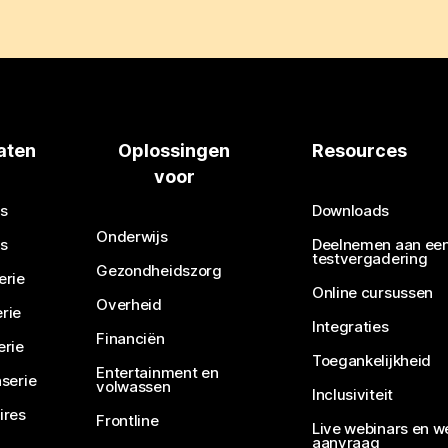
aten
Oplossingen
Resources
voor
s
Downloads
Onderwijs
s
Deelnemen aan ee
testvergadering
Gezondheidszorg
erie
Online cursussen
Overheid
rie
Integraties
Financiën
erie
Toegankelijkheid
Entertainment en
serie
volwassen
Inclusiviteit
ires
Frontline
Live webinars en w
aanvraag