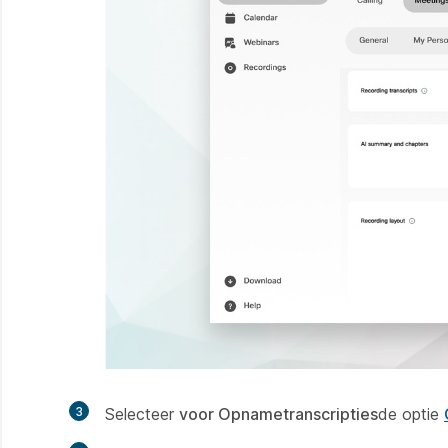
3
Selecteer
voor Opnametranscripties
de optie