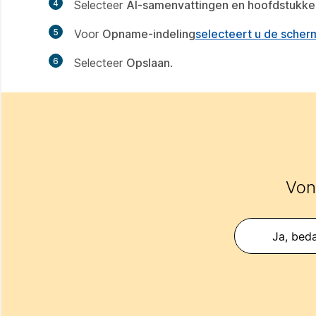
4
Selecteer
AI-samenvattingen en hoofdstukke
5
Voor
Opname-indeling
selecteert u de sche
6
Selecteer
Opslaan
.
Vond
Ja, beda