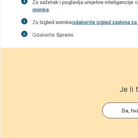
4
Za
sažetak i poglavlja umjetne inteligencije
o
snimke
.
5
Za
Izgled snimke
odaberite izgled zaslona za
6
Odaberite
Spremi
.
Je li
Da, hva