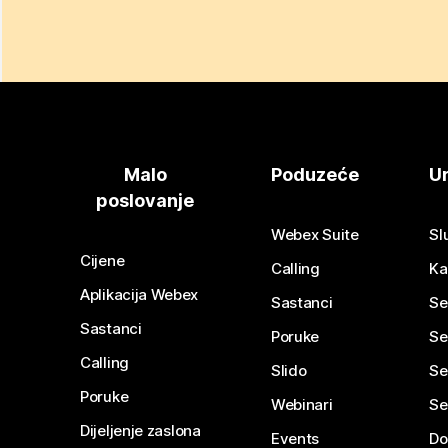
Malo
Poduzeće
Ur
poslovanje
Webex Suite
Sl
Cijene
Calling
Ka
Aplikacija Webex
Sastanci
Se
Sastanci
Poruke
Se
Calling
Slido
Se
Poruke
Webinari
Se
Dijeljenje zaslona
Events
Do