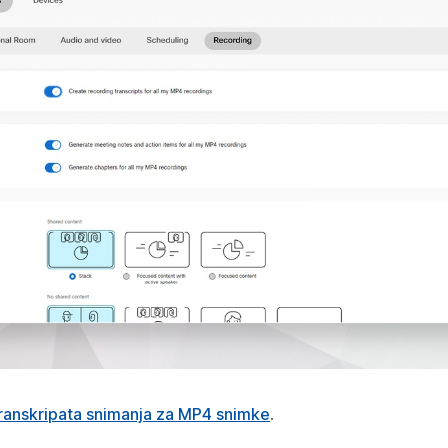
ranskripata snimanja za MP4 snimke
.