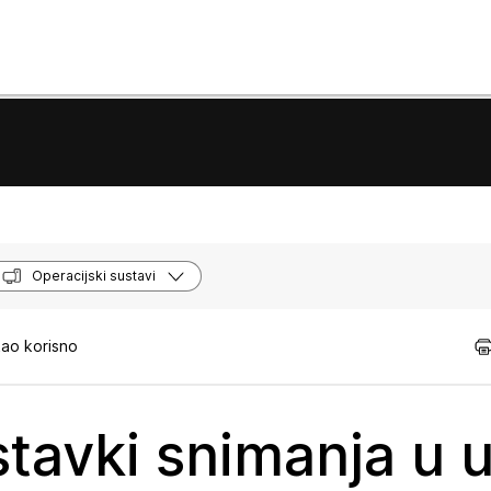
Operacijski sustavi
kao korisno
stavki snimanja u u