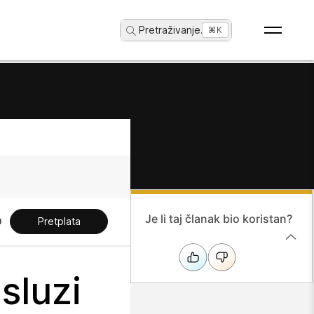
Pretraživanje
...
⌘K
Je li taj članak bio koristan?
Pretplata
sluzi