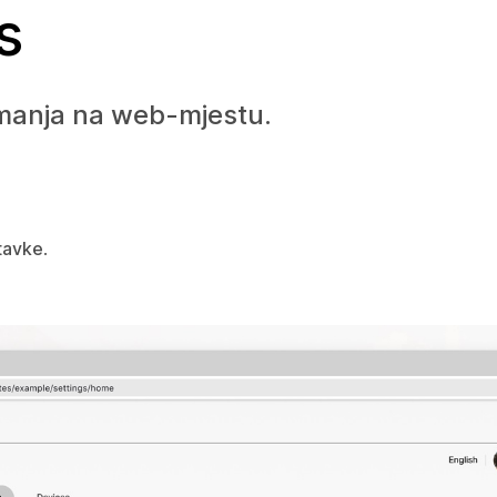
s
imanja na web-mjestu.
tavke
.