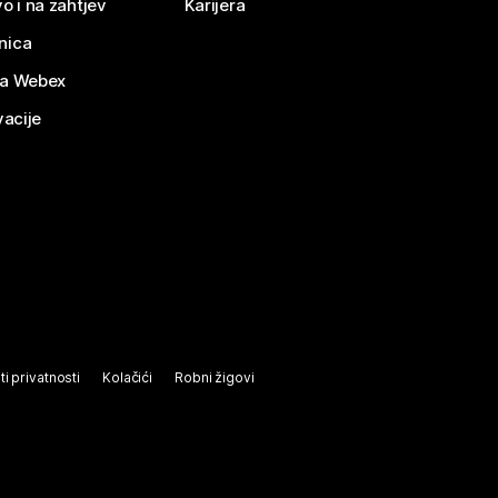
o i na zahtjev
Karijera
nica
za Webex
vacije
ti privatnosti
Kolačići
Robni žigovi