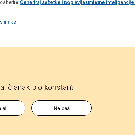
daberite
Generiraj sažetke i poglavlja umjetne inteligencij
 snimke
.
 taj članak bio koristan?
la!
Ne baš