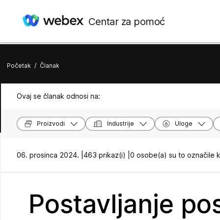
Centar za pomoć
Početak
/
Članak
Ovaj se članak odnosi na:
Proizvodi
Industrije
Uloge
06. prosinca 2024. |
463 prikaz(i) |
0 osobe(a) su to označile 
Postavljanje po