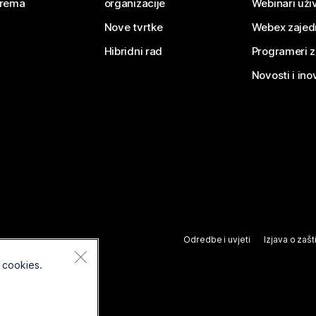
rema
organizacije
Webinari uživ
Nove tvrtke
Webex zajed
Hibridni rad
Programeri 
Novosti i ino
Odredbe i uvjeti
Izjava o zašti
 cookies.