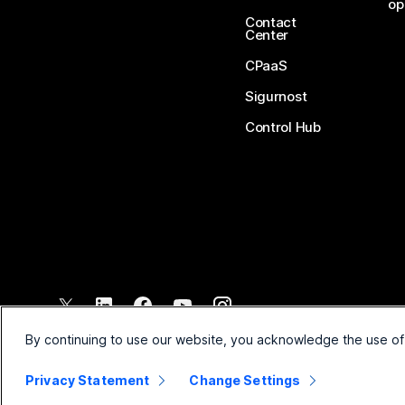
op
Contact
Center
CPaaS
Sigurnost
Control Hub
©
2026
Cisco i/ili njegova povezana društva. Sva prava pridržana.
By continuing to use our website, you acknowledge the use of
Privacy Statement
Change Settings