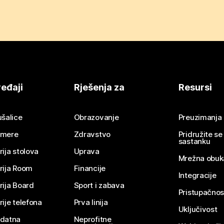
eđaji
Rješenja za
Resursi
ušalice
Obrazovanje
Preuzimanja
mere
Zdravstvo
Pridružite s
sastanku
rija stolova
Uprava
Mrežna obuk
rija Room
Financije
Integracije
rija Board
Sport i zabava
Pristupačnos
rije telefona
Prva linija
Uključivost
datna
Neprofitne