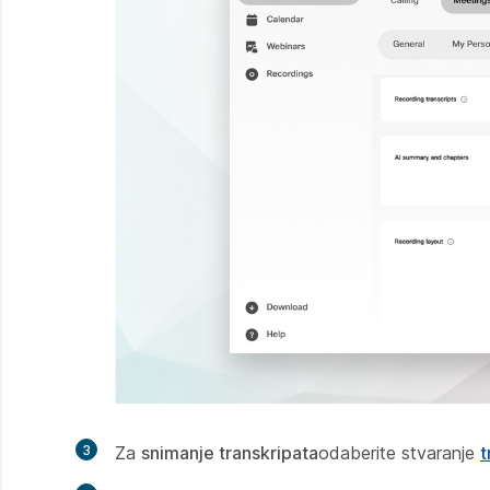
3
Za
snimanje transkripata
odaberite stvaranje
t