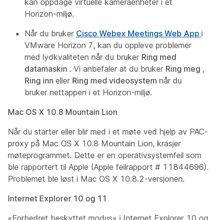
kan oppdage virtuelle kameraenheter i et
Horizon-miljø.
Når du bruker
Cisco Webex Meetings Web App
i
VMware Horizon 7, kan du oppleve problemer
med lydkvaliteten når du bruker
Ring med
datamaskin
. Vi anbefaler at du bruker
Ring meg
,
Ring inn
eller
Ring med videosystem
når du
bruker nettappen i et Horizon-miljø.
Mac OS X 10.8 Mountain Lion
Når du starter eller blir med i et møte ved hjelp av PAC-
proxy på Mac OS X 10.8 Mountain Lion, krasjer
møteprogrammet. Dette er en operativsystemfeil som
ble rapportert til Apple (Apple feilrapport # 11844696).
Problemet ble løst i Mac OS X 10.8.2-versjonen.
Internet Explorer 10 og 11
«Forbedret beskyttet modus» i Internet Explorer 10 og