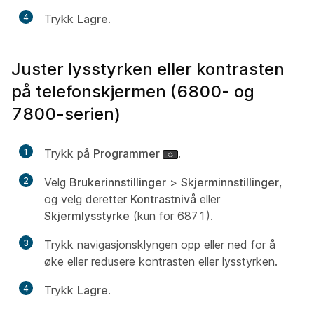
4
Trykk
Lagre
.
Juster lysstyrken eller kontrasten
på telefonskjermen (6800- og
7800-serien)
1
Trykk på
Programmer
.
2
Velg
Brukerinnstillinger
>
Skjerminnstillinger
,
og velg deretter
Kontrastnivå
eller
Skjermlysstyrke
(kun for 6871).
3
Trykk navigasjonsklyngen opp eller ned for å
øke eller redusere kontrasten eller lysstyrken.
4
Trykk
Lagre
.