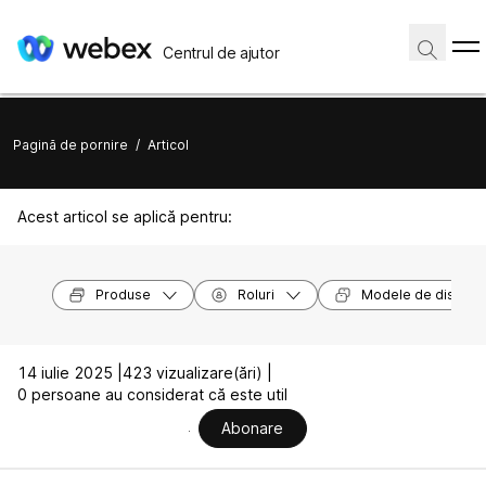
Centrul de ajutor
Pagină de pornire
/
Articol
Acest articol se aplică pentru:
Produse
Roluri
Modele de dispozit
14 iulie 2025 |
423 vizualizare(ări) |
0 persoane au considerat că este util
Abonare