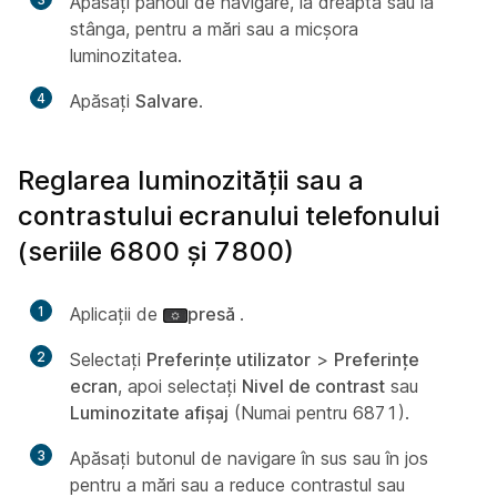
Apăsați panoul de navigare, la dreapta sau la
stânga, pentru a mări sau a micșora
luminozitatea.
4
Apăsați
Salvare
.
Reglarea luminozității sau a
contrastului ecranului telefonului
(seriile 6800 și 7800)
1
Aplicații de
presă
.
2
Selectați
Preferințe utilizator
>
Preferințe
ecran
, apoi selectați
Nivel de contrast
sau
Luminozitate afișaj
(Numai pentru 6871).
3
Apăsați butonul de navigare în sus sau în jos
pentru a mări sau a reduce contrastul sau