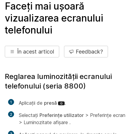
Faceți mai ușoară
vizualizarea ecranului
telefonului
În acest articol
Feedback?
Reglarea luminozității ecranului
telefonului (seria 8800)
1
Aplicații de
presă
.
2
Selectați
Preferințe utilizator
> Preferințe ecran
> Luminozitate afișare
.
3