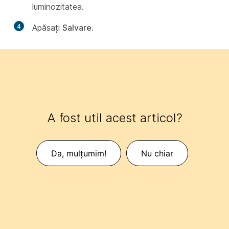
luminozitatea.
4
Apăsați
Salvare
.
A fost util acest articol?
Da, mulțumim!
Nu chiar