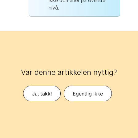
ikke domener på øverste
nivå.
Var denne artikkelen nyttig?
Ja, takk!
Egentlig ikke