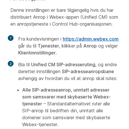
Denne innstillingen er bare tilgjengelig hvis du har
distribuert Anrop i Webex-appen (Unified CM) som
en anropstjeneste i Control Hub-organisasjonen.
1
Fra kundevisningen i
https://admin.webex.com
går du til
Tjenester
, klikker på
Anrop
og velger
Klientinnstillinger
.
2
Bla til
Unified CM SIP-adresseruting
, og endre
deretter innstillingen
SIP-adresseanropsbane
avhengig av hvordan du vil at anrop skal rutes:
Alle SIP-adresseanrop, unntatt adresser
som samsvarer med skybaserte Webex-
tjenester
– Standardalternativet ruter alle
SIP-anrop til bedriften din, unntatt alle
domener som samsvarer med skybaserte
Webex-tjenester.