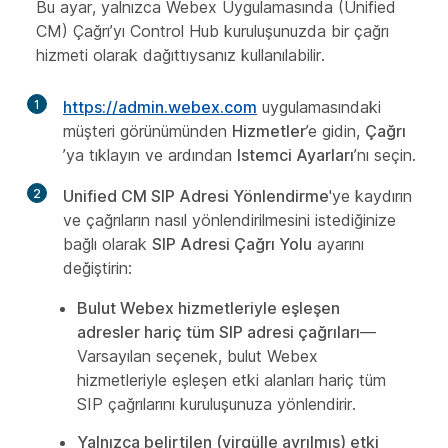
Bu ayar, yalnızca Webex Uygulamasında (Unified
CM) Çağrı’yı Control Hub kuruluşunuzda bir çağrı
hizmeti olarak dağıttıysanız kullanılabilir.
1
https://admin.webex.com
uygulamasındaki
müşteri görünümünden
Hizmetler
’e gidin,
Çağrı
’ya tıklayın ve ardından
Istemci Ayarları
’nı seçin.
2
Unified CM SIP Adresi Yönlendirme
'ye kaydırın
ve çağrıların nasıl yönlendirilmesini istediğinize
bağlı olarak
SIP Adresi Çağrı Yolu
ayarını
değiştirin:
Bulut Webex hizmetleriyle eşleşen
adresler hariç tüm SIP adresi çağrıları
—
Varsayılan seçenek, bulut Webex
hizmetleriyle eşleşen etki alanları hariç tüm
SIP çağrılarını kuruluşunuza yönlendirir.
Yalnızca belirtilen (virgülle ayrılmış) etki