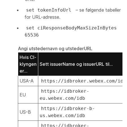
– se følgende tabeller
set tokenInfoUrl
for URL-adresse.
set ciResponseBodyMaxSizeInBytes
65536
Angi utstedernavn og utstederURL
Hvis CI-
klyngen
Sett issuerName og issuerURL til...
er...
USA-A
https://idbroker.webex.com/idb
https://idbroker-
EU
eu.webex.com/idb
https://idbroker-b-
US-B
us.webex.com/idb
https://idbroker-