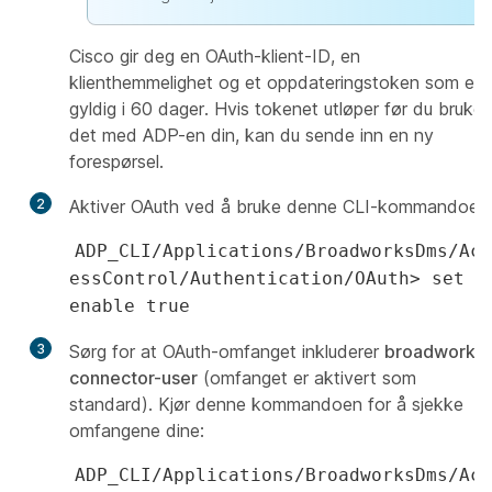
Cisco gir deg en OAuth-klient-ID, en
klienthemmelighet og et oppdateringstoken som er
gyldig i 60 dager. Hvis tokenet utløper før du bruker
det med ADP-en din, kan du sende inn en ny
forespørsel.
2
Aktiver OAuth ved å bruke denne CLI-kommandoen
ADP_CLI/Applications/BroadworksDms/Acc
essControl/Authentication/OAuth> set
enable true
3
Sørg for at OAuth-omfanget inkluderer
broadworks-
connector-user
(omfanget er aktivert som
standard). Kjør denne kommandoen for å sjekke
omfangene dine:
ADP_CLI/Applications/BroadworksDms/Acc