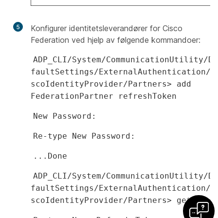
5
Konfigurer identitetsleverandører for Cisco
Federation ved hjelp av følgende kommandoer:
ADP_CLI/System/CommunicationUtility/De
faultSettings/ExternalAuthentication/C
scoIdentityProvider/Partners> add
FederationPartner refreshToken
New Password:
Re-type New Password:
...Done
ADP_CLI/System/CommunicationUtility/De
faultSettings/ExternalAuthentication/C
scoIdentityProvider/Partners> get