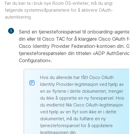
Før du kan ta i bruk nye Room OS-enheter, må du angi
følgende systemnivåparametere for å aktivere OAuth-
autentisering.
1
Send en tjenesteforespørsel til onboarding-agenten
din eller til Cisco TAC for å klargjøre Cisco OAuth for
Cisco Identity Provider Federation-kontoen din. Gi
tjenesteforespørselen din tittelen «ADP AuthService
Configuration».
Hvis du allerede har fått Cisco OAuth
Identity Provider-legitimasjon ved hjelp av
en av flytene i dette dokumentet, trenger
du ikke å opprette en ny forespørsel. Hvis
du imidlertid fikk Cisco OAuth-legitimasjon
ved hjelp av en flyt som ikke er i dette
dokumentet, må du fullføre en ny
tjenesteforespørsel for å oppdatere
legitimasjonen din.