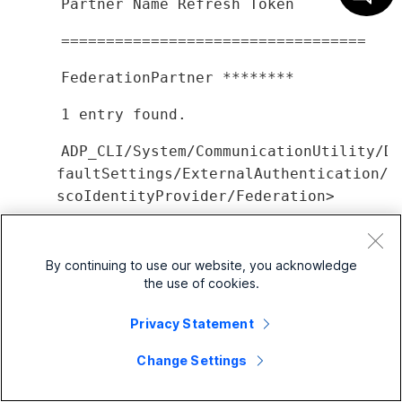
Partner Name Refresh Token
==================================
FederationPartner ********
1 entry found.
ADP_CLI/System/CommunicationUtility/De
faultSettings/ExternalAuthentication/C
scoIdentityProvider/Federation>
set flsUrl
https://cifls.webex.com/federation
By continuing to use our website, you acknowledge
the use of cookies.
set refreshPeriodInMinutes 60
Privacy Statement
set partnerName FederationPartner
Change Settings
Oppdateringstokenet er nå under