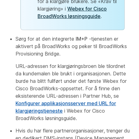
for å klargjøre brukere. Se «Krav til
klargjøring» i
Webex for Cisco
BroadWorks løsningsguide
.
Sørg for at den integrerte
IM+P
-tjenesten er
aktivert på BroadWorks og peker til BroadWorks
Provisioning Bridge.
URL-adressen for klargjøringsbroen ble tilordnet
da kundemalen ble brukt i organisasjonen. Dette
burde ha blitt fullført under det første Webex for
Cisco BroadWorks-oppsettet. For å finne den
eksisterende URL-adressen i Partner Hub, se
Konfigurer applikasjonsserver med URL for
klargjøringstjeneste
i
Webex for Cisco
BroadWorks løsningsguide
.
Hvis du har flere partnerorganisasjoner, trenger du
en dedikert DMS-instans (Device Management