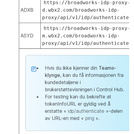
https://broadworks-idp-proxy-
ADXB
d.wbx2.com/broadworks-idp-
proxy/api/v1/idp/authenticate
https://broadworks-idp-proxy-
ASYD
m.wbx2.com/broadworks-idp-
proxy/api/v1/idp/authenticate
Hvis du ikke kjenner din
Teams-
klynge
, kan du få informasjonen fra
kundedetaljene i
brukerstøttevisningen i Control Hub.
For testing kan du bekrefte at
tokenInfoURL er gyldig ved å
erstatte «
idp/authenticate
»-delen
av URL-en med «
ping
».