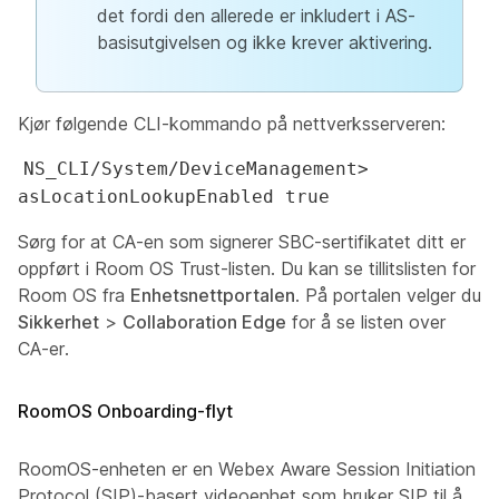
det fordi den allerede er inkludert i AS-
basisutgivelsen og ikke krever aktivering.
Kjør følgende CLI-kommando på nettverksserveren:
NS_CLI/System/DeviceManagement>
asLocationLookupEnabled true
Sørg for at CA-en som signerer SBC-sertifikatet ditt er
oppført i Room OS Trust-listen. Du kan se tillitslisten for
Room OS fra
Enhetsnettportalen
. På portalen velger du
Sikkerhet
>
Collaboration Edge
for å se listen over
CA-er.
RoomOS Onboarding-flyt
RoomOS-enheten er en Webex Aware Session Initiation
Protocol (SIP)-basert videoenhet som bruker SIP til å