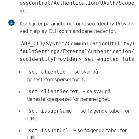
essControl/Authentication/OAuth/Scopes
get
4
Konfigurer parameterne for Cisco Identity Provider
ved hjelp av CLI-kommandoene nedenfor.
ADP_CLI/System/CommunicationUtility/De
faultSettings/ExternalAuthentication/C
scoIdentityProvider> set enabled false
– se svar på
set clientId
tjenesteforespørsel for ID.
– se svar på
set clientSecret
tjenesteforespørsel for hemmelighet.
– se følgende tabell for
set issuerName
URL.
– se følgende tabell for
set issuerUrl
URL.