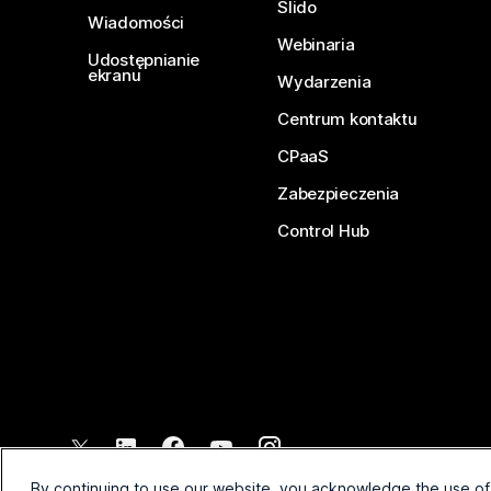
Slido
Wiadomości
Webinaria
Udostępnianie
ekranu
Wydarzenia
Centrum kontaktu
CPaaS
Zabezpieczenia
Control Hub
©
2026
Cisco lub podmioty zależne. Wszelkie prawa zastrzeżone
By continuing to use our website, you acknowledge the use of