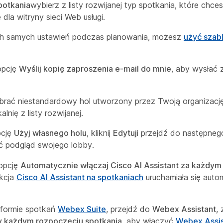
potkania
wybierz z listy rozwijanej typ spotkania, które chc
dla witryny sieci Web usługi.
ch samych ustawień podczas planowania, możesz
użyć szab
opcję
Wyślij kopię zaproszenia e-mail do mnie
, aby wysłać 
rać niestandardowy hol utworzony przez Twoją organizacj
lnię z listy rozwijanej.
pcję
Użyj własnego holu
, kliknij
Edytuj
i przejdź do następnego
ć podgląd swojego lobby.
opcję
Automatycznie włączaj Cisco AI Assistant za każdym
nkcja
Cisco AI Assistant na spotkaniach
uruchamiała się auto
atformie spotkań
Webex Suite
, przejdź do
Webex Assistant
,
y każdym rozpoczęciu spotkania
, aby włączyć
Webex Assis