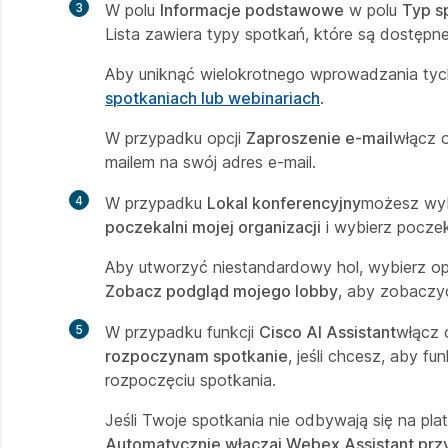
3
W polu
Informacje podstawowe
w polu
Typ s
Lista zawiera typy spotkań, które są dostępne 
Aby uniknąć wielokrotnego wprowadzania ty
spotkaniach lub webinariach
.
W przypadku opcji
Zaproszenie e-mail
włącz 
mailem na swój adres e-mail.
4
W przypadku
Lokal konferencyjny
możesz wyb
poczekalni mojej organizacji
i wybierz poczeka
Aby utworzyć niestandardowy hol, wybierz o
Zobacz podgląd mojego lobby
, aby zobaczy
5
W przypadku funkcji
Cisco AI Assistant
włącz 
rozpoczynam spotkanie
, jeśli chcesz, aby fu
rozpoczęciu spotkania.
Jeśli Twoje spotkania nie odbywają się na pl
Automatycznie włączaj Webex Assistant prz