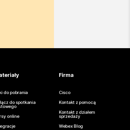
teriały
Firma
iki do pobrania
Cisco
łącz do spotkania
Kontakt z pomocą
stowego
Kontakt z działem
rsy online
sprzedaży
tegracje
Webex Blog