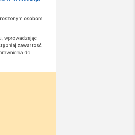
aproszonym osobom
u, wprowadzając
tępniaj zawartość
prawnienia do