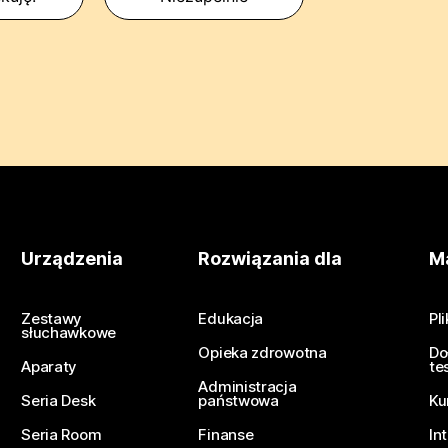
Urządzenia
Rozwiązania dla
Ma
Zestawy
Edukacja
Pl
słuchawkowe
Opieka zdrowotna
Do
Aparaty
te
Administracja
Seria Desk
państwowa
Ku
Seria Room
Finanse
In