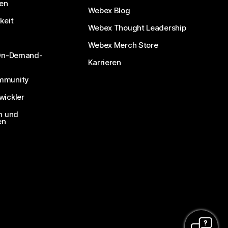
nen
Webex Blog
keit
Webex Thought Leadership
Webex Merch Store
 On-Demand-
Karrieren
mmunity
ickler
n und
en