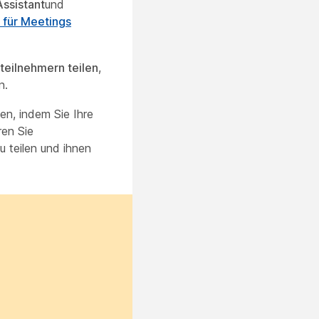
ssistant
und
 für Meetings
eilnehmern teilen
,
n.
n, indem Sie Ihre
ren Sie
 teilen und ihnen