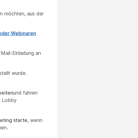
en möchten, aus der
 oder Webinaren
-Mail-Einladung an
tellt wurde.
beiten
und fahren
er Lobby
eting starte
, wenn
nen.