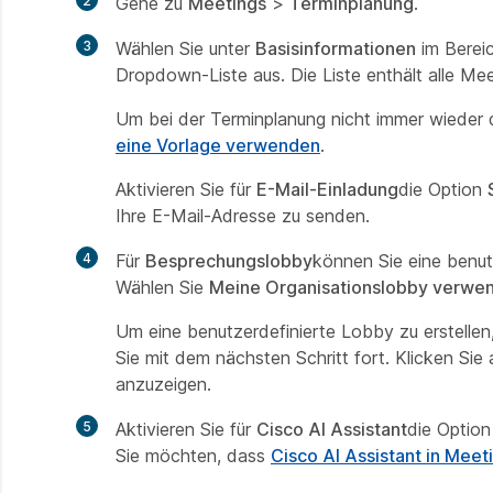
2
Gehe zu
Meetings
>
Terminplanung
.
3
Wählen Sie unter
Basisinformationen
im Berei
Dropdown-Liste aus. Die Liste enthält alle Mee
Um bei der Terminplanung nicht immer wieder 
eine Vorlage verwenden
.
Aktivieren Sie für
E-Mail-Einladung
die Option
Ihre E-Mail-Adresse zu senden.
4
Für
Besprechungslobby
können Sie eine benutz
Wählen Sie
Meine Organisationslobby verwe
Um eine benutzerdefinierte Lobby zu erstellen
Sie mit dem nächsten Schritt fort. Klicken Sie
anzuzeigen.
5
Aktivieren Sie für
Cisco AI Assistant
die Optio
Sie möchten, dass
Cisco AI Assistant in Meet