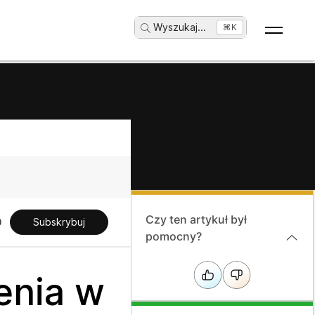
Wyszukaj
...
⌘K
Czy ten artykuł był
Subskrybuj
pomocny?
enia w