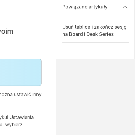
Powiązane artykuły
Usuń tablice i zakończ sesję
woim
na Board i Desk Series
można ustawić inny
ykuł Ustawienia
b, wybierz