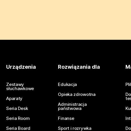
Urządzenia
Rozwiązania dla
Ma
Zestawy
Edukacja
Pl
słuchawkowe
Opieka zdrowotna
Do
Aparaty
te
Administracja
Seria Desk
państwowa
Ku
Seria Room
Finanse
In
Seria Board
Sport i rozrywka
Do