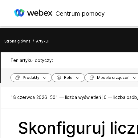
Centrum pomocy
Strona główna
/
Artykuł
Ten artykuł dotyczy:
Produkty
Role
Modele urządzeń
18 czerwca 2026 |
501 — liczba wyświetleń |
0 — liczba osób
Skonfiguruj lic