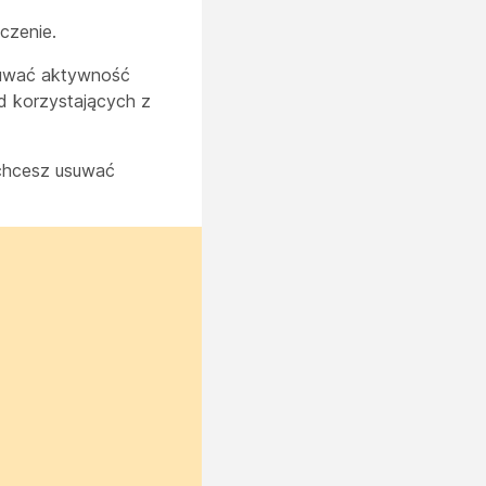
czenie.
usuwać aktywność
rd korzystających z
i chcesz usuwać