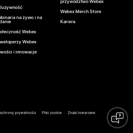
przywództwo Webex
kluzywność
Webex Merch Store
binaria na żywo i na
danie
Kariera
ołeczność Webex
weloperzy Webex
wości i innowacje
ochrony prywatności
Pliki cookie
Znaki towarowe