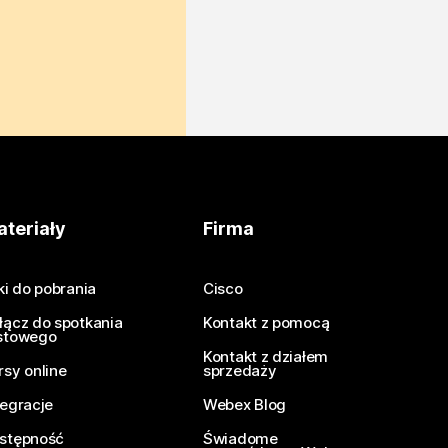
teriały
Firma
iki do pobrania
Cisco
łącz do spotkania
Kontakt z pomocą
stowego
Kontakt z działem
rsy online
sprzedaży
tegracje
Webex Blog
stępność
Świadome