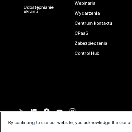
Webinaria
Udostępnianie
ekranu
Wydarzenia
Centrum kontaktu
CPaaS
Zabezpieczenia
Control Hub
©
2026
Cisco lub podmioty zależne. Wszelkie prawa zastrzeżone
By continuing to use our website, you acknowledge the use of