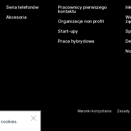
Seria telefonów
Pracownicy pierwszego
In
kontaktu
Akcesoria
We
Organizacje non profit
żą
Start-upy
Sp
Praca hybrydowa
De
No
Warunki korzystania
Zasady 
.
 cookies.