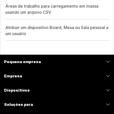
Áreas de trabalho para carregamento em massa
usando um arquivo CSV
Atribuir um dispositivo Board, Mesa ou Sala pessoal a
um usuário
Pequena empresa
Preços
Empresa
Aplicativo Webex
Webex Suite
Dispositivos
Meetings
Calling
Fones de ouvido
Calling
Soluções para
Meetings
Câmeras
Mensagens