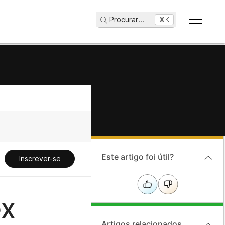
Procurar
...
⌘K
Este artigo foi útil?
Inscrever-se
ex
Artigos relacionados