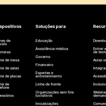
spositivos
Soluções para
Recur
nes de
Educação
Downlo
vido
Assistência médica
Entrar 
meras
de test
Governo
rie de mesa
Aulas o
Financeiro
rie de salas
Integra
Esportes e
rie de placas
entretenimento
Acessib
rie de
Linha de frente
Inclusi
lefone
Organizações sem fins
Webinar
essórios
lucrativos
deman
Inicializações
Comuni