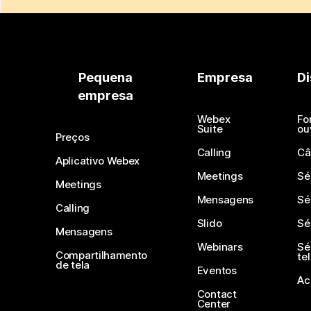
Pequena
Empresa
Di
empresa
Webex
Fo
Suite
ou
Preços
Calling
Câ
Aplicativo Webex
Meetings
Sé
Meetings
Mensagens
Sé
Calling
Slido
Sé
Mensagens
Webinars
Sé
Compartilhamento
te
de tela
Eventos
Ac
Contact
Center