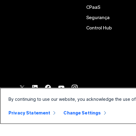
CPaaS
Segurança
Control Hub
©
2026
Cisco e/ou suas afiliadas. Todos os direitos reservados.
By continuing to use our website, you acknowledge the use of
Privacy Statement
Change Settings