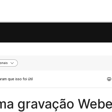
onais
am que isso foi útil
uma gravação Web