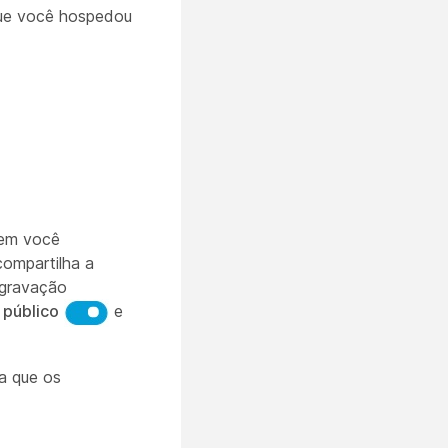
que você hospedou
uem você
compartilha a
 gravação
 público
e
a que os