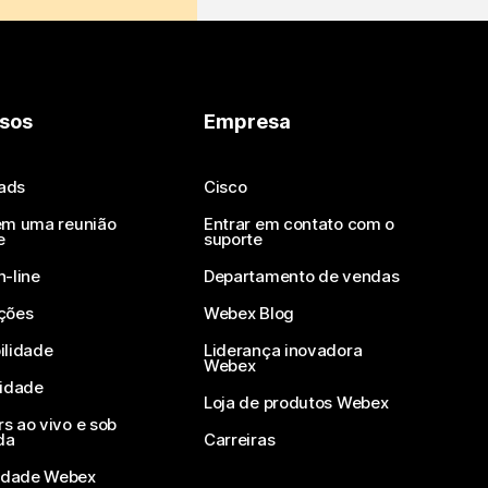
sos
Empresa
ads
Cisco
em uma reunião
Entrar em contato com o
e
suporte
n-line
Departamento de vendas
ções
Webex Blog
ilidade
Liderança inovadora
Webex
vidade
Loja de produtos Webex
s ao vivo e sob
da
Carreiras
dade Webex