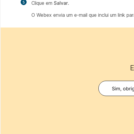
5
Clique em
Salvar
.
O Webex envia um e-mail que inclui um link pa
E
Sim, obri