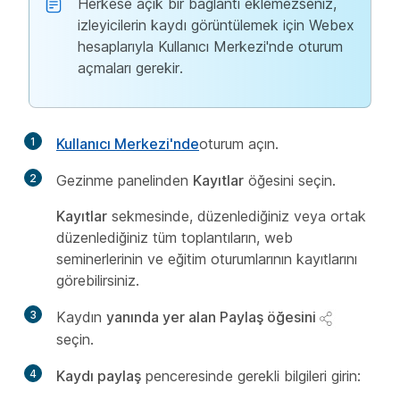
Herkese açık bir bağlantı eklemezseniz,
izleyicilerin kaydı görüntülemek için Webex
hesaplarıyla Kullanıcı Merkezi'nde oturum
açmaları gerekir.
1
Kullanıcı Merkezi'nde
oturum açın.
2
Gezinme panelinden
Kayıtlar
öğesini seçin.
Kayıtlar
sekmesinde, düzenlediğiniz veya ortak
düzenlediğiniz tüm toplantıların, web
seminerlerinin ve eğitim oturumlarının kayıtlarını
görebilirsiniz.
3
Kaydın
yanında yer alan Paylaş öğesini
seçin.
4
Kaydı paylaş
penceresinde gerekli bilgileri girin: