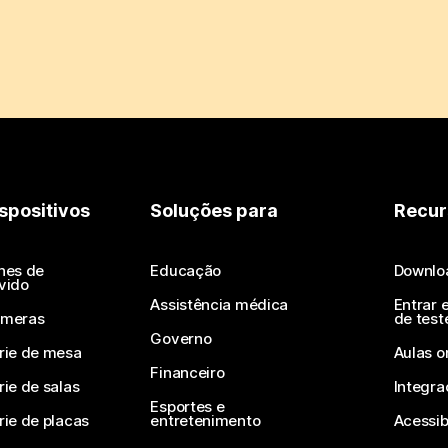
spositivos
Soluções para
Recur
nes de
Educação
Downlo
vido
Assistência médica
Entrar 
meras
de test
Governo
rie de mesa
Aulas o
Financeiro
rie de salas
Integra
Esportes e
rie de placas
entretenimento
Acessib