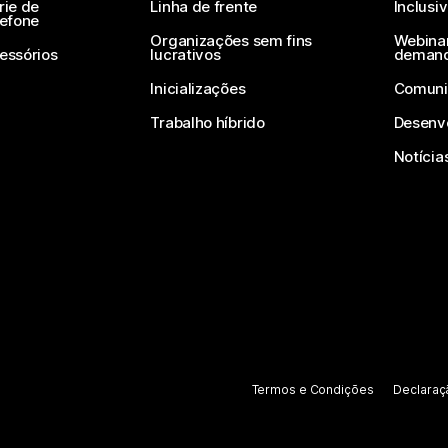
rie de
Linha de frente
Inclusi
lefone
Organizações sem fins
Webinar
essórios
lucrativos
deman
Inicializações
Comuni
Trabalho híbrido
Desenv
Notícia
Termos e Condições
Declaraç