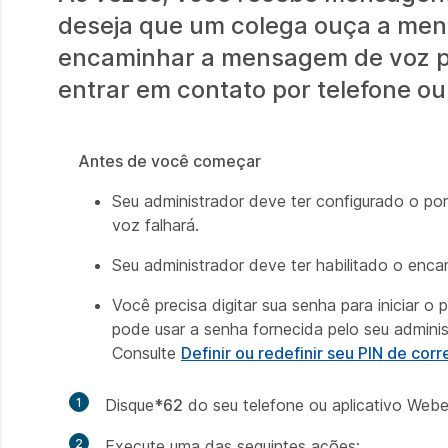
deseja que um colega ouça a me
encaminhar a mensagem de voz pa
entrar em contato por telefone ou
Antes de você começar
Seu administrador deve ter configurado o por
voz falhará.
Seu administrador deve ter habilitado o enc
Você precisa digitar sua senha para iniciar 
pode usar a senha fornecida pelo seu adminis
Consulte
Definir ou redefinir seu PIN de corr
1
Disque
*62
do seu telefone ou aplicativo Webe
2
Execute uma das seguintes ações: