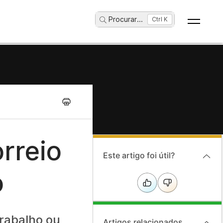
Procurar
...
Ctrl K
rreio
Este artigo foi útil?
o
rabalho ou
Artigos relacionados