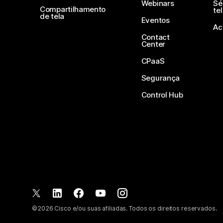
Webinars
Sé
Compartilhamento
te
de tela
Eventos
Ac
Contact
Center
CPaaS
Segurança
Control Hub
©
2026
Cisco e/ou suas afiliadas. Todos os direitos reservados.