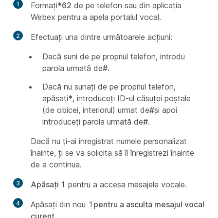
1
Formați
*62
de pe telefon sau din aplicația
Webex pentru a apela portalul vocal.
2
Efectuați una dintre următoarele acțiuni:
Dacă suni de pe propriul telefon, introdu
parola urmată de
#
.
Dacă nu sunați de pe propriul telefon,
apăsați
*
, introduceți ID-ul căsuței poștale
(de obicei, interiorul) urmat de
#
și apoi
introduceți parola urmată de
#
.
Dacă nu ți-ai înregistrat numele personalizat
înainte, ți se va solicita să îl înregistrezi înainte
de a continua.
3
Apăsați 1
pentru a accesa mesajele vocale.
4
Apăsați din nou 1
pentru a asculta mesajul vocal
curent.