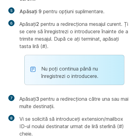
5
Apăsați 9
pentru opțiuni suplimentare.
6
Apăsați
2
pentru a redirecționa mesajul curent. Ți
se cere să înregistrezi o introducere înainte de a
trimite mesajul. După ce ați terminat, apăsați
tasta liră (#).
Nu poți continua până nu
înregistrezi o introducere.
7
Apăsați
3
pentru a redirecționa către una sau mai
multe destinații.
8
Vi se solicită să introduceți extension/mailbox
ID-ul noului destinatar urmat de liră sterlină (#)
cheie.