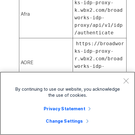
ks-idp-proxy-
k.wbx2.com/broad
Afra
works-idp-
proxy/api/v1/idp
/authenticate
https://broadwor
ks-idp-proxy-
r.wbx2.com/broad
AORE
works-idp-
proxy/api/v1/idp
/authenticate
By continuing to use our website, you acknowledge
https://broadwor
the use of cookies.
ks-idp-proxy-
d.wbx2.com/broad
Privacy Statement
ADXB
works-idp-
Change Settings
proxy/api/v1/idp
/authenticate