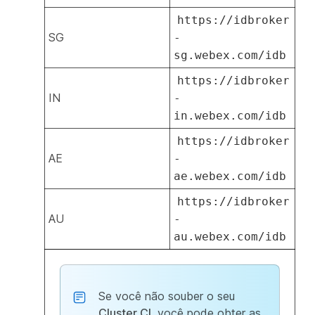
https://idbroker
SG
-
sg.webex.com/idb
https://idbroker
IN
-
in.webex.com/idb
https://idbroker
AE
-
ae.webex.com/idb
https://idbroker
AU
-
au.webex.com/idb
Se você não souber o seu
Cluster CI
, você pode obter as