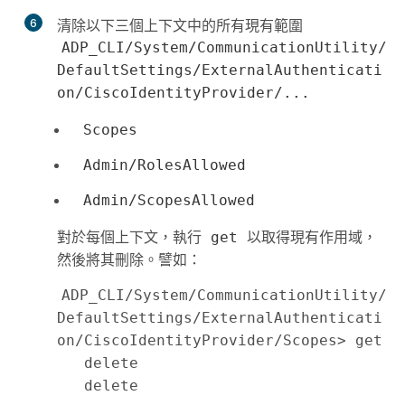
6
清除以下三個上下文中的所有現有範圍
ADP_CLI/System/CommunicationUtility/
DefaultSettings/ExternalAuthenticati
on/CiscoIdentityProvider/...
Scopes
Admin/RolesAllowed
Admin/ScopesAllowed
對於每個上下文，執行
以取得現有作用域，
get
然後將其刪除。譬如：
ADP_CLI/System/CommunicationUtility/
DefaultSettings/ExternalAuthenticati
on/CiscoIdentityProvider/Scopes> get

   delete 
   delete 