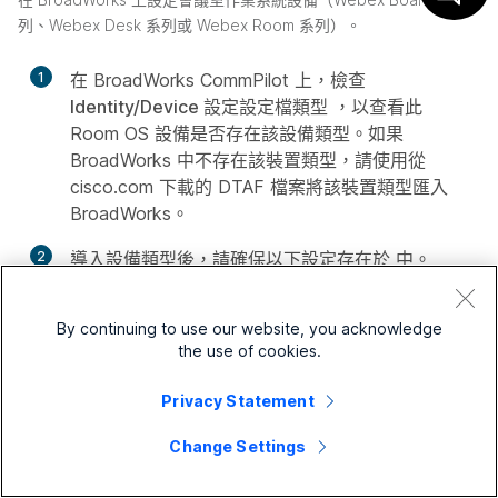
列、Webex Desk 系列或 Webex Room 系列）。
1
在 BroadWorks CommPilot 上，檢查
Identity/Device 設定設定檔類型
，以查看此
Room OS 設備是否存在該設備類型。如果
BroadWorks 中不存在該裝置類型，請使用從
cisco.com 下載的 DTAF 檔案將該裝置類型匯入
BroadWorks。
2
導入設備類型後，請確保以下設定存在於
中。
Identity/Device 設定檔類型
：
By continuing to use our website, you acknowledge
選取
「允許啟動碼註冊
」複選框
the use of cookies.
勾選
「透過訊息伺服器傳送啟動碼請求
」複
選框。
Privacy Statement
將
身份驗證模式
設定為
Bearer
。
Change Settings