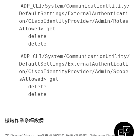
ADP_CLI/System/CommunicationUtility/
DefaultSettings/ExternalAuthenticati
on/CiscoIdentityProvider/Admin/Roles
Allowed> get

   delete 
   delete 
ADP_CLI/System/CommunicationUtility/
DefaultSettings/ExternalAuthenticati
on/CiscoIdentityProvider/Admin/Scope
sAllowed> get

   delete 
   delete 
機房作業系統設備
在 BroadWorks 上設定會議室作業系統設備（Webex Board 系