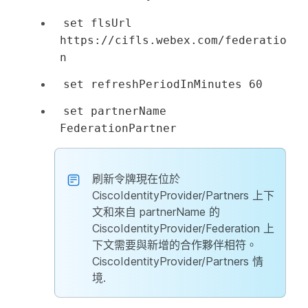
set flsUrl
https://cifls.webex.com/federatio
n
set refreshPeriodInMinutes 60
set partnerName
FederationPartner
刷新令牌現在位於
CiscoIdentityProvider/Partners 上下
文和來自 partnerName 的
CiscoIdentityProvider/Federation 上
下文需要與新增的合作夥伴相符。
CiscoIdentityProvider/Partners 情
境.