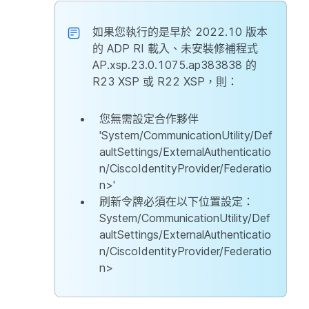
如果您執行的是早於 2022.10 版本
的 ADP RI 載入、未安裝修補程式
AP.xsp.23.0.1075.ap383838 的
R23 XSP 或 R22 XSP，則：
您無需設定合作夥伴
'System/CommunicationUtility/Def
aultSettings/ExternalAuthenticatio
n/CiscoIdentityProvider/Federatio
n>'
刷新令牌必須在以下位置設定：
System/CommunicationUtility/Def
aultSettings/ExternalAuthenticatio
n/CiscoIdentityProvider/Federatio
n>