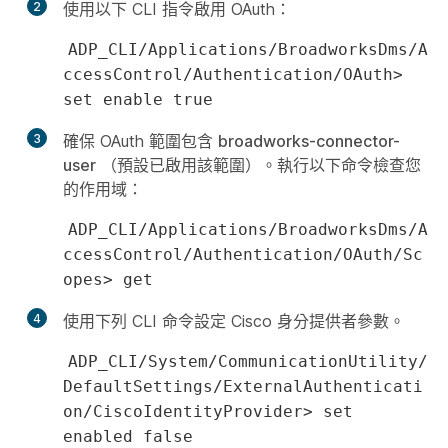
2
使用以下 CLI 指令啟用 OAuth：
ADP_CLI/Applications/BroadworksDms/A
ccessControl/Authentication/OAuth>
set enable true
3
確保 OAuth 範圍包含
broadworks-connector-
user
（預設已啟用該範圍）。執行以下命令檢查您
的作用域：
ADP_CLI/Applications/BroadworksDms/A
ccessControl/Authentication/OAuth/Sc
opes> get
4
使用下列 CLI 命令設定 Cisco 身分提供者參數。
ADP_CLI/System/CommunicationUtility/
DefaultSettings/ExternalAuthenticati
on/CiscoIdentityProvider> set
enabled false