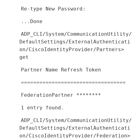
Re-type New Password:
...Done
ADP_CLI/System/CommunicationUtility/
DefaultSettings/ExternalAuthenticati
on/CiscoIdentityProvider/Partners>
get
Partner Name Refresh Token
==================================
FederationPartner ********
1 entry found.
ADP_CLI/System/CommunicationUtility/
DefaultSettings/ExternalAuthenticati
on/CiscoIdentityProvider/Federation>