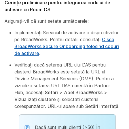
Cerințe preliminare pentru integrarea codului de
activare cu Room OS
Asigurați-vă că sunt setate următoarele:
Implementați Serviciul de activare a dispozitivelor
pe BroadWorks. Pentru detalii, consultați
Cisco
BroadWorks Secure Onboarding folosind coduri
de activare
.
Verificați dacă setarea URL-ului DAS pentru
clusterul BroadWorks este setată la URL-ul
Device Management Services (DMS). Pentru a
vizualiza setarea URL DAS curentă în Partner
Hub, accesați
Setări
>
Apel BroadWorks
>
Vizualizați clustere
și selectați clusterul
corespunzător. URL-ul apare sub
Setări interfață
.
Dacă sunt mulți clienți (>50) În