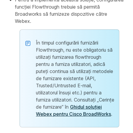
funcției Flowthrough trebuie să permită
Broadworks să furnizeze dispozitive către
Webex.
În timpul configurării furnizării
Flowthrough, nu este obligatoriu să
utilizați furnizarea flowthrough
pentru a furniza utilizatori, adică
puteți continua să utilizați metodele
de furnizare existente (API,
Trusted/Untrusted E-mail,
utilizatorul însuși etc.) pentru a
furniza utilizatori. Consultați „Cerințe
de furnizare” în
Ghidul soluției
Webex pentru Cisco BroadWorks
.