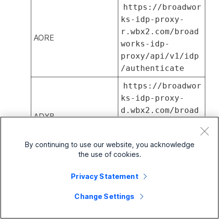
https://broadwor
ks-idp-proxy-
r.wbx2.com/broad
AORE
works-idp-
proxy/api/v1/idp
/authenticate
https://broadwor
ks-idp-proxy-
d.wbx2.com/broad
ADXB
works-idp-
proxy/api/v1/idp
By continuing to use our website, you acknowledge
/authenticate
the use of cookies.
https://broadwor
Privacy Statement
ks-idp-proxy-
m.wbx2.com/broad
ASYD
Change Settings
works-idp-
proxy/api/v1/idp