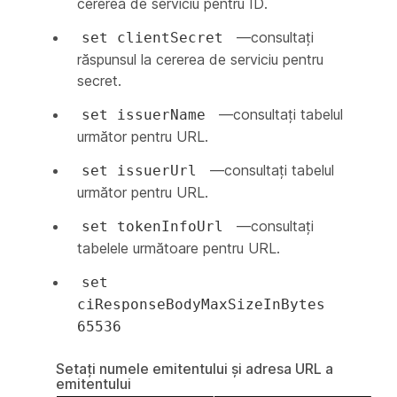
cererea de serviciu pentru ID.
—consultați
set clientSecret
răspunsul la cererea de serviciu pentru
secret.
—consultați tabelul
set issuerName
următor pentru URL.
—consultați tabelul
set issuerUrl
următor pentru URL.
—consultați
set tokenInfoUrl
tabelele următoare pentru URL.
set
ciResponseBodyMaxSizeInBytes
65536
Setați numele emitentului și adresa URL a
emitentului