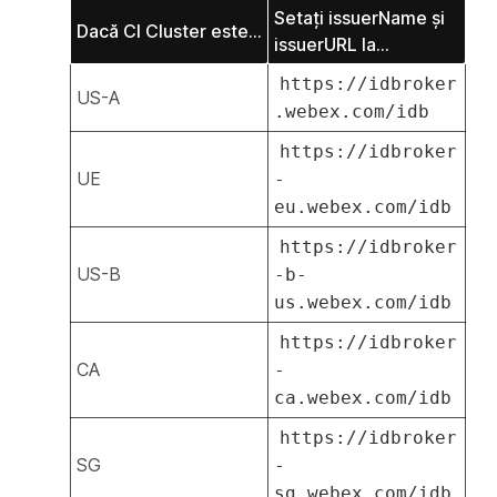
Setați issuerName și
Dacă CI Cluster este...
issuerURL la...
https://idbroker
US-A
.webex.com/idb
https://idbroker
UE
-
eu.webex.com/idb
https://idbroker
US-B
-b-
us.webex.com/idb
https://idbroker
CA
-
ca.webex.com/idb
https://idbroker
SG
-
sg.webex.com/idb