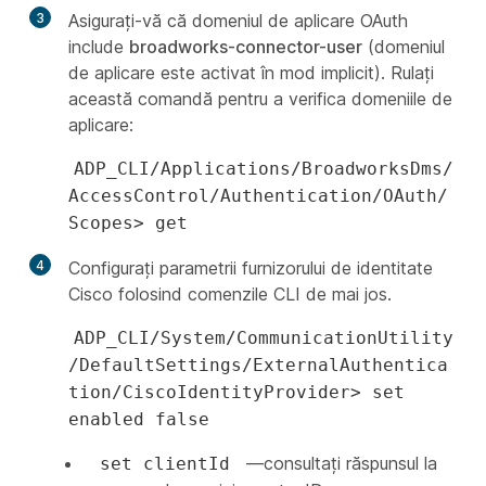
3
Asigurați-vă că domeniul de aplicare OAuth
include
broadworks-connector-user
(domeniul
de aplicare este activat în mod implicit). Rulați
această comandă pentru a verifica domeniile de
aplicare:
ADP_CLI/Applications/BroadworksDms/
AccessControl/Authentication/OAuth/
Scopes> get
4
Configurați parametrii furnizorului de identitate
Cisco folosind comenzile CLI de mai jos.
ADP_CLI/System/CommunicationUtility
/DefaultSettings/ExternalAuthentica
tion/CiscoIdentityProvider> set
enabled false
—consultați răspunsul la
set clientId