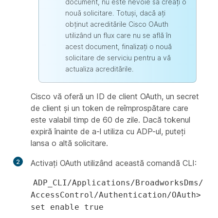
document, nu este nevoie să creați o
nouă solicitare. Totuși, dacă ați
obținut acreditările Cisco OAuth
utilizând un flux care nu se află în
acest document, finalizați o nouă
solicitare de serviciu pentru a vă
actualiza acreditările.
Cisco vă oferă un ID de client OAuth, un secret
de client și un token de reîmprospătare care
este valabil timp de 60 de zile. Dacă tokenul
expiră înainte de a-l utiliza cu ADP-ul, puteți
lansa o altă solicitare.
2
Activați OAuth utilizând această comandă CLI:
ADP_CLI/Applications/BroadworksDms/
AccessControl/Authentication/OAuth>
set enable true