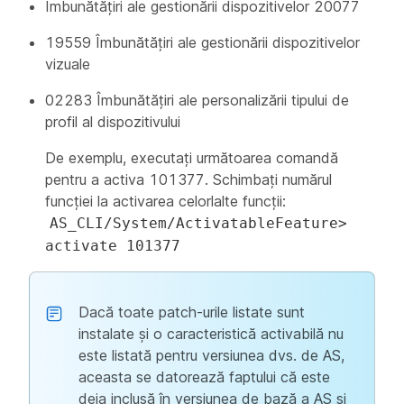
Îmbunătățiri ale gestionării dispozitivelor 20077
19559 Îmbunătățiri ale gestionării dispozitivelor
vizuale
02283 Îmbunătățiri ale personalizării tipului de
profil al dispozitivului
De exemplu, executați următoarea comandă
pentru a activa 101377. Schimbați numărul
funcției la activarea celorlalte funcții:
AS_CLI/System/ActivatableFeature>
activate 101377
Dacă toate patch-urile listate sunt
instalate și o caracteristică activabilă nu
este listată pentru versiunea dvs. de AS,
aceasta se datorează faptului că este
deja inclusă în versiunea de bază a AS și