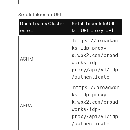
Setați tokenInfoURL
Dacă Teams Cluster
Setați tokenInfoURL
este...
la...(URL proxy IdP)
https://broadwor
ks-idp-proxy-
a.wbx2.com/broad
ACHM
works-idp-
proxy/api/v1/idp
/authenticate
https://broadwor
ks-idp-proxy-
k.wbx2.com/broad
AFRA
works-idp-
proxy/api/v1/idp
/authenticate