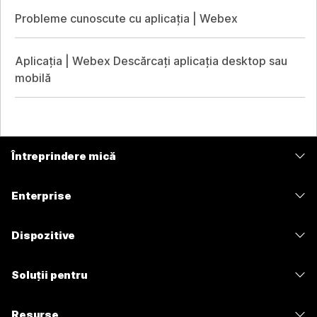
Probleme cunoscute cu aplicația | Webex
Aplicația | Webex Descărcați aplicația desktop sau
mobilă
Întreprindere mică
Prețuri
Enterprise
Aplicația Webex
Webex Suite
Dispozitive
Meetings
Calling
Căști
Calling
Soluții pentru
Meetings
Camere
Mesagerie
Educație
Mesagerie
Resurse