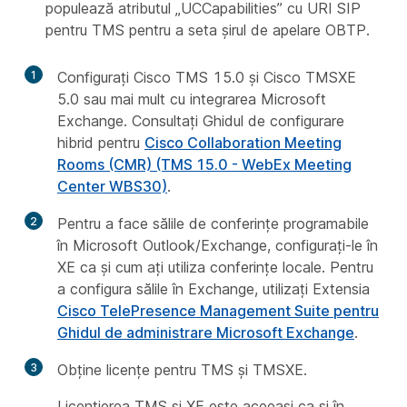
populează atributul „UCCapabilities” cu URI SIP
pentru TMS pentru a seta șirul de apelare OBTP.
1
Configurați Cisco TMS 15.0 și Cisco TMSXE
5.0 sau mai mult cu integrarea Microsoft
Exchange. Consultați Ghidul de configurare
hibrid pentru
Cisco Collaboration Meeting
Rooms (CMR) (TMS 15.0 - WebEx Meeting
Center WBS30)
.
2
Pentru a face sălile de conferințe programabile
în Microsoft Outlook/Exchange, configurați-le în
XE ca și cum ați utiliza conferințe locale. Pentru
a configura sălile în Exchange, utilizați Extensia
Cisco TelePresence Management Suite pentru
Ghidul de administrare Microsoft Exchange
.
3
Obține licențe pentru TMS și TMSXE.
Licențierea TMS și XE este aceeași ca și în