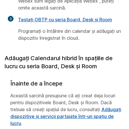
Webex sunt legați de Aplicația Webex , puteți
omite această sarcină.
3
Testați OBTP cu seria Board, Desk și Room
Programați o întâlnire din calendar și adăugați un
dispozitiv înregistrat în cloud.
Adăugați Calendarul hibrid în spațiile de
lucru cu seria Board, Desk și Room
Înainte de a începe
Această sarcină presupune că ați creat deja locuri
pentru dispozitivele Board, Desk și Room. Dacă
trebuie să creați spațiul de lucru, consultați
Adăugați
dispozitive și servicii partajate într-un spațiu de
lucru
.