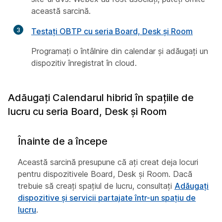
această sarcină.
3
Testați OBTP cu seria Board, Desk și Room
Programați o întâlnire din calendar și adăugați un
dispozitiv înregistrat în cloud.
Adăugați Calendarul hibrid în spațiile de
lucru cu seria Board, Desk și Room
Înainte de a începe
Această sarcină presupune că ați creat deja locuri
pentru dispozitivele Board, Desk și Room. Dacă
trebuie să creați spațiul de lucru, consultați
Adăugați
dispozitive și servicii partajate într-un spațiu de
lucru
.