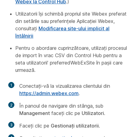
Webex la Control Hub
.)
Utilizatorii își schimbă propriul site Webex preferat
din setările sau preferințele Aplicației Webex,
consultați
Modificarea site-ului implicit al
întâlnirii
Pentru o abordare cuprinzătoare, utilizați procesul
de import în vrac CSV din Control Hub pentru a
seta utilizatorii’ preferredWebExSite în pașii care
urmează.
1
Conectați-vă la vizualizarea clientului din
https://admin.webex.com
.
2
În panoul de navigare din stânga, sub
Management
faceți clic pe
Utilizatori
.
3
Faceți clic pe
Gestionați utilizatorii
.