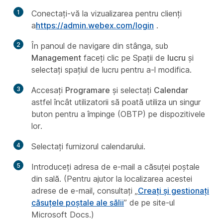
1
Conectați-vă la vizualizarea pentru clienți
a
https://admin.webex.com/login
.
2
În panoul de navigare din stânga, sub
Management
faceți clic pe Spații de
lucru
și
selectați spațiul de lucru pentru a-l modifica.
3
Accesați
Programare
și selectați
Calendar
astfel încât utilizatorii să poată utiliza un singur
buton pentru a împinge (OBTP) pe dispozitivele
lor.
4
Selectați furnizorul calendarului.
5
Introduceți adresa de e-mail a căsuței poștale
din sală. (Pentru ajutor la localizarea acestei
adrese de e-mail, consultați „
Creați și gestionați
căsuțele poștale ale sălii
” de pe site-ul
Microsoft Docs.)