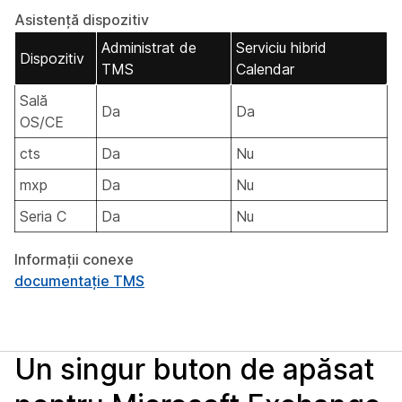
Asistență dispozitiv
Administrat de
Serviciu hibrid
Dispozitiv
TMS
Calendar
Sală
Da
Da
OS/CE
cts
Da
Nu
mxp
Da
Nu
Seria C
Da
Nu
Informații conexe
documentație TMS
Un singur buton de apăsat