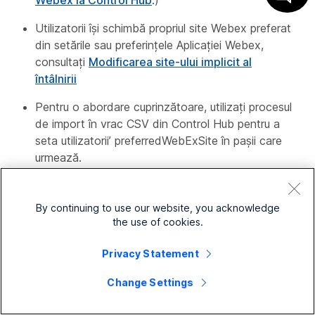
Webex la Control Hub
.)
Utilizatorii își schimbă propriul site Webex preferat
din setările sau preferințele Aplicației Webex,
consultați
Modificarea site-ului implicit al
întâlnirii
Pentru o abordare cuprinzătoare, utilizați procesul
de import în vrac CSV din Control Hub pentru a
seta utilizatorii’ preferredWebExSite în pașii care
urmează.
1
Conectați-vă la vizualizarea clientului din
By continuing to use our website, you acknowledge
https://admin.webex.com
.
the use of cookies.
2
În panoul de navigare din stânga, sub
Privacy Statement
Management
faceți clic pe
Utilizatori
.
Change Settings
3
Faceți clic pe
Gestionați utilizatorii
.
4
Consultați
acest articol
pentru procedura