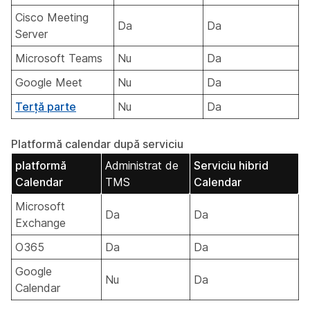
Cisco Meeting
Da
Da
Server
Microsoft Teams
Nu
Da
Google Meet
Nu
Da
Terță parte
Nu
Da
Platformă calendar după serviciu
platformă
Administrat de
Serviciu hibrid
Calendar
TMS
Calendar
Microsoft
Da
Da
Exchange
O365
Da
Da
Google
Nu
Da
Calendar