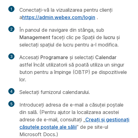
1
Conectați-vă la vizualizarea pentru clienți
a
https://admin.webex.com/login
.
2
În panoul de navigare din stânga, sub
Management
faceți clic pe Spații de
lucru
și
selectați spațiul de lucru pentru a-l modifica.
3
Accesați
Programare
și selectați
Calendar
astfel încât utilizatorii să poată utiliza un singur
buton pentru a împinge (OBTP) pe dispozitivele
lor.
4
Selectați furnizorul calendarului.
5
Introduceți adresa de e-mail a căsuței poștale
din sală. (Pentru ajutor la localizarea acestei
adrese de e-mail, consultați „
Creați și gestionați
căsuțele poștale ale sălii
” de pe site-ul
Microsoft Docs.)