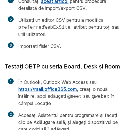
4
Consultați
acest articol
pentru procedura
detaliată de import/export CSV.
5
Utilizați un editor CSV pentru a modifica
atribut pentru toți sau
preferredWebExSite
unii utilizatori.
6
Importați fișier CSV.
Testați OBTP cu seria Board, Desk și Room
1
În Outlook, Outlook Web Access sau
https://mail.office365.com
, creați o nouă
întâlnire, apoi adăugați
sau
în
@meet
@webex
câmpul
Locație
.
2
Accesați Asistentul pentru programare și faceți
clic pe
Adăugare sală
, și alegeți dispozitivul pe
care doriți să îl adăugați.