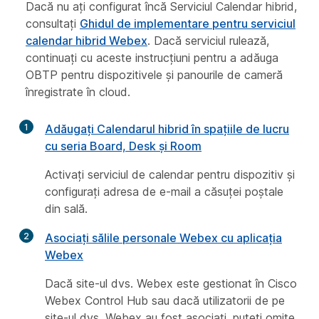
Dacă nu ați configurat încă Serviciul Calendar hibrid,
consultați
Ghidul de implementare pentru serviciul
calendar hibrid Webex
. Dacă serviciul rulează,
continuați cu aceste instrucțiuni pentru a adăuga
OBTP pentru dispozitivele și panourile de cameră
înregistrate în cloud.
1
Adăugați Calendarul hibrid în spațiile de lucru
cu seria Board, Desk și Room
Activați serviciul de calendar pentru dispozitiv și
configurați adresa de e-mail a căsuței poștale
din sală.
2
Asociați sălile personale Webex cu aplicația
Webex
Dacă site-ul dvs. Webex este gestionat în Cisco
Webex Control Hub sau dacă utilizatorii de pe
site-ul dvs. Webex au fost asociați, puteți omite