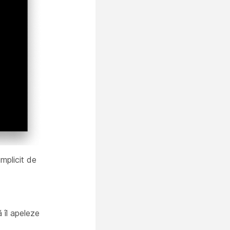
implicit de
 îl apeleze