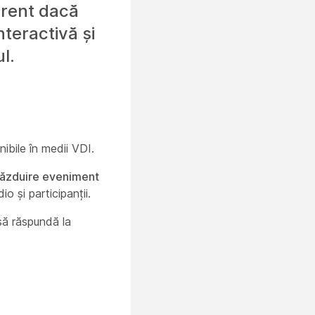
erent dacă
nteractivă și
l.
ibile în medii VDI.
ăzduire eveniment
io și participanții.
 să răspundă la