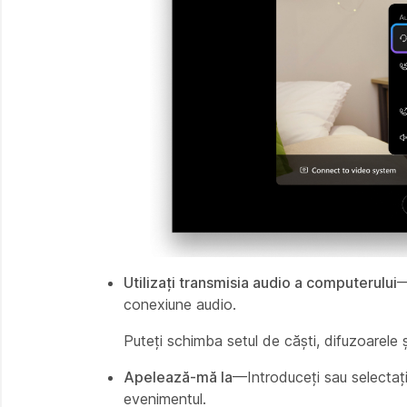
Utilizați transmisia audio a computerului
—
conexiune audio.
Puteți schimba setul de căști, difuzoarele ș
Apelează-mă la
—Introduceți sau selectați
evenimentul.