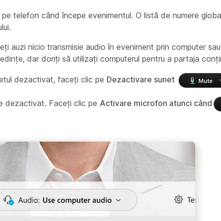
e pe telefon când începe evenimentul. O listă de numere globa
lui.
ți auzi nicio transmisie audio în eveniment prin computer sau t
dințe, dar doriți să utilizați computerul pentru a partaja conț
etul dezactivat, faceți clic pe
Dezactivare sunet
 dezactivat. Faceți clic pe
Activare microfon atunci când