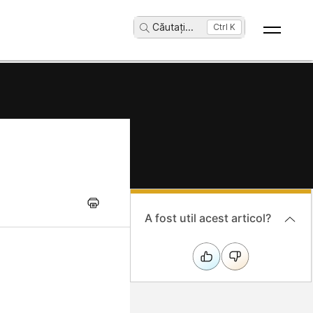
Căutați
...
Ctrl K
A fost util acest articol?