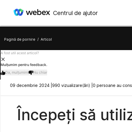
Centrul de ajutor
Pagină de pornire
/
Articol
A fost util acest articol?
Mulțumim pentru feedback.
Da, mulțumim!
Nu chiar
09 decembrie 2024 |
990 vizualizare(ări) |
0 persoane au consi
Începeți să utili