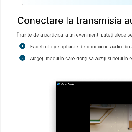
Conectare la transmisia a
Înainte de a participa la un eveniment, puteți alege set
Faceți clic pe opțiunile de conexiune audio din
Alegeți modul în care doriți să auziți sunetul în