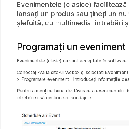
Evenimentele (clasice) facilitează
lansați un produs sau țineți un num
șlefuită, cu multimedia, întrebări 
Programați un eveniment
Evenimentele (clasic) nu sunt acceptate în software-
Conectați-vă la site-ul Webex și selectați
Eveniment
> Programare eveniment
. Introduceți informațiile des
Pentru a menține buna desfășurare a evenimentului, inv
întrebări și să gestioneze sondajele.