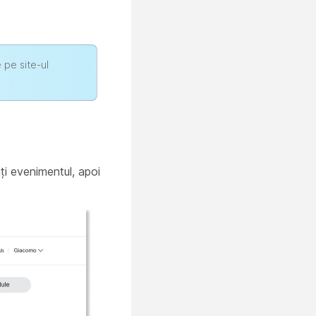
 pe site-ul
iți evenimentul, apoi