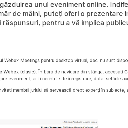
 găzduirea unui eveniment online. Indif
ăr de mâini, puteți oferi o prezentare i
și răspunsuri, pentru a vă implica publicu
ul Webex Meetings pentru desktop virtual, deci nu sunt dispon
e Webex (clasic)
. În bara de navigare din stânga, accesați
G
pre eveniment, ar fi cerințele de înregistrare, data, setările aud
itați membrii juriului să servească drept experți în subiecte,