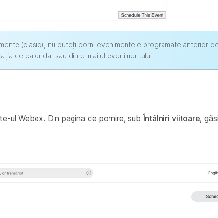
imente (clasic), nu puteți porni evenimentele programate anterior de
ația de calendar sau din e-mailul evenimentului.
ite-ul Webex. Din pagina de pornire, sub
Întâlniri viitoare
, găs