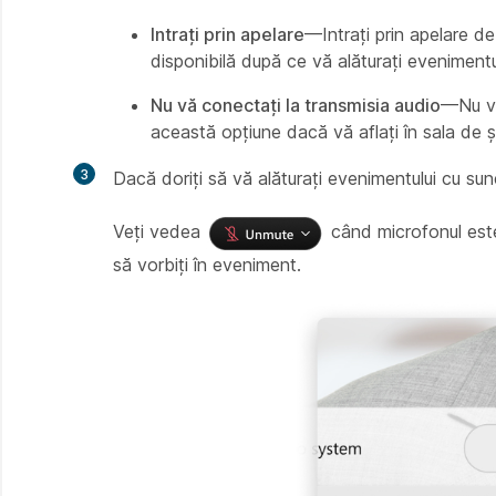
Intrați prin apelare
—Intrați prin apelare d
disponibilă după ce vă alăturați evenimentu
Nu vă conectați la transmisia audio
—Nu ve
această opțiune dacă vă aflați în sala de șe
Dacă doriți să vă alăturați evenimentului cu sun
Veți vedea
când microfonul este
să vorbiți în eveniment.