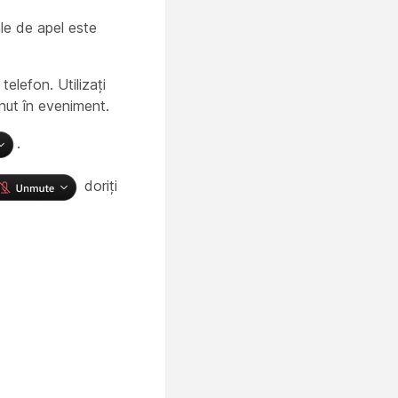
le de apel este
elefon. Utilizați
inut în eveniment.
.
doriți