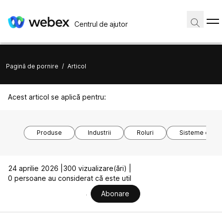
Centrul de ajutor
Pagină de pornire
/
Articol
Acest articol se aplică pentru:
Produse
Industrii
Roluri
Sisteme de o
24 aprilie 2026 |
300 vizualizare(ări) |
0 persoane au considerat că este util
Abonare