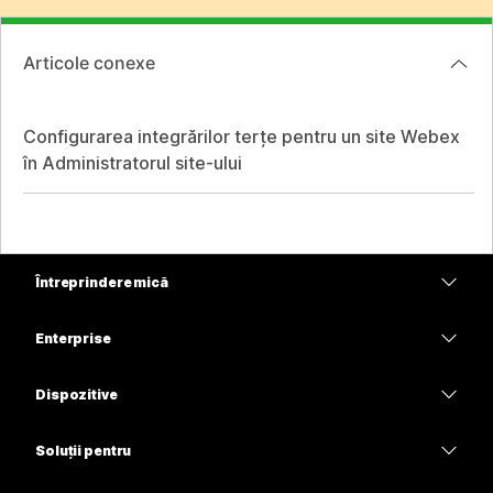
Articole conexe
Configurarea integrărilor terțe pentru un site Webex
în Administratorul site-ului
Întreprindere mică
Prețuri
Enterprise
Aplicația Webex
Webex Suite
Dispozitive
Meetings
Calling
Căști
Calling
Soluții pentru
Meetings
Camere
Educație
Mesagerie