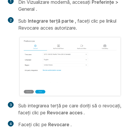
1
Din Vizualizare modernă, accesați
Preferințe >
General
.
2
Sub
Integrare terță parte ,
faceți clic pe linkul
Revocare acces
autorizare.
3
Sub integrarea terță pe care doriți să o revocați,
faceți clic pe
Revocare acces
.
4
Faceți clic pe
Revocare
.