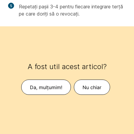
5
Repetați pașii 3-4 pentru fiecare integrare terță
pe care doriți să o revocați.
A fost util acest articol?
Da, mulțumim!
Nu chiar