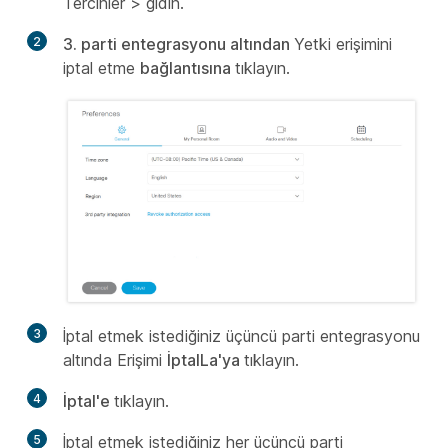
Tercihler >
gidin.
2
3. parti entegrasyonu altından
Yetki erişimini
iptal etme
bağlantısına
tıklayın.
3
İptal etmek istediğiniz üçüncü parti entegrasyonu
altında Erişimi
İptalLa'ya
tıklayın.
4
İptal'e
tıklayın.
5
İptal etmek istediğiniz her üçüncü parti