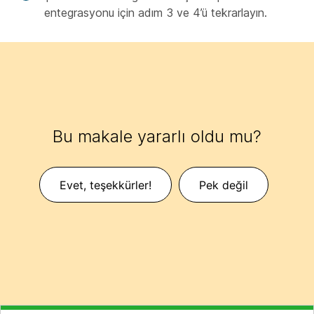
entegrasyonu için adım 3 ve 4’ü tekrarlayın.
Bu makale yararlı oldu mu?
Evet, teşekkürler!
Pek değil