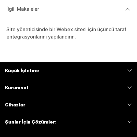
İlgili Makaleler
Site yöneticisinde bir Webex sitesi için üçüncü taraf
entegrasyonlarını yapılandırın.
Küçük İşletme
Fiyatlar
Kurumsal
Webex Uygulaması
Webex Suite
Cihazlar
Meetings
Calling
kulaklıklar
Calling
Şunlar İçin Çözümler:
Meetings
Kameralar
Mesajlaşma
Eğitim
Mesajlaşma