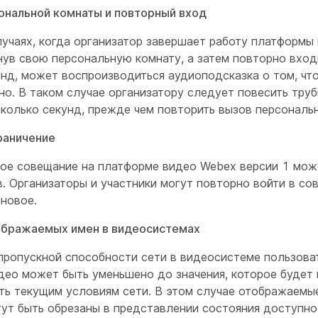
ональной комнаты и повторный вход
лучаях, когда организатор завершает работу платформы
нув свою персональную комнату, а затем повторно входи
унд, может воспроизводиться аудиоподсказка о том, чт
о. В таком случае организатору следует повесить труб
колько секунд, прежде чем повторить вызов персональ
раничение
ое совещание на платформе видео Webex версии 1 мож
в. Организаторы и участники могут повторно войти в со
 новое.
ображаемых имен в видеосистемах
пропускной способности сети в видеосистеме пользова
део может быть уменьшено до значения, которое будет
ть текущим условиям сети. В этом случае отображаемы
гут быть обрезаны в представлении состояния доступно