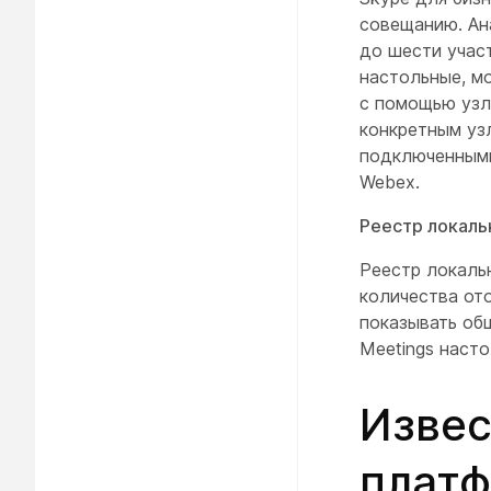
совещанию. Ан
до шести учас
настольные, м
с помощью узл
конкретным уз
подключенными
Webex.
Реестр локаль
Реестр локаль
количества от
показывать об
Meetings наст
Извес
плат