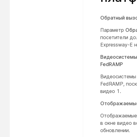
Обратный выз
Параметр
Обра
посетители дол
Expressway-E 
Видеосистемы 
FedRAMP
Видеосистемы 
FedRAMP, поск
видео 1.
Отображаемые
Отображаемые 
в окне видео 
обновлении.