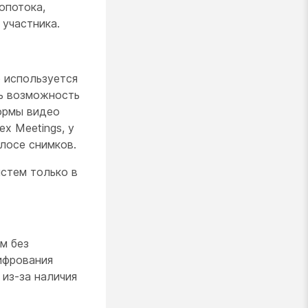
опотока,
 участника.
 используется
ть возможность
формы видео
x Meetings, у
лосе снимков.
истем только в
м без
ифрования
из-за наличия