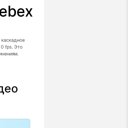
ebex
 каскадное
0 fps. Это
инениям.
део