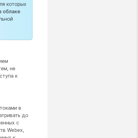
для которых
в облаке
льной
ием
ем, не
ступа к
токами в
атривать до
енных с
тв Webex,
нных к