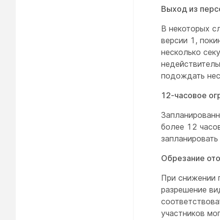
Выход из перс
В некоторых с
версии 1, поки
несколько сек
недействительн
подождать нес
12-часовое ог
Запланированн
более 12 часо
запланировать
Обрезание от
При снижении 
разрешение ви
соответствова
участников мо