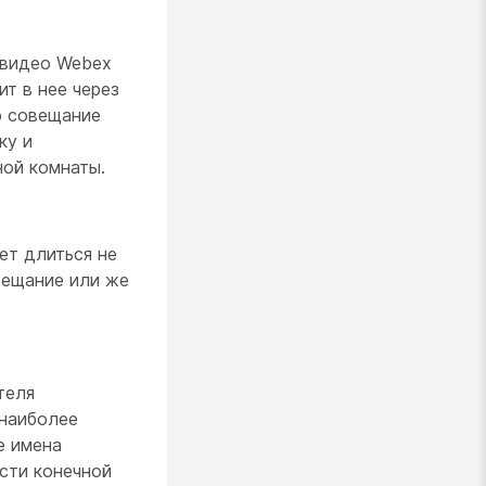
 видео Webex
т в нее через
о совещание
ку и
ной комнаты.
ет длиться не
вещание или же
теля
 наиболее
е имена
сти конечной