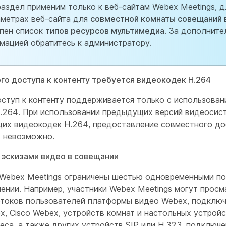
раздел применим только к веб-сайтам Webex Meetings, 
аметрах веб-сайта для
совместной комнаты совещаний 
пен список
типов ресурсов мультимедиа
. За дополните
мацией обратитесь к администратору.
го доступа к контенту требуется видеокодек H.264
ступ к контенту поддерживается только с использован
.264. При использовании предыдущих версий видеосист
х видеокодек H.264, предоставление совместного до
т невозможно.
 эскизами видео в совещании
 Webex Meetings ограничены шестью одновременными по
ении. Например, участники Webex Meetings могут просм
токов пользователей платформы видео Webex, подключ
, Cisco Webex, устройств комнат и настольных устройс
еса, а также других устройств SIP или H.323, подключе