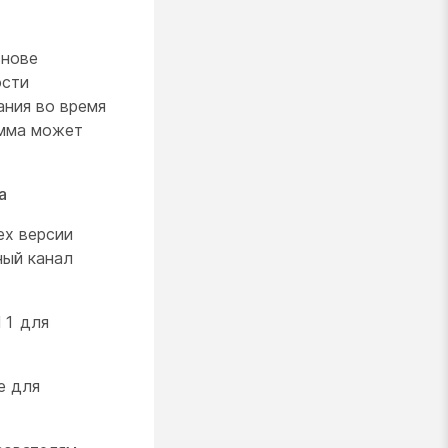
снове
ости
ания во время
амма может
а
ex версии
ный канал
11 для
e для