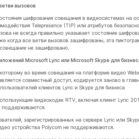
ветви вызовов
остояния шифрования совещания в видеосистемах на о
модействия Telepresence (TIP) или атрибутов безопасн
зова не всегда правильно указывает состояние шифров
же когда все ветви вызовов зашифрованы, эта пиктогр
о совещание не зашифровано.
ложений Microsoft Lync или Microsoft Skype для бизнес
к которому во время совещания на платформе видео Web
авляется совместный доступ, кодируется заново в глав
пользователей клиентов Lync и Skype для бизнеса
использующие видеокодек RTV, включая клиент Lync 20
е поддерживаются.
вателей, зарегистрированных на сервере Lync или Skyp
видео устройства Polycom не поддерживаются.