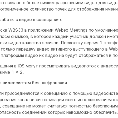
то связано с более низким разрешением видео для виде
 ограниченное количество точек для отображения имени
аботы с видео в совещаниях
уска WBS33 в приложении Webex Meetings по умолчанию
лосы снимков, в которой каждый участник должен име
токи видео качества эскизов. Поскольку версия 1 плат
только передачу видео активного выступающего в Webe
 платформы видео их видео не будут отображаться в по
ещания в iOS могут просматривать видеопоток с видеос
жиме 1 × 2.
е видеосистем без шифрования
ли присоединяются к совещанию с помощью видеосисте
рования каналов сигнализации или с использованием ш
, совещание не может считаться полностью безопасным 
зопасность соединений которых невозможно обеспечить.