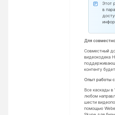
Этот 
в пар
досту
инфор
Для совместно
Совместный до
видеокодека H
поддерживающи
контенту буде
Опыт работы с
Все каскады в
любом направл
шести видеопо
помощью Webex
Skype для бизн