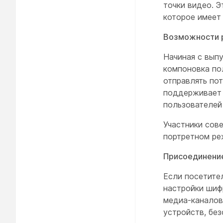
точки видео. Э
которое имеет
Возможности р
Начиная с вып
компоновка по
отправлять по
поддерживает 
пользователей
Участники сов
портретном ре
Присоединени
Если посетите
настройки шиф
медиа-каналов
устройств, бе