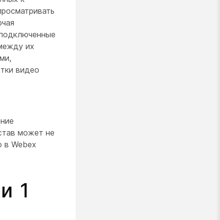
просматривать
ючая
, подключенные
между их
ми,
етки видео
ение
став может не
о в Webex
и 1