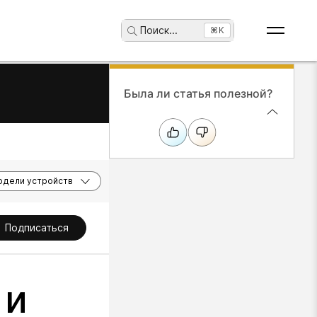
Поиск
...
⌘K
Была ли статья полезной?
дели устройств
Подписаться
 и