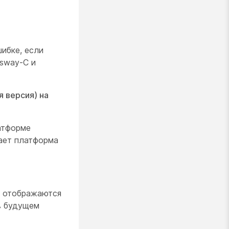
ибке, если
ssway-C и
 версия) на
атформе
ает платформа
е отображаются
в будущем