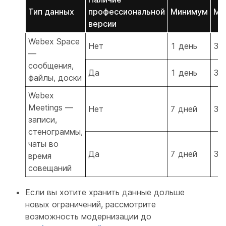
Тип данных
профессиональной
Минимум
Ма
версии
Webex Space
Нет
1 день
36
—
сообщения,
Да
1 день
36
файлы, доски
Webex
Meetings —
Нет
7 дней
36
записи,
стенограммы,
чаты во
Да
7 дней
36
время
совещаний
Если вы хотите хранить данные дольше
новых ограничений, рассмотрите
возможность модернизации до