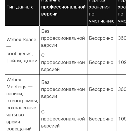
Тип данных
профессиональной
хранения
хране
версии
по
по
умолчанию
умол
Без
профессиональной
Бессрочно
360 
Webex Space
версии
—
сообщения,
С
файлы, доски
профессиональной
Бессрочно
1095
версией
Webex
Без
Meetings —
профессиональной
Бессрочно
360 
записи,
версии
стенограммы,
сохраненные
С
чаты во
профессиональной
Бессрочно
1095
время
версией
совещаний