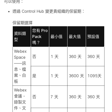
可以使用：
透過 Control Hub 變更貴組織的保留期：
保留期選擇
您有 Pro
資料類
Pack
最小值
最大值
預設值
型
嗎？
Webex
否
1 天
360 天
360 天
Space
——訊
息、檔
案、白
是
1 天
3600 天
1095天
板
Webex
會議 -
否
7 天
360 天
360 天
錄製文
件、文