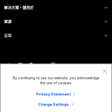
耳機
Calling
解決方案，適用於
Meetings
攝影機
Messaging
教育
Messaging
資源
Desk 系列
螢幕共用
醫療保健
Slido
下載
Room 系列
公司
政府
Webinars
加入測驗會議
Board 系列
Cisco
財務
Events
線上課程
電話系列
聯絡技術支援
運動與娛樂
Contact Center
整合
配件
聯絡銷售人員
前線
CPaaS
協助工具
條款和條件
Webex 部落格
非營利
安全性
By continuing to use our website, you acknowledge
包容性
隱私權聲明
the use of cookies.
Webex 思想領導力
啟動
Control Hub
Cookie
即時和隨選網路研討會
Webex Merch Store
Privacy Statement
商標
混合式工作
Webex 社群
©
2026
Cisco 和/或其子公司。保留所有權利。
職業
Change Settings
Webex 開發人員