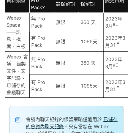
資料類型
Pro
變更日期
設保留期
保留期
Pack?
Webex
無 Pro
2023年
無限
360 天
Space
8日
Pack
3月
——訊
有 Pro
2023年3
息、檔
無限
1095天
日
Pack
月31
案、白板
Webex 會
無 Pro
2023年
無限
360 天
議 - 錄製
8日
Pack
3月
文件、文
字記錄、
有 Pro
2023年3
已儲存的
無限
1095天
日
Pack
月31
會議聊天
會議內聊天記錄的保留策略僅適用於
已儲存
的會議內聊天記錄
。只有當您在 Webex