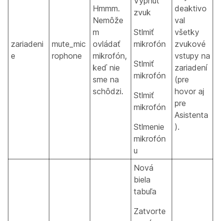
Vypnúť
Hmmm.
deaktivo
zvuk
Nemôže
val
m
Stlmiť
všetky
zariadeni
mute_mic
ovládať
mikrofón
zvukové
e
rophone
mikrofón,
vstupy na
Stlmiť
keď nie
zariadení
mikrofón
sme na
(pre
schôdzi.
hovor aj
Stlmiť
pre
mikrofón
Asistenta
Stlmenie
).
mikrofón
u
Nová
biela
tabuľa
Zatvorte