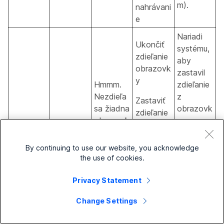
m).
nahrávani
e
Nariadi
Ukončiť
systému,
zdieľanie
aby
obrazovk
zastavil
y
Hmmm.
zdieľanie
Nezdieľa
z
Zastaviť
sa žiadna
obrazovk
zdieľanie
obrazovk
y
mojej
a. Ak
osobnéh
obrazovk
zdieľate
o
By continuing to use our website, you acknowledge
y
bezdrôto
zariadeni
the use of cookies.
zariadeni
stop_scre
vo,
Zastaviť
a na
e
en_share
skontroluj
zdieľanie
displej
Privacy Statement
te si
obrazovk
zariadeni
Change Settings
aplikáciu
y
a v
Webex a
miestnost