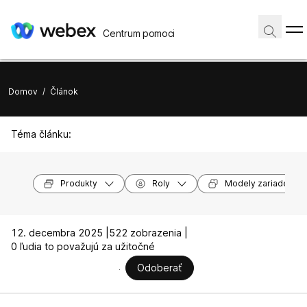
Centrum pomoci
Domov
/
Článok
Téma článku:
Produkty
Roly
Modely zariadení
12. decembra 2025 |
522 zobrazenia |
0 ľudia to považujú za užitočné
Odoberať