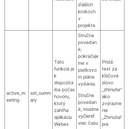
ďalších
krokoch
v
projekte
Stručne
povedan
é,
pokračuje
Táto
Pridá
me v
funkcia je
text za
piatkovo
k
kľúčové
m pláne
dispozícii
slovo
vydania.
iba počas
„zhrnutie“
active_m
set_summ
Stručne
hovoru,
ako
eeting
ary
povedan
ktorý
zvýrazne
é, musíme
zahŕňa
nie
vyčleniť
aplikáciu
„Zhrnutia“
viac času
Webex
pre