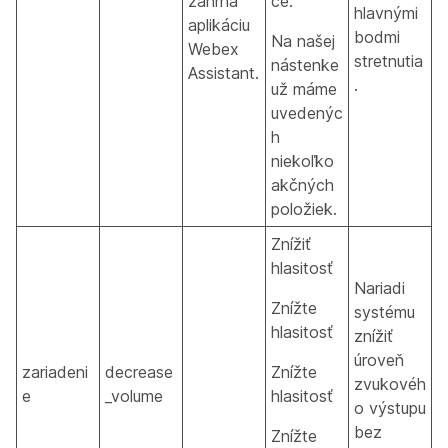
zahŕňa
ce.
hlavnými
aplikáciu
bodmi
Na našej
Webex
stretnutia
nástenke
Assistant.
.
už máme
uvedenýc
h
niekoľko
akčných
položiek.
Znížiť
hlasitosť
Nariadi
Znížte
systému
hlasitosť
znížiť
úroveň
zariadeni
decrease
Znížte
zvukovéh
e
_volume
hlasitosť
o výstupu
bez
Znížte