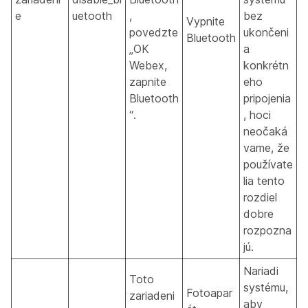
e
uetooth
,
bez
Vypnite
povedzte
ukončeni
Bluetooth
„OK
a
Webex,
konkrétn
zapnite
eho
Bluetooth
pripojenia
“.
, hoci
neočaká
vame, že
používate
lia tento
rozdiel
dobre
rozpozna
jú.
Nariadi
Toto
systému,
Fotoapar
zariadeni
aby