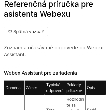
Referenčná príručka pre
asistenta Webexu
Spätná väzba?
Zoznam a očakávané odpovede od Webex
Assistant.
Webex Assistant pre zariadenia
Typická
Príklady
Doména
Zámer
Opis
odpoveď
príkazov
Rozhodni
te sa