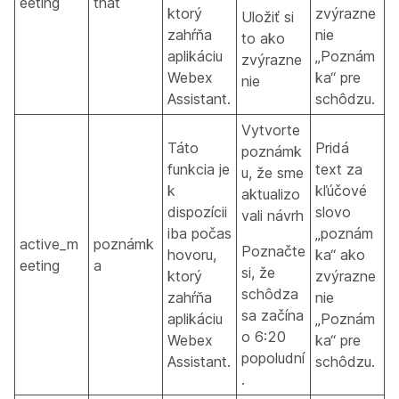
eeting
that
ktorý
zvýrazne
Uložiť si
zahŕňa
nie
to ako
aplikáciu
„Poznám
zvýrazne
Webex
ka“ pre
nie
Assistant.
schôdzu.
Vytvorte
Táto
Pridá
poznámk
funkcia je
text za
u, že sme
k
kľúčové
aktualizo
dispozícii
slovo
vali návrh
iba počas
„poznám
active_m
poznámk
Poznačte
hovoru,
ka“ ako
eeting
a
si, že
ktorý
zvýrazne
schôdza
zahŕňa
nie
sa začína
aplikáciu
„Poznám
o 6:20
Webex
ka“ pre
popoludní
Assistant.
schôdzu.
.