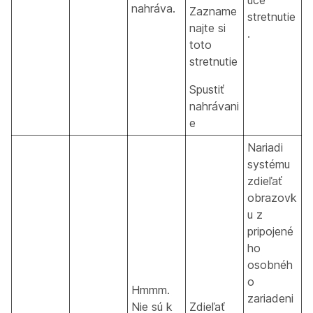
úce
nahráva.
Zazname
stretnutie
najte si
.
toto
stretnutie
Spustiť
nahrávani
e
Nariadi
systému
zdieľať
obrazovk
u z
pripojené
ho
osobnéh
o
Hmmm.
zariadeni
Nie sú k
Zdieľať