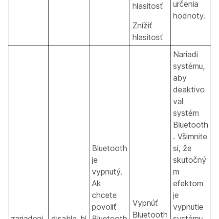
určenia
hlasitosť
hodnoty.
Znížiť
hlasitosť
Nariadi
systému,
aby
deaktivo
val
systém
Bluetooth
. Všimnite
Bluetooth
si, že
je
skutočný
vypnutý.
m
Ak
efektom
chcete
je
Vypnúť
povoliť
vypnutie
Bluetooth
zariadeni
disable_bl
Bluetooth
systému