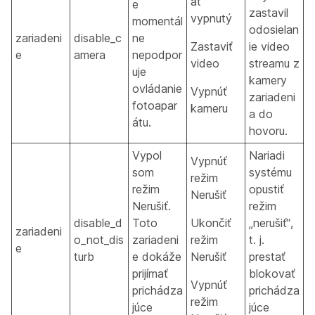
át
e
zastavil
vypnutý
momentál
odosielan
zariadeni
disable_c
ne
Zastaviť
ie video
e
amera
nepodpor
video
streamu z
uje
kamery
ovládanie
Vypnúť
zariadeni
fotoapar
kameru
a do
átu.
hovoru.
Vypol
Nariadi
Vypnúť
som
systému
režim
režim
opustiť
Nerušiť
Nerušiť.
režim
disable_d
Toto
Ukončiť
„nerušiť“,
zariadeni
o_not_dis
zariadeni
režim
t. j.
e
turb
e dokáže
Nerušiť
prestať
prijímať
blokovať
Vypnúť
prichádza
prichádza
režim
júce
júce