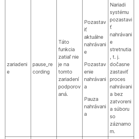
Nariadi
systému
pozastavi
Pozastav
ť
iť
nahrávani
aktuálne
Táto
e
nahrávani
funkcia
stretnutia
e
zatiaľ nie
, t. j.
zariadeni
pause_re
je na
Pozastav
dočasne
e
cording
tomto
enie
zastaviť
zariadení
nahrávani
proces
podporov
a
nahrávani
aná.
a bez
Pauza
zatvoreni
nahrávani
a súboru
a
so
záznamo
m.