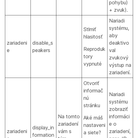
pohybu)
+ zvuk).
Nariadi
systému,
Stlmiť
aby
hlasitosť
zariadeni
disable_s
deaktivo
Reproduk
e
peakers
val
tory
zvukový
vypnuté
výstup na
zariadení.
Otvoriť
informač
Nariadi
nú
systému
stránku
zobraziť
Na tomto
informáci
Aké máš
zariadení
e o
nastaveni
display_in
zariadeni
vám s
zariadení,
a siete?
formation