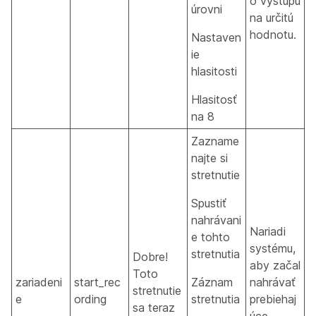
o výstupu
úrovni
na určitú
hodnotu.
Nastaven
ie
hlasitosti
Hlasitosť
na 8
Zazname
najte si
stretnutie
Spustiť
nahrávani
Nariadi
e tohto
systému,
stretnutia
Dobre!
aby začal
Toto
zariadeni
start_rec
Záznam
nahrávať
stretnutie
e
ording
stretnutia
prebiehaj
sa teraz