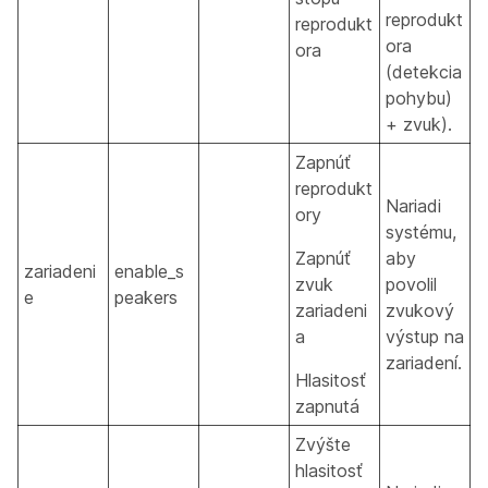
reprodukt
reprodukt
ora
ora
(detekcia
pohybu)
+ zvuk).
Zapnúť
reprodukt
Nariadi
ory
systému,
Zapnúť
aby
zariadeni
enable_s
zvuk
povolil
e
peakers
zariadeni
zvukový
a
výstup na
zariadení.
Hlasitosť
zapnutá
Zvýšte
hlasitosť