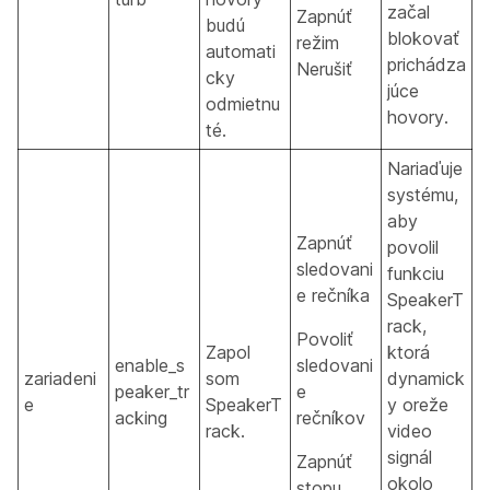
začal
Zapnúť
budú
blokovať
režim
automati
prichádza
Nerušiť
cky
júce
odmietnu
hovory.
té.
Nariaďuje
systému,
aby
Zapnúť
povolil
sledovani
funkciu
e rečníka
SpeakerT
rack,
Povoliť
Zapol
ktorá
enable_s
sledovani
zariadeni
som
dynamick
peaker_tr
e
e
SpeakerT
y oreže
acking
rečníkov
rack.
video
signál
Zapnúť
okolo
stopu