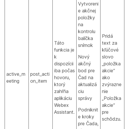
Vytvoreni
e akčnej
položky
na
kontrolu
Pridá
balíčka
Táto
text za
snímok
funkcia je
kľúčové
k
Nový
slovo
dispozícii
akčný
„položka
iba počas
bod pre
akcie“
active_m
post_acti
hovoru,
Čad na
ako
eeting
on_item
ktorý
aktualizá
zvýrazne
zahŕňa
ciu
nie
aplikáciu
správy
„Položka
Webex
akcie“
Podniknit
Assistant.
pre
e kroky
schôdzu.
pre Čada,