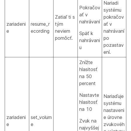
Nariadi
Pokračov
systému
ať v
Zatiaľ ti s
pokračov
nahrávaní
zariadeni
resume_r
tým
ať v
e
ecording
neviem
nahrávaní
Späť k
pomôcť.
po
nahrávani
pozastav
u
ení.
Znížte
hlasitosť
na 50
percent
Nastavte
Nariaďuje
hlasitosť
systému
na 10
nastaveni
zariadeni
set_volum
e úrovne
Zvuk na
e
e
zvukovéh
najvyššej