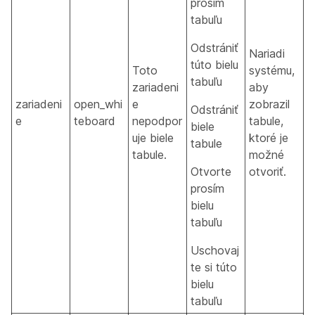
prosím
tabuľu
Odstrániť
Nariadi
túto bielu
Toto
systému,
tabuľu
zariadeni
aby
zariadeni
open_whi
e
zobrazil
Odstrániť
e
teboard
nepodpor
tabule,
biele
uje biele
ktoré je
tabule
tabule.
možné
Otvorte
otvoriť.
prosím
bielu
tabuľu
Uschovaj
te si túto
bielu
tabuľu