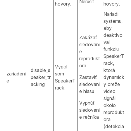
Nerušiť
hovory.
hovory.
Nariadi
systému,
aby
deaktivo
Zakázať
val
sledovani
funkciu
e
SpeakerT
reprodukt
rack,
ora
Vypol
disable_s
ktorá
zariadeni
som
peaker_tr
Zastaviť
dynamick
e
SpeakerT
acking
sledovani
y oreže
rack.
e hlasu
video
signál
Vypnúť
okolo
sledovani
reprodukt
e rečníka
ora
(detekcia