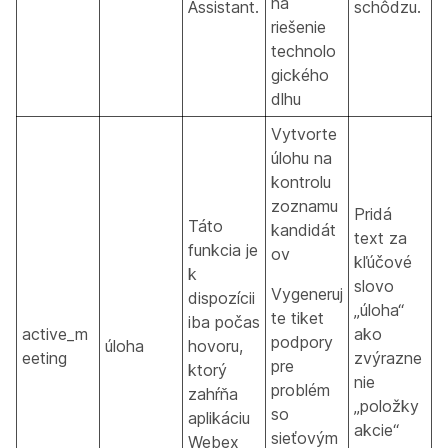
na
Assistant.
schôdzu.
riešenie
technolo
gického
dlhu
Vytvorte
úlohu na
kontrolu
zoznamu
Pridá
Táto
kandidát
text za
funkcia je
ov
kľúčové
k
slovo
Vygeneruj
dispozícii
„úloha“
te tiket
iba počas
active_m
ako
podpory
úloha
hovoru,
eeting
zvýrazne
pre
ktorý
nie
problém
zahŕňa
„položky
so
aplikáciu
akcie“
sieťovým
Webex