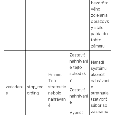
bezdrôto
vého
zdieľania
obrazovk
y stále
patria do
tohto
zámeru.
Zastaviť
nahrávani
Nariadi
e tejto
systému
schôdzk
Hmmm.
ukončiť
y
Toto
nahrávani
zariadeni
stop_rec
stretnutie
e
Zastaviť
e
ording
nebolo
stretnutia
nahrávani
nahrávan
(zatvoriť
e
é.
súbor so
záznamo
Vypnúť