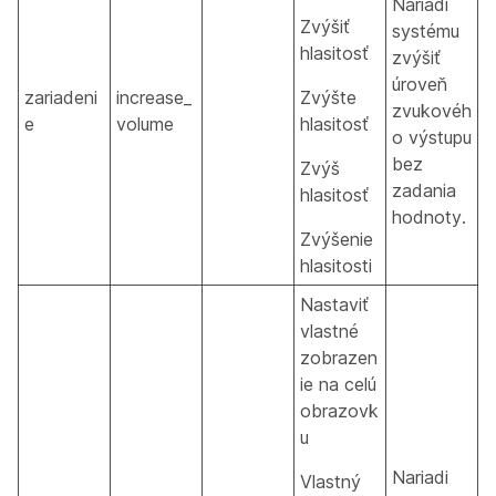
Nariadi
Zvýšiť
systému
hlasitosť
zvýšiť
úroveň
zariadeni
increase_
Zvýšte
zvukovéh
e
volume
hlasitosť
o výstupu
bez
Zvýš
zadania
hlasitosť
hodnoty.
Zvýšenie
hlasitosti
Nastaviť
vlastné
zobrazen
ie na celú
obrazovk
u
Nariadi
Vlastný