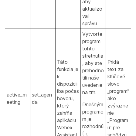
aby
aktualizo
val
správu
Vytvorte
program
tohto
stretnutia
Táto
Pridá
, aby ste
funkcia je
text za
prehodno
k
kľúčové
tili naše
dispozícii
slovo
uvedenie
iba počas
„program“
na trh.
active_m
set_agen
hovoru,
ako
eeting
da
Dnešným
ktorý
zvýrazne
programo
zahŕňa
nie
m je
aplikáciu
„Program
rozhodnú
Webex
u“ pre
ť o
Assistant.
schôdzu.