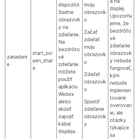
a na
dispozícii
moju
displej.
žiadne
obrazovk
Upozorňu
obrazovk
u
jeme, že
y na
bezdrôto
Začať
zdieľanie.
vé
zdieľať
Na
zdieľanie
moju
bezdrôto
start_scr
obrazovk
obrazovk
zariadeni
vé
een_shar
y nebude
u
e
zdieľanie
e
fungovať,
môžete
Zdieľať
kým
použiť
obrazovk
nebude
aplikáciu
u
implemen
Webex
tované
alebo
Spustiť
overovan
skúsiť
zdieľanie
ie, ale
zapojiť
obrazovk
otázky
kábel
y
týkajúce
displeja.
sa