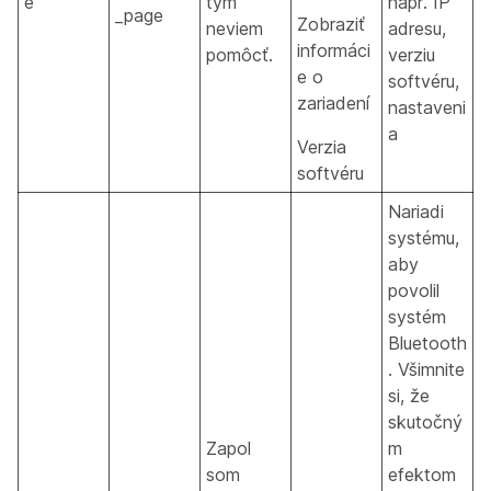
e
tým
napr. IP
_page
Zobraziť
neviem
adresu,
informáci
pomôcť.
verziu
e o
softvéru,
zariadení
nastaveni
a
Verzia
softvéru
Nariadi
systému,
aby
povolil
systém
Bluetooth
. Všimnite
si, že
skutočný
Zapol
m
som
efektom