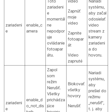
Toto
video
Nariadi
zariadeni
systému,
Zapnúť
e
aby začal
moje
momentál
odosielať
video
zariadeni
enable_c
ne
video
e
amera
nepodpor
stream z
Zapnite
uje
kamery
fotoapar
ovládanie
zariadeni
át
fotoapar
a do
átu.
Video
hovoru.
zapnuté
Zapol
Nariadi
som
systému,
režim
Blokovať
aby
Nerušiť.
všetky
prešiel do
Všetky
hovory
režimu
enable_d
prichádza
zariadeni
„nerušiť“,
o_not_dis
júce
Nerušiť
e
t. j. aby
turb
hovory