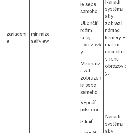
Nariadi
ie seba
systému,
samého
aby
Ukončiť
zobrazil
režim
náhľad
zariadeni
minimize_
celej
kamery v
e
selfview
obrazovk
malom
y
rámčeku
v rohu
Minimaliz
obrazovk
ovať
y.
zobrazen
ie seba
samého
Vypnúť
mikrofón
Nariadi
Stlmiť
systému,
aby