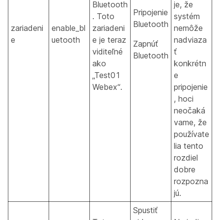
Bluetooth
je, že
Pripojenie
. Toto
systém
Bluetooth
zariadeni
enable_bl
zariadeni
nemôže
e
uetooth
e je teraz
nadviaza
Zapnúť
viditeľné
ť
Bluetooth
ako
konkrétn
„Test01
e
Webex“.
pripojenie
, hoci
neočaká
vame, že
používate
lia tento
rozdiel
dobre
rozpozna
jú.
Spustiť