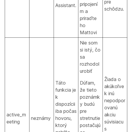
pre
pripojení
Assistant.
schôdzu.
m a
priraďte
ho
Mattovi
Nie som
si istý, čo
sa
rozhodol
urobiť
Žiada o
Táto
Dúfam,
akúkoľve
funkcia je
že tieto
k inú
k
poznámk
nepodpor
dispozícii
y budú
ovanú
iba počas
pre
active_m
akciu
neznámy
hovoru,
stretnutie
eeting
súvisiacu
ktorý
postačujú
s