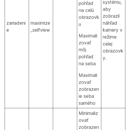
systému,
pohľad
aby
na celú
zobrazil
obrazovk
zariadeni
maximize
náhľad
u
e
_selfview
kamery v
Maximali
režime
zovať
celej
môj
obrazovk
pohľad
y.
na seba
Maximali
zovať
zobrazen
ie seba
samého
Minimaliz
ovať
zobrazen