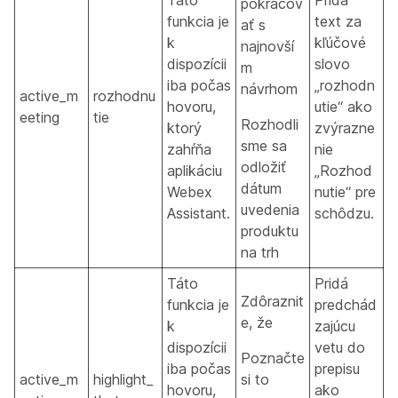
Táto
Pridá
pokračov
funkcia je
text za
ať s
k
kľúčové
najnovší
dispozícii
slovo
m
iba počas
„rozhodn
návrhom
active_m
rozhodnu
hovoru,
utie“ ako
eeting
tie
Rozhodli
ktorý
zvýrazne
sme sa
zahŕňa
nie
odložiť
aplikáciu
„Rozhod
dátum
Webex
nutie“ pre
uvedenia
Assistant.
schôdzu.
produktu
na trh
Táto
Pridá
Zdôraznit
funkcia je
predchád
e, že
k
zajúcu
dispozícii
vetu do
Poznačte
iba počas
prepisu
active_m
highlight_
si to
hovoru,
ako