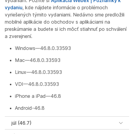
vydaniam. Pozrite si
Aplikácia Webex | Poznámky k
vydaniu
, kde nájdete informácie o problémoch
vyriešených týmito vydaniami. Nedávno sme predložili
mobilné aplikácie do obchodov s aplikáciami na
preskúmanie a budete si ich môcť stiahnuť po schválení
a zverejnení.
Windows—46.8.0.33593
Mac—46.8.0.33593
Linux—46.8.0.33593
VDI—46.8.0.33593
iPhone a iPad—46.8
Android-46.8
júl (46.7)