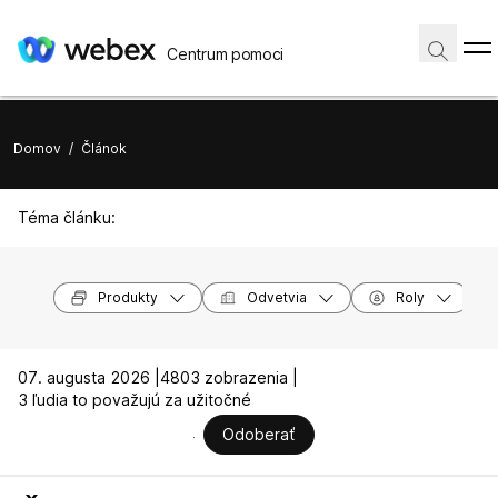
Centrum pomoci
Domov
/
Článok
Téma článku:
Produkty
Odvetvia
Roly
07. augusta 2026 |
4803 zobrazenia |
3 ľudia to považujú za užitočné
Odoberať