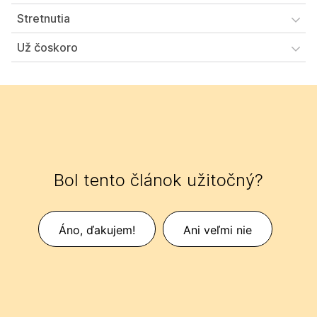
Stretnutia
Už čoskoro
Bol tento článok užitočný?
Áno, ďakujem!
Ani veľmi nie