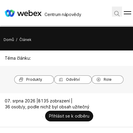
Centrum nápovědy
Domů
/
Článek
Téma článku:
Produkty
Odvětví
Role
07. srpna 2026 |
8135 zobrazení |
36 osob/y, podle nichž byl obsah užitečný
Přihlásit se k odběru