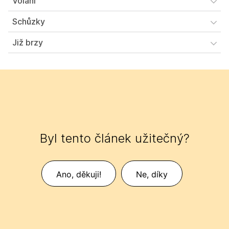
Volání
Schůzky
Již brzy
Byl tento článek užitečný?
Ano, děkuji!
Ne, díky