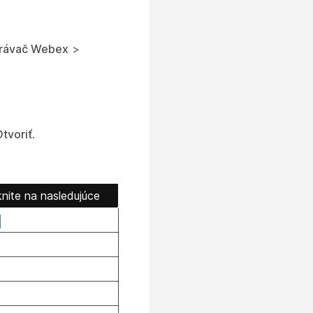
hrávač Webex
>
tvoriť
.
knite na nasledujúce