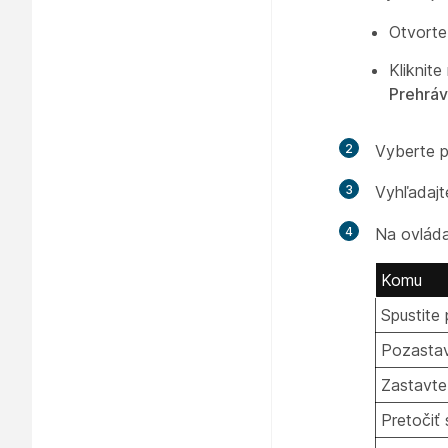
Otvorte
Kliknit
Prehrá
2
Vyberte 
3
Vyhľadaj
4
Na ovláda
Komu
Spustite
Pozastav
Zastavte
Pretočiť 