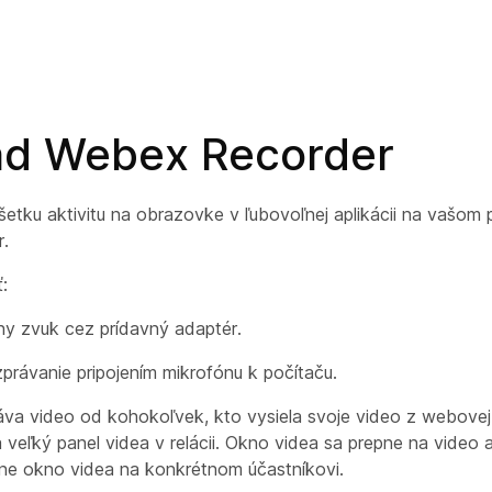
ad Webex Recorder
etku aktivitu na obrazovke v ľubovoľnej aplikácii na vašom
.
:
ny zvuk cez prídavný adaptér.
právanie pripojením mikrofónu k počítaču.
va video od kohokoľvek, kto vysiela svoje video z webove
 veľký panel videa v relácii. Okno videa sa prepne na video a
ne okno videa na konkrétnom účastníkovi.