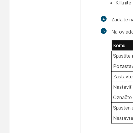
Kliknit
4
Zadajte n
5
Na ovláda
Komu
Spustite
Pozastav
Zastavte
Nastaviť
Označte 
Spusteni
Nastavte 