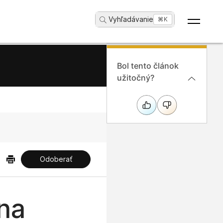
Vyhľadávanie
...
⌘K
Bol tento článok
užitočný?
Odoberať
na