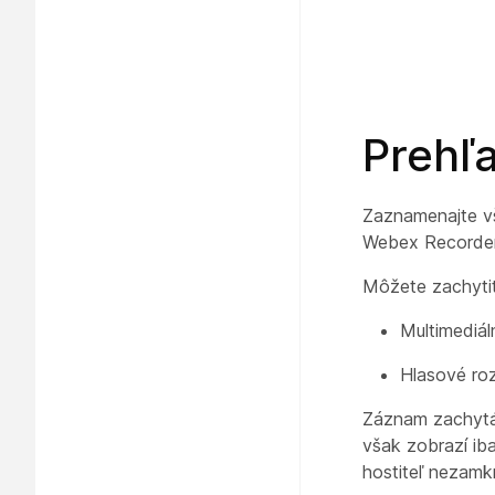
Prehľ
Zaznamenajte vš
Webex Recorder
Môžete zachytiť
Multimediál
Hlasové roz
Záznam zachytá
však zobrazí iba
hostiteľ nezamk