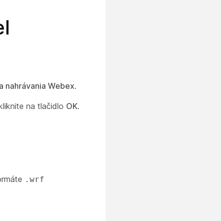
l
a nahrávania Webex
.
iknite na tlačidlo
OK
.
formáte
.wrf