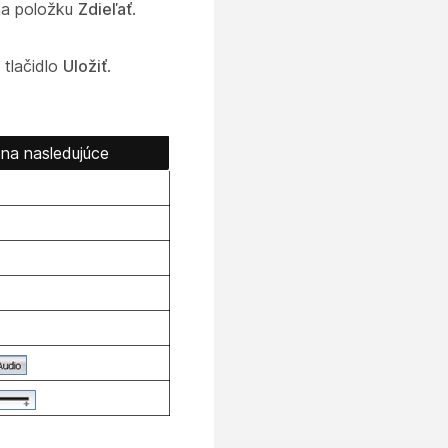
 na položku
Zdieľať
.
 tlačidlo
Uložiť
.
e na nasledujúce