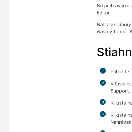
Na prehrávanie
Editor.
Nahrané súbory 
vlastný formát 
Stiahn
1
Prihláste
2
V ľavej d
Support
.
3
Kliknite 
4
Kliknite 
Nahrávani