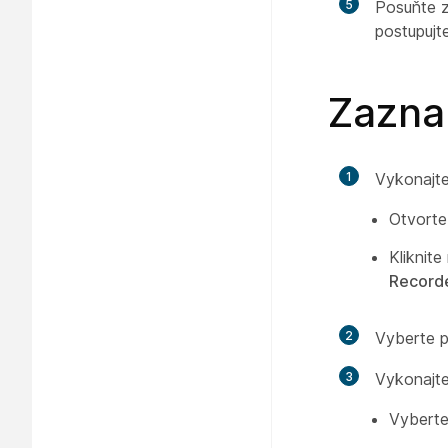
5
Posuňte 
postupujt
Zazna
1
Vykonajte
Otvorte
Kliknit
Record
2
Vyberte 
3
Vykonajte
Vyberte