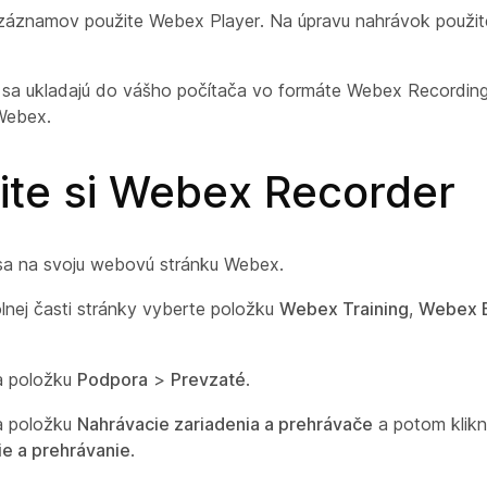
 záznamov použite Webex Player. Na úpravu nahrávok použi
sa ukladajú do vášho počítača vo formáte Webex Recording 
Webex.
ite si Webex Recorder
 sa na svoju webovú stránku Webex.
olnej časti stránky vyberte položku
Webex Training
,
Webex 
na položku
Podpora
>
Prevzaté
.
na položku
Nahrávacie zariadenia a prehrávače
a potom klikn
e a prehrávanie
.