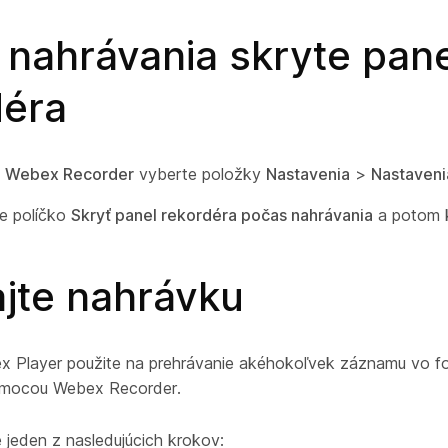
 nahrávania skryte pane
déra
i
Webex Recorder
vyberte položky
Nastavenia
>
Nastaveni
te políčko
Skryť panel rekordéra počas nahrávania
a potom kl
ajte nahrávku
x Player použite na prehrávanie akéhokoľvek záznamu vo 
omocou Webex Recorder.
 jeden z nasledujúcich krokov: