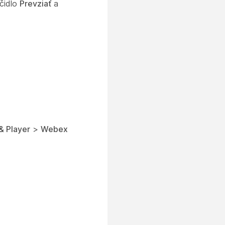
ačidlo
Prevziať
a
& Player
>
Webex