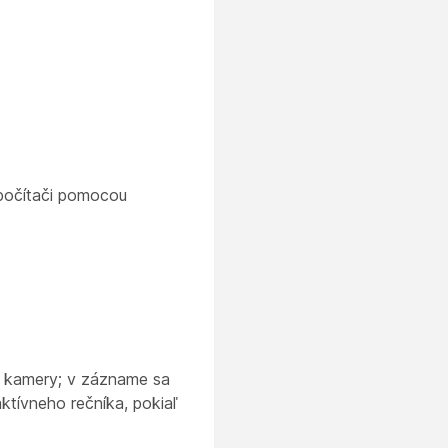
 počítači pomocou
j kamery; v zázname sa
ktívneho rečníka, pokiaľ