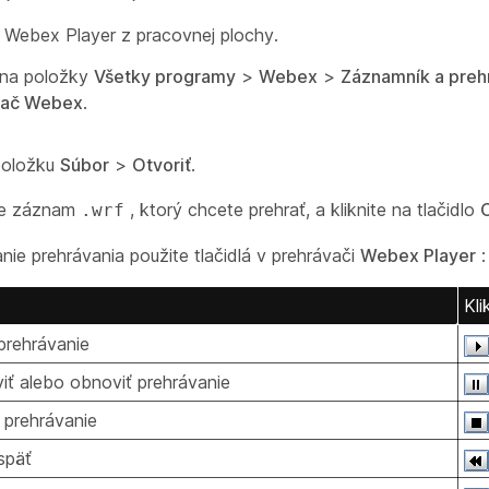
 Webex Player z pracovnej plochy.
e na položky
Všetky programy
>
Webex
>
Záznamník a pre
vač Webex
.
položku
Súbor
>
Otvoriť
.
te záznam
, ktorý chcete prehrať, a kliknite na tlačidlo
O
.wrf
nie prehrávania použite tlačidlá v prehrávači
Webex Player
:
Kli
 prehrávanie
iť alebo obnoviť prehrávanie
 prehrávanie
späť