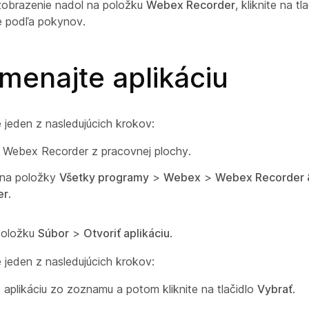
zobrazenie nadol na položku
Webex Recorder
, kliknite na tl
e podľa pokynov.
menajte aplikáciu
 jeden z nasledujúcich krokov:
 Webex Recorder z pracovnej plochy.
e na položky
Všetky programy
>
Webex
>
Webex Recorder 
er
.
položku
Súbor
>
Otvoriť aplikáciu
.
 jeden z nasledujúcich krokov:
 aplikáciu zo zoznamu a potom kliknite na tlačidlo
Vybrať
.