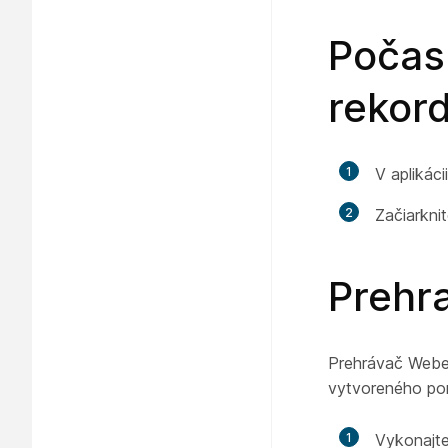
Počas
rekor
1
V aplikáci
2
Začiarkni
Prehr
Prehrávač Webe
vytvoreného p
1
Vykonajte