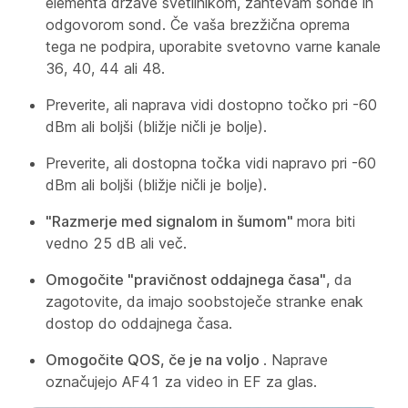
elementa države svetilnikom, zahtevam sonde in
odgovorom sond. Če vaša brezžična oprema
tega ne podpira, uporabite svetovno varne kanale
36, 40, 44 ali 48.
Preverite, ali naprava vidi dostopno točko pri -60
dBm ali boljši (bližje ničli je bolje).
Preverite, ali dostopna točka vidi napravo pri -60
dBm ali boljši (bližje ničli je bolje).
"Razmerje med signalom in šumom"
mora biti
vedno 25 dB ali več.
Omogočite "pravičnost oddajnega časa",
da
zagotovite, da imajo soobstoječe stranke enak
dostop do oddajnega časa.
Omogočite QOS, če je na voljo
. Naprave
označujejo AF41 za video in EF za glas.