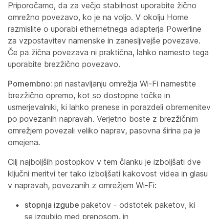
Priporočamo, da za večjo stabilnost uporabite žično
omrežno povezavo, ko je na voljo. V okolju Home
razmislite o uporabi ethernetnega adapterja Powerline
za vzpostavitev namenske in zanesljivejše povezave.
Če pa žična povezava ni praktična, lahko namesto tega
uporabite brezžično povezavo.
Pomembno:
pri nastavljanju omrežja Wi-Fi namestite
brezžično opremo, kot so dostopne točke in
usmerjevalniki, ki lahko prenese in porazdeli obremenitev
po povezanih napravah. Verjetno boste z brezžičnim
omrežjem povezali veliko naprav, pasovna širina pa je
omejena.
Cilj najboljših postopkov v tem članku je izboljšati dve
ključni meritvi ter tako izboljšati kakovost videa in glasu
v napravah, povezanih z omrežjem Wi-Fi:
stopnja izgube
paketov - odstotek paketov, ki
se izgubijo med prenosom, in