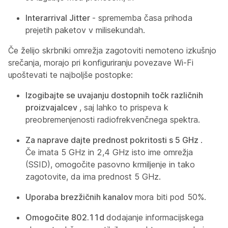
Interarrival Jitter
- sprememba časa prihoda
prejetih paketov v milisekundah.
Če želijo skrbniki omrežja zagotoviti nemoteno izkušnjo
srečanja, morajo pri konfiguriranju povezave Wi-Fi
upoštevati te najboljše postopke:
Izogibajte se uvajanju dostopnih točk različnih
proizvajalcev
, saj lahko to prispeva k
preobremenjenosti radiofrekvenčnega spektra.
Za naprave dajte prednost pokritosti s 5 GHz
.
Če imata 5 GHz in 2,4 GHz isto ime omrežja
(SSID), omogočite pasovno krmiljenje in tako
zagotovite, da ima prednost 5 GHz.
Uporaba brezžičnih kanalov
mora biti pod 50%.
Omogočite 802.11d
dodajanje informacijskega