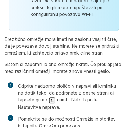
razdelek, v katerem najdete najboljše
prakse, ki jih morate upoštevati pri
konfiguriranju povezave Wi-Fi.
Brezžično omrežje mora imeti na zaslonu vsaj tri črte,
da je povezava dovolj stabilna. Ne morete se pridružiti
omrežjem, ki zahtevajo prijavo prek ciljne strani.
Sistem si zapomni le eno omrežje hkrati. Če preklapljate
med različnimi omrežji, morate znova vnesti geslo.
1
Odprite nadzorno ploščo v napravi ali krmilniku
na dotik tako, da podrsnete z desne strani ali
tapnete gumb
gumb. Nato tapnite
Nastavitve
naprave.
2
Pomaknite se do možnosti Omrežje in storitev
in tapnite
Omrežna povezava
.