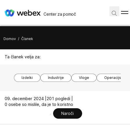
Center za pomoč
Domov
/
Članek
Ta članek velja za:
Izdelki
Industrije
Vloge
Operacijski si
09. december 2024 |
201 pogledi |
0 osebe so mislile, da je to koristno
Naroči