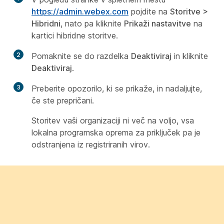
https://admin.webex.com
pojdite na
Storitve
>
Hibridni
, nato pa kliknite
Prikaži nastavitve
na
kartici hibridne storitve.
2
Pomaknite se do razdelka
Deaktiviraj
in kliknite
Deaktiviraj
.
3
Preberite opozorilo, ki se prikaže, in nadaljujte,
če ste prepričani.
Storitev vaši organizaciji ni več na voljo, vsa
lokalna programska oprema za priključek pa je
odstranjena iz registriranih virov.