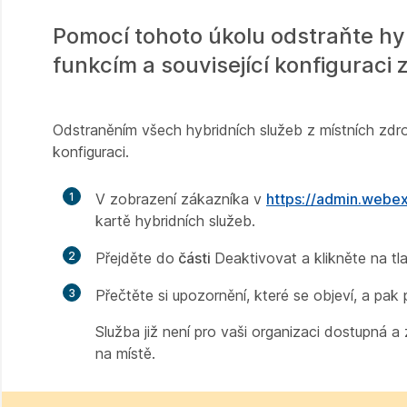
Pomocí tohoto úkolu odstraňte hyb
funkcím a související konfiguraci z
Odstraněním všech hybridních služeb z místních zdroj
konfiguraci.
1
V zobrazení zákazníka v
https://admin.webe
kartě hybridních služeb.
2
Přejděte do
části
Deaktivovat a klikněte na tl
3
Přečtěte si upozornění, které se objeví, a pak p
Služba již není pro vaši organizaci dostupná a
na místě.