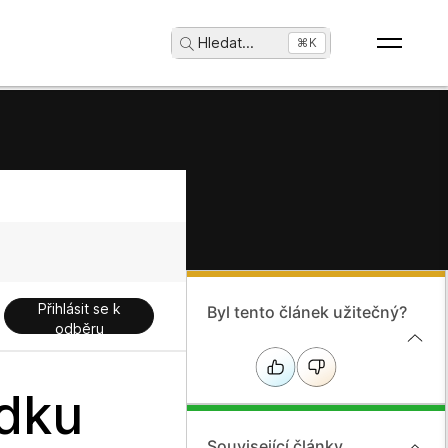
Hledat
...
⌘K
Přihlásit se k
Byl tento článek užitečný?
odběru
edku
Související články