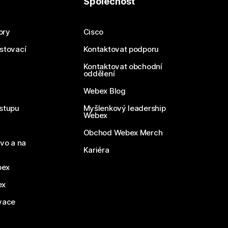
Společnost
ory
Cisco
estovací
Kontaktovat podporu
Kontaktovat obchodní
oddělení
Webex Blog
stupu
Myšlenkový leadership
Webex
Obchod Webex Merch
vo a na
Kariéra
bex
ex
vace