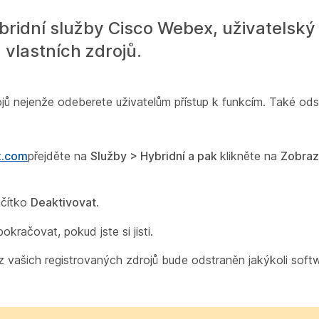
ridní služby Cisco Webex, uživatelský 
 vlastních zdrojů.
ů nejenže odeberete uživatelům přístup k funkcím. Také odstr
x.com
přejděte na
Služby
> Hybridní a pak
klikněte na
Zobraz
ačítko
Deaktivovat
.
okračovat, pokud jste si jisti.
 z vašich registrovaných zdrojů bude odstraněn jakýkoli softw