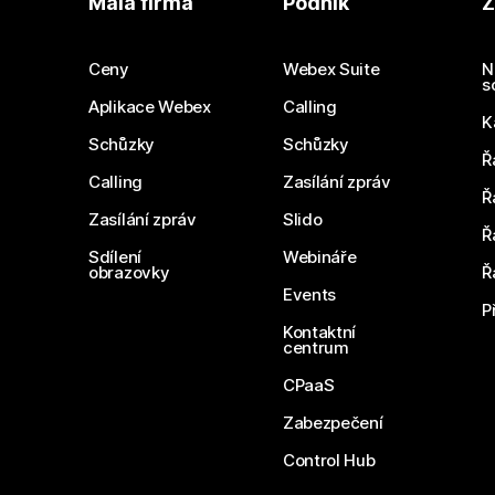
Malá firma
Podnik
Z
Ceny
Webex Suite
N
s
Aplikace Webex
Calling
K
Schůzky
Schůzky
Ř
Calling
Zasílání zpráv
Ř
Zasílání zpráv
Slido
Ř
Sdílení
Webináře
obrazovky
Ř
Events
P
Kontaktní
centrum
CPaaS
Zabezpečení
Control Hub