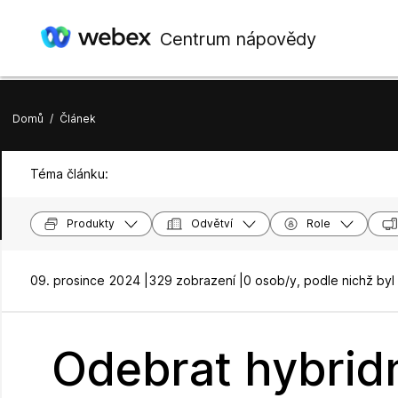
Centrum nápovědy
Domů
/
Článek
Téma článku:
Produkty
Odvětví
Role
09. prosince 2024 |
329 zobrazení |
0 osob/y, podle nichž byl
Odebrat hybridn