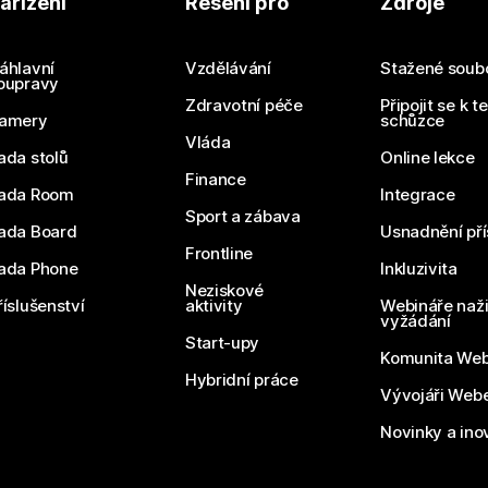
ařízení
Řešení pro
Zdroje
áhlavní
Vzdělávání
Stažené soub
oupravy
Zdravotní péče
Připojit se k t
amery
schůzce
Vláda
ada stolů
Online lekce
Finance
ada Room
Integrace
Sport a zábava
ada Board
Usnadnění pří
Frontline
ada Phone
Inkluzivita
Neziskové
říslušenství
aktivity
Webináře naži
vyžádání
Start-upy
Komunita We
Hybridní práce
Vývojáři Web
Novinky a ino