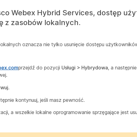
isco Webex Hybrid Services, dostęp uż
ję z zasobów lokalnych.
okalnych oznacza nie tylko usunięcie dostępu użytkowników 
ebex.com
przejdź do pozycji
Usługi
>
Hybrydowa
, a następnie
wej.
ywuj
.
stępnie kontynuuj, jeśli masz pewność.
izacji, a wszelkie lokalne oprogramowanie sprzęgające jest u