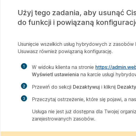
Użyj tego zadania, aby usunąć C
do funkcji i powiązaną konfigurac
Usunięcie wszelkich usług hybrydowych z zasobów l
Usuwasz również powiązaną konfigurację.
1
W widoku klienta na stronie
https://admin.w
Wyświetl ustawienia
na karcie usługi hybrydo
2
Przewiń do sekcji
Dezaktywuj
i kliknij
Dezakt
3
Przeczytaj ostrzeżenie, które się pojawi, a na
Usługa nie jest już dostępna dla Twojej organ
zarejestrowanych zasobów.