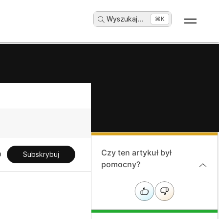
Wyszukaj
...
⌘K
Czy ten artykuł był
Subskrybuj
pomocny?