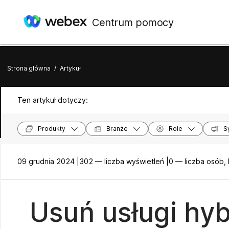
Centrum pomocy
Strona główna
/
Artykuł
Ten artykuł dotyczy:
Produkty
Branże
Role
S
09 grudnia 2024 |
302 — liczba wyświetleń |
0 — liczba osób,
Usuń usługi hy