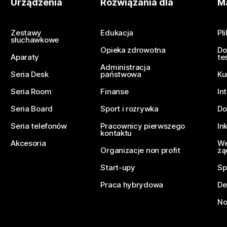
Urządzenia
Rozwiązania dla
Ma
Zestawy
Edukacja
Pl
słuchawkowe
Opieka zdrowotna
Do
Aparaty
te
Administracja
Seria Desk
państwowa
Ku
Seria Room
Finanse
In
Seria Board
Sport i rozrywka
Do
Seria telefonów
Pracownicy pierwszego
In
kontaktu
Akcesoria
We
Organizacje non profit
żą
Start-upy
Sp
Praca hybrydowa
De
No