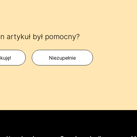
n artykuł był pomocny?
kuję!
Niezupełnie