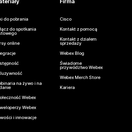
teriały
Firma
iki do pobrania
Cisco
łącz do spotkania
Kontakt z pomocą
stowego
Kontakt z działem
rsy online
sprzedaży
tegracje
Webex Blog
stępność
Świadome
przywództwo Webex
kluzywność
Webex Merch Store
binaria na żywo i na
danie
Kariera
ołeczność Webex
weloperzy Webex
wości i innowacje