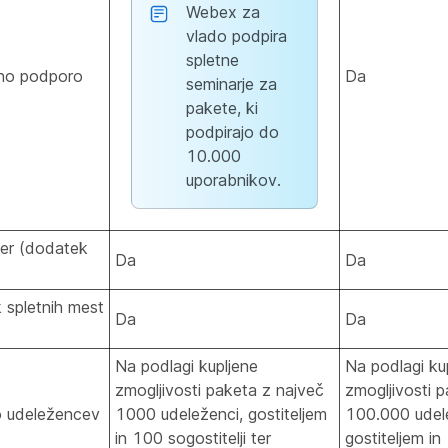
Webex za
vlado podpira
spletne
no podporo
Da
seminarje za
pakete, ki
podpirajo do
10.000
uporabnikov.
er (dodatek
Da
Da
 spletnih mest
Da
Da
Na podlagi kupljene
Na podlagi ku
zmogljivosti paketa z največ
zmogljivosti 
lo udeležencev
1000 udeleženci, gostiteljem
100.000 udel
in 100 sogostitelji ter
gostiteljem in