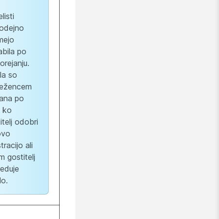
listi
odejno
mejo
bila po
orejanju.
la so
ležencem
lana po
 ko
itelj odobri
ovo
tracijo ali
im gostitelj
eduje
lo.