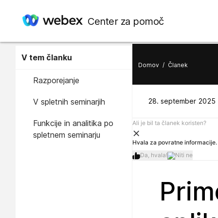
Center za pomoč
V tem članku
Domov
/
Članek
Razporejanje
V spletnih seminarjih
28. september 2025 
Funkcije in analitika po
Ali je bil ta članek koristen?
spletnem seminarju
Hvala za povratne informacije.
Da, hvala!
Niti ne
Prime