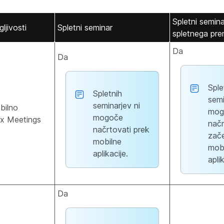
Spletni semina
ljivosti
Spletni seminar
spletnega pr
Da
Da
Sple
Spletnih
semi
seminarjev ni
bilno
mog
mogoče
ex Meetings
načr
načrtovati prek
zače
mobilne
mob
aplikacije.
aplik
Da