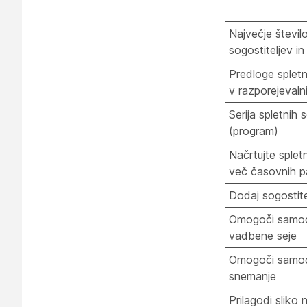
Največje število
sogostiteljev in
Predloge spletn
v razporejevaln
Serija spletnih 
(program)
Načrtujte splet
več časovnih p
Dodaj sogostite
Omogoči samo
vadbene seje
Omogoči samo
snemanje
Prilagodi sliko 