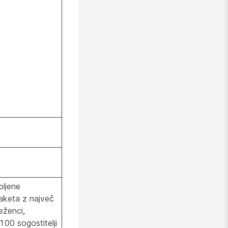
pljene
paketa z največ
eženci,
 100 sogostitelji