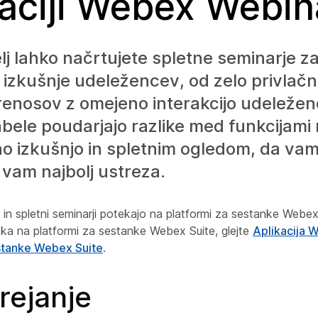
kaciji Webex Webin
elj lahko načrtujete spletne seminarje za
in izkušnje udeležencev, od zelo privlačn
renosov z omejeno interakcijo udeležen
bele poudarjajo razlike med funkcijami 
no izkušnjo in spletnim ogledom, da v
j vam najbolj ustreza.
 in spletni seminarji potekajo na platformi za sestanke Webex S
oteka na platformi za sestanke Webex Suite, glejte
Aplikacija 
estanke Webex Suite
.
rejanje