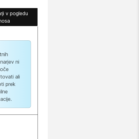
rji v pogledu
enosa
tnih
narjev ni
oče
tovati ali
ti prek
ilne
acije.