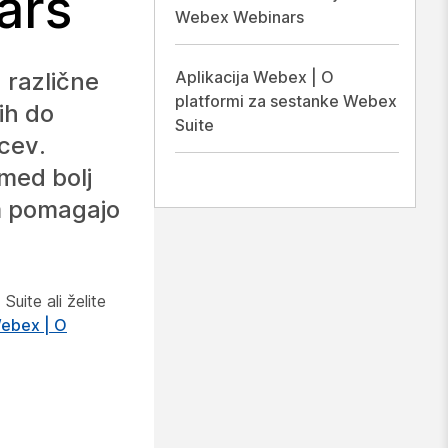
ars
Webex Webinars
 različne
Aplikacija Webex | O
platformi za sestanke Webex
ih do
Suite
cev.
med bolj
am pomagajo
uite ali želite
Webex | O