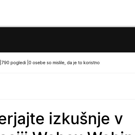
|
790 pogledi |
0 osebe so mislile, da je to koristno
rjajte izkušnje v