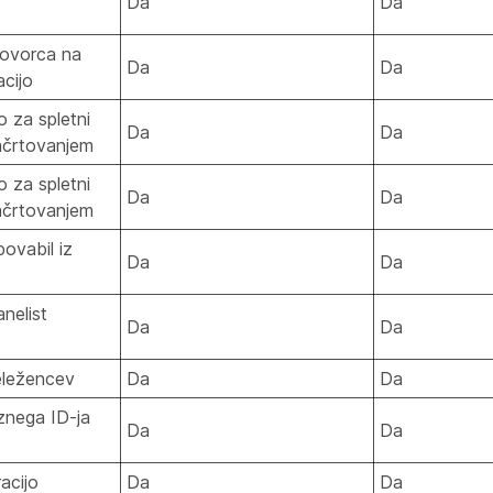
Da
Da
govorca na
Da
Da
acijo
o za spletni
Da
Da
ačrtovanjem
o za spletni
Da
Da
ačrtovanjem
ovabil iz
Da
Da
nelist
Da
Da
eležencev
Da
Da
nega ID-ja
Da
Da
acijo
Da
Da