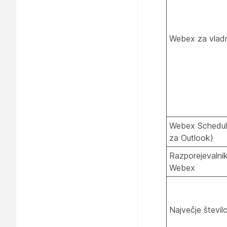
Webex za vlad
Webex Schedul
za Outlook)
Razporejevalnik
Webex
Največje števi