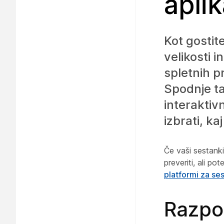
apli
Kot gostit
velikosti 
spletnih p
Spodnje ta
interaktiv
izbrati, ka
Če vaši sestanki
preveriti, ali p
platformi za s
Razpo