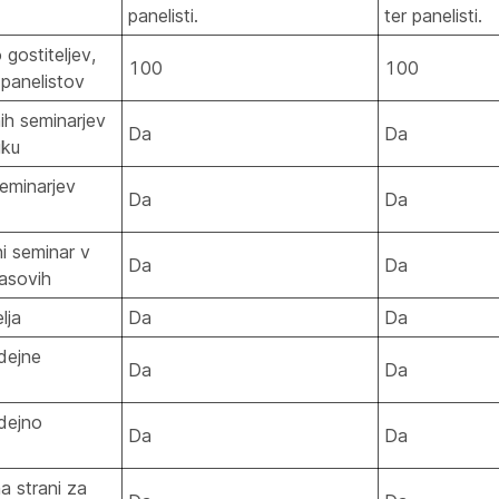
panelisti.
ter panelisti.
 gostiteljev,
100
100
 panelistov
ih seminarjev
Da
Da
iku
seminarjev
Da
Da
ni seminar v
Da
Da
asovih
lja
Da
Da
dejne
Da
Da
dejno
Da
Da
na strani za