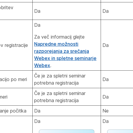
britev
Da
Da
Da
Za več informacij glejte
Napredne možnosti
v registracije
Da
razporejanja za srečanja
Webex in spletne seminarje
Webex
.
Če je za spletni seminar
acijo po meri
Da
potrebna registracija
Če je za spletni seminar
meri
Da
potrebna registracija
anje počitka
Da
Ne
Da
Da