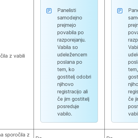
Panelisti
Pane
samodejno
sam
prejmejo
prej
povabila po
pova
razporejanju.
razp
Vabila so
Vabi
udeležencem
ude
ila z vabili
poslana po
pos
tem, ko
tem,
gostitelj odobri
gost
njihovo
njih
registracijo ali
regis
če jim gostitelj
če j
posreduje
posr
vabilo.
vabi
na sporočila z