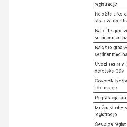
registracijo
Naložite sliko 
stran za registr
Naložite gradiv
seminar med n
Naložite gradiv
seminar med n
Uvozi seznam p
datoteke CSV
Govornik bio/pa
informacije
Registracija ud
Možnost obvez
registracije
Geslo za registr