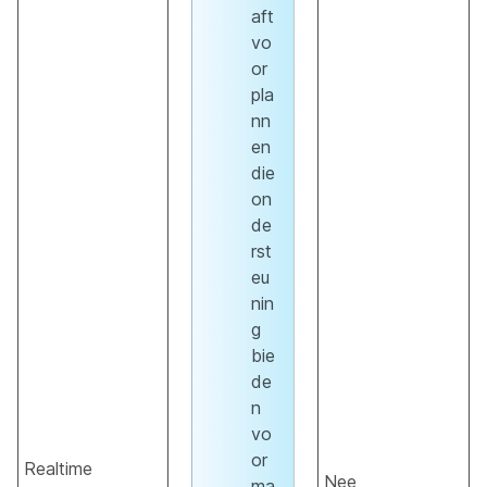
aft
vo
or
pla
nn
en
die
on
de
rst
eu
nin
g
bie
de
n
vo
or
Realtime
Nee
ma