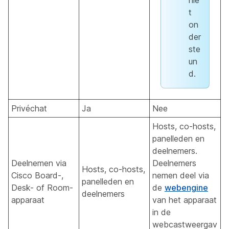
nie
t
on
der
ste
un
d.
Privéchat
Ja
Nee
Hosts, co-hosts,
panelleden en
deelnemers.
Deelnemen via
Deelnemers
Hosts, co-hosts,
Cisco Board-,
nemen deel via
panelleden en
Desk- of Room-
de
webengine
deelnemers
apparaat
van het apparaat
in de
webcastweergav