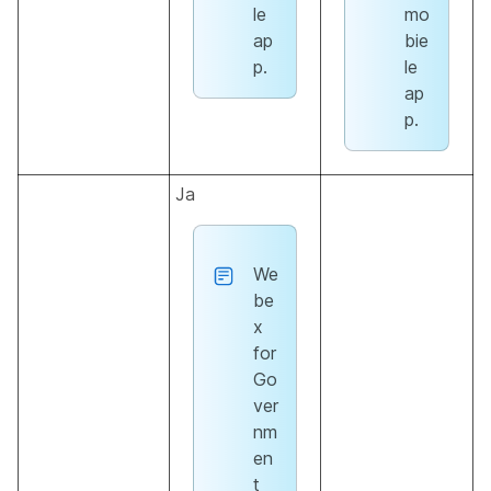
le
mo
ap
bie
p.
le
ap
p.
Ja
We
be
x
for
Go
ver
nm
en
t