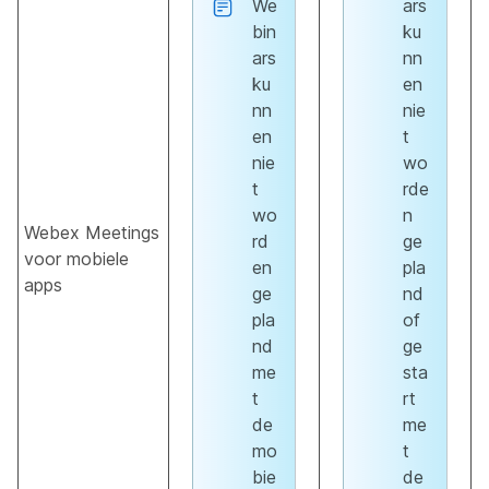
We
ars
bin
ku
ars
nn
ku
en
nn
nie
en
t
nie
wo
t
rde
wo
n
Webex Meetings
rd
ge
voor mobiele
en
pla
apps
ge
nd
pla
of
nd
ge
me
sta
t
rt
de
me
mo
t
bie
de