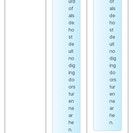
urd
of
of
als
als
de
de
ho
ho
st
st
de
de
uit
uit
no
no
dig
dig
ing
ing
do
do
ors
ors
tur
tur
en
en
na
na
ar
ar
he
he
n.
n.