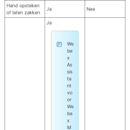
Hand opsteken
Ja
Nee
of laten zakken
Ja
We
be
x
As
sis
ta
nt
vo
or
We
be
x
M