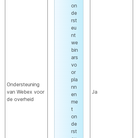
on
de
rst
eu
nt
we
bin
ars
vo
or
pla
Ondersteuning
nn
van Webex voor
Ja
en
de overheid
me
t
on
de
rst