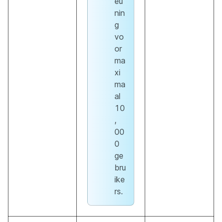
eu
nin
g
vo
or
ma
xi
ma
al
10
,
00
0
ge
bru
ike
rs.