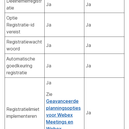
Deelnemerregistr
Ja
Ja
atie
Optie
Registratie-id
Ja
Ja
vereist
Registratiewacht
Ja
Ja
woord
Automatische
goedkeuring
Ja
Ja
registratie
Ja
Zie
Geavanceerde
planningsopties
Registratielimiet
Ja
voor Webex
implementeren
Meetings en
Webex