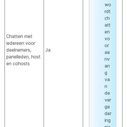
wo
rdt
ch
att
en
Chatten met
vo
iedereen voor
or
deelnemers,
Ja
aa
panelleden, host
nv
en cohosts
an
g
va
n
de
ver
ga
der
ing