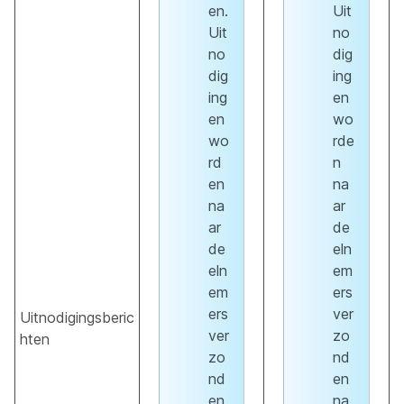
en.
Uit
Uit
no
no
dig
dig
ing
ing
en
en
wo
wo
rde
rd
n
en
na
na
ar
ar
de
de
eln
eln
em
em
ers
ers
ver
Uitnodigingsberic
ver
zo
hten
zo
nd
nd
en
en
na