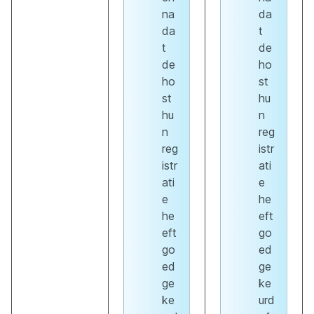
na
da
da
t
t
de
de
ho
ho
st
st
hu
hu
n
n
reg
reg
istr
istr
ati
ati
e
e
he
he
eft
eft
go
go
ed
ed
ge
ge
ke
ke
urd