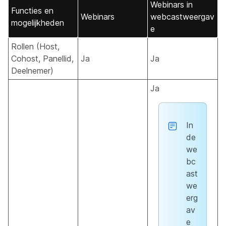
Webinars in
Functies en
Webinars
webcastweergav
mogelijkheden
e
Rollen (Host,
Cohost, Panellid,
Ja
Ja
Deelnemer)
Ja
In
de
we
bc
ast
we
erg
av
e