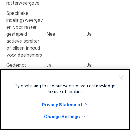
rasterweergave
Specifieke
indelingsweergav
en voor raster,
gestapeld,
Nee
Ja
actieve spreker
of alleen inhoud
voor deelnemers
Gedempt
Ja
Ja
Host/cohosts
kunnen het
Ja
Nee
By continuing to use our website, you acknowledge
dempen van het
the use of cookies.
publiek dempen
Privacy Statement
Emoji-
Ja
Nee
animatiereacties
Change Settings
Modus Muziek
Ja
Ja