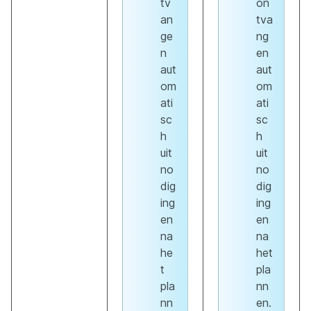
tv
on
an
tva
ge
ng
n
en
aut
aut
om
om
ati
ati
sc
sc
h
h
uit
uit
no
no
dig
dig
ing
ing
en
en
na
na
he
het
t
pla
pla
nn
nn
en.