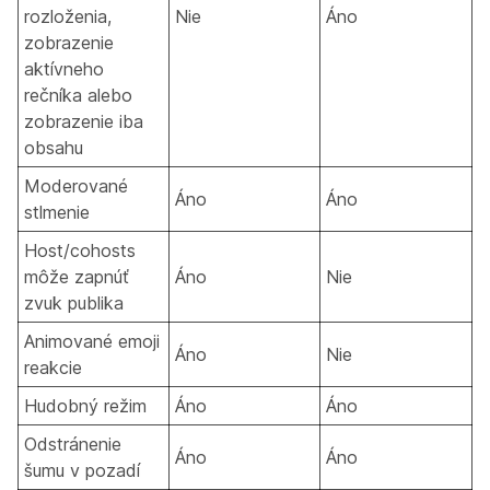
rozloženia,
Nie
Áno
zobrazenie
aktívneho
rečníka alebo
zobrazenie iba
obsahu
Moderované
Áno
Áno
stlmenie
Host/cohosts
môže zapnúť
Áno
Nie
zvuk publika
Animované emoji
Áno
Nie
reakcie
Hudobný režim
Áno
Áno
Odstránenie
Áno
Áno
šumu v pozadí