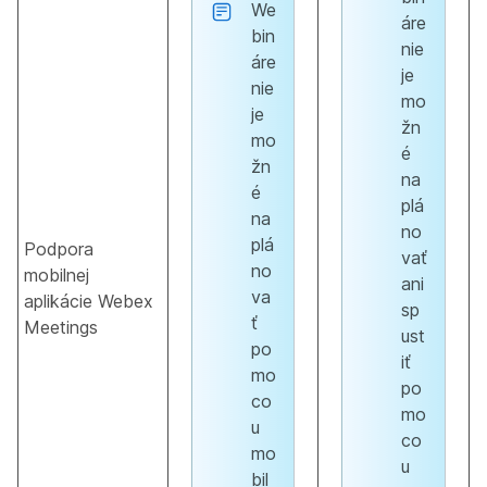
We
áre
bin
nie
áre
je
nie
mo
je
žn
mo
é
žn
na
é
plá
na
no
plá
Podpora
vať
no
mobilnej
ani
va
aplikácie Webex
sp
ť
Meetings
ust
po
iť
mo
po
co
mo
u
co
mo
u
bil