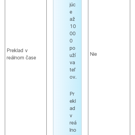
júc
e
až
10
00
0
po
Preklad v
Nie
uží
reálnom čase
va
teľ
ov.
Pr
ekl
ad
v
reá
lno