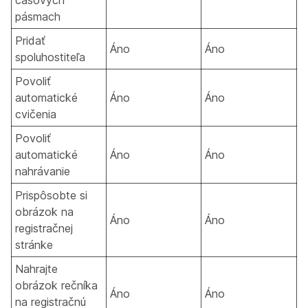
časových
pásmach
Pridať
Áno
Áno
spoluhostiteľa
Povoliť
automatické
Áno
Áno
cvičenia
Povoliť
automatické
Áno
Áno
nahrávanie
Prispôsobte si
obrázok na
Áno
Áno
registračnej
stránke
Nahrajte
obrázok rečníka
Áno
Áno
na registračnú