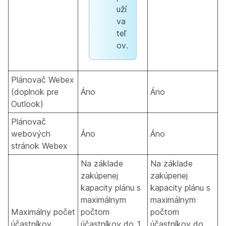
uží
va
teľ
ov.
Plánovač Webex
(doplnok pre
Áno
Áno
Outlook)
Plánovač
webových
Áno
Áno
stránok Webex
Na základe
Na základe
zakúpenej
zakúpenej
kapacity plánu s
kapacity plánu s
maximálnym
maximálnym
Maximálny počet
počtom
počtom
účastníkov
účastníkov do 1
účastníkov do