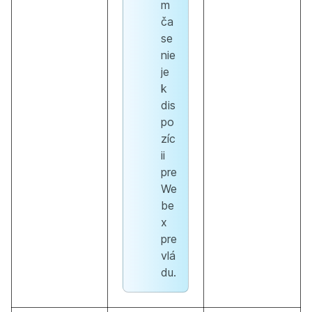
m
ča
se
nie
je
k
dis
po
zíc
ii
pre
We
be
x
pre
vlá
du.