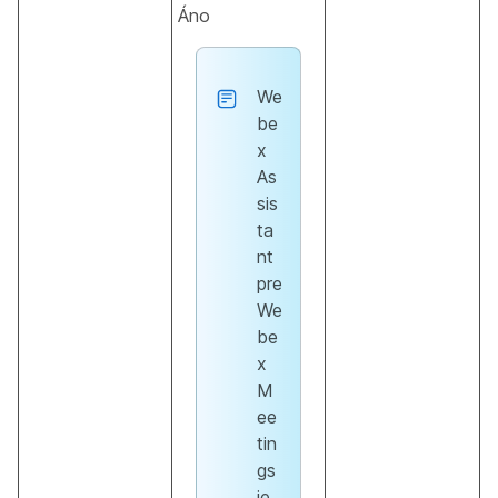
Áno
We
be
x
As
sis
ta
nt
pre
We
be
x
M
ee
tin
gs
je