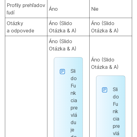
Profily prehľadov
Áno
Nie
ľudí
Otázky
Áno (Slido
Áno (Slido
a odpovede
Otázka & A)
Otázka & A)
Áno (Slido
Otázka & A)
Áno (Slido
Otázka & A)
Sli
do
Fu
Sli
nk
do
cia
Fu
pre
nk
vlá
cia
du
pre
je
vlá