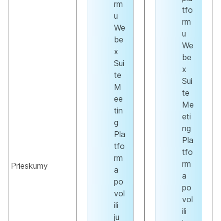
rm
tfo
u
rm
We
u
be
We
x
be
Sui
x
te
Sui
M
te
ee
Me
tin
eti
g
ng
Pla
Pla
tfo
tfo
rm
rm
Prieskumy
a
a
po
po
vol
vol
ili
ili
ju