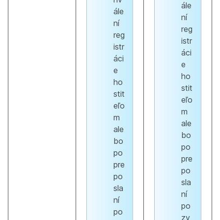
ále
ále
ní
ní
reg
reg
istr
istr
áci
áci
e
e
ho
ho
stit
stit
eľo
eľo
m
m
ale
ale
bo
bo
po
po
pre
pre
po
po
sla
sla
ní
ní
po
po
zv