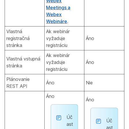
Webex
Meetings a
Webex
Webináre
.
Vlastná
Ak webinár
registračná
vyžaduje
Áno
stránka
registráciu
Ak webinár
Vlastná vstupná
vyžaduje
Áno
stránka
registráciu
Plánovanie
Áno
Nie
REST API
Áno
Áno
Úč
Úč
ast
ast