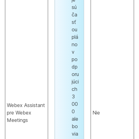
sú
ča
sť
ou
plá
no
v
po
dp
oru
júci
ch
3
00
Webex Assistant
0
pre Webex
Nie
ale
Meetings
bo
via