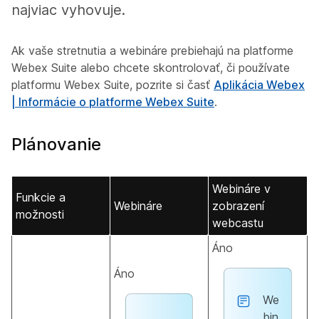
najviac vyhovuje.
Ak vaše stretnutia a webináre prebiehajú na platforme
Webex Suite alebo chcete skontrolovať, či používate
platformu Webex Suite, pozrite si časť
Aplikácia Webex
| Informácie o platforme Webex Suite
.
Plánovanie
Webináre v
Funkcie a
Webináre
zobrazení
možnosti
webcastu
Áno
Áno
We
bin