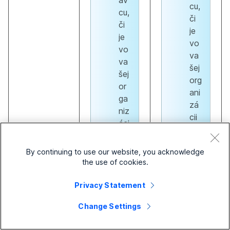
áv
cu,
cu,
či
či
je
je
vo
vo
va
va
šej
šej
org
or
ani
ga
zá
niz
cii
áci
po
i
vol
po
By continuing to use our website, you acknowledge
en
vol
the use of cookies.
á
en
fun
á
Privacy Statement
kci
fun
a
Change Settings
kci
Sli
a
do.