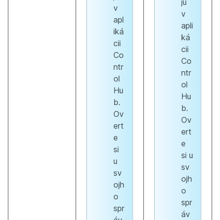
ju
v
v
apl
apli
iká
ká
cii
cii
Co
Co
ntr
ntr
ol
ol
Hu
Hu
b.
b.
Ov
Ov
ert
ert
e
e
si
si u
u
sv
sv
ojh
ojh
o
o
spr
spr
áv