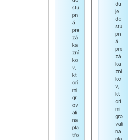
do
du
stu
je
pn
do
á
stu
pre
pn
zá
á
ka
pre
zní
zá
ko
ka
v,
zní
kt
ko
orí
v,
mi
kt
gr
orí
ov
mi
ali
gro
na
vali
pla
na
tfo
pla