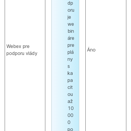
dp
oru
je
we
bin
áre
pre
Webex pre
Áno
plá
podporu vlády
ny
s
ka
pa
cit
ou
až
10
00
0
po