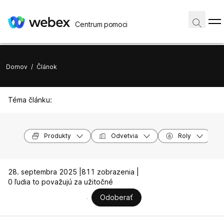
Centrum pomoci
Domov
/
Článok
Téma článku:
Produkty
Odvetvia
Roly
28. septembra 2025 |
811 zobrazenia |
0 ľudia to považujú za užitočné
Odoberať