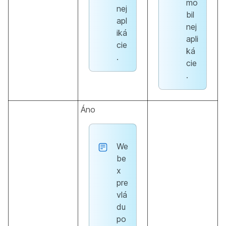
mo
nej
bil
apl
nej
iká
apli
cie
ká
.
cie
.
Áno
We
be
x
pre
vlá
du
po