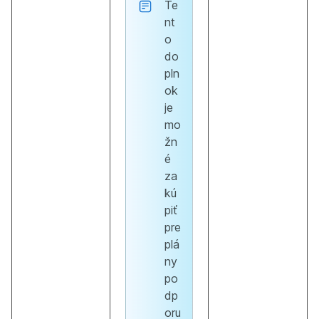
Te
nt
o
do
pln
ok
je
mo
žn
é
za
kú
piť
pre
plá
ny
po
dp
oru