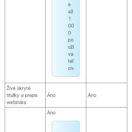
e
až
1
00
0
po
uží
va
teľ
ov.
Živé skryté
titulky a prepis
Áno
Áno
webinára
Áno