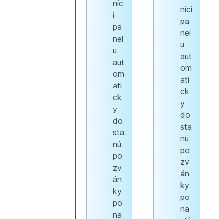
níc
níci
i
pa
pa
nel
nel
u
u
aut
aut
om
om
ati
ati
ck
ck
y
y
do
do
sta
sta
nú
nú
po
po
zv
zv
án
án
ky
ky
po
po
na
na