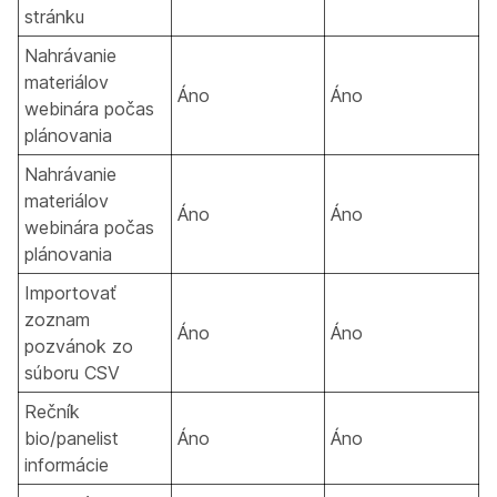
stránku
Nahrávanie
materiálov
Áno
Áno
webinára počas
plánovania
Nahrávanie
materiálov
Áno
Áno
webinára počas
plánovania
Importovať
zoznam
Áno
Áno
pozvánok zo
súboru CSV
Rečník
bio/panelist
Áno
Áno
informácie