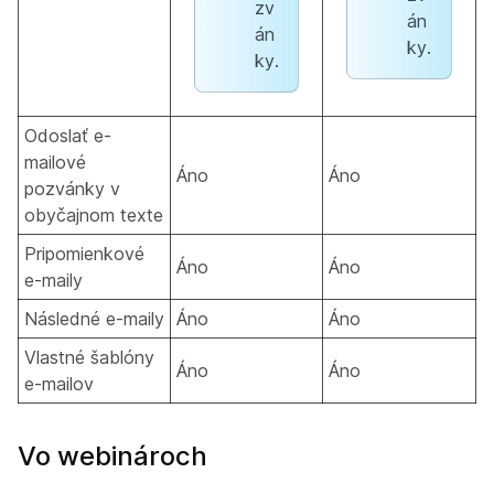
zv
án
án
ky.
ky.
Odoslať e-
mailové
Áno
Áno
pozvánky v
obyčajnom texte
Pripomienkové
Áno
Áno
e-maily
Následné e-maily
Áno
Áno
Vlastné šablóny
Áno
Áno
e-mailov
Vo webinároch