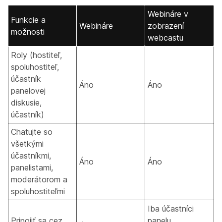
Webináre v
Funkcie a
Webináre
zobrazení
možnosti
webcastu
Roly (hostiteľ,
spoluhostiteľ,
účastník
Áno
Áno
panelovej
diskusie,
účastník)
Chatujte so
všetkými
účastníkmi,
Áno
Áno
panelistami,
moderátorom a
spoluhostiteľmi
Iba účastníci
Pripojiť sa cez
panelu,