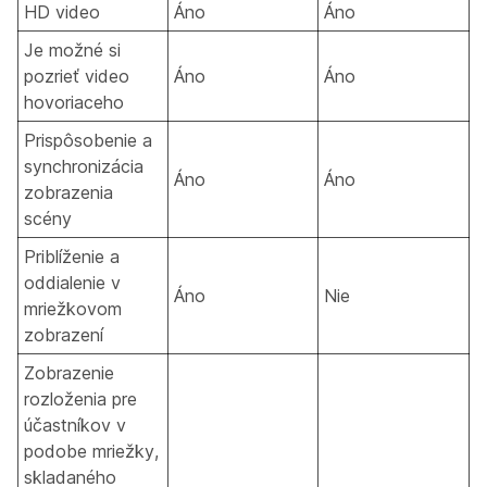
HD video
Áno
Áno
Je možné si
pozrieť video
Áno
Áno
hovoriaceho
Prispôsobenie a
synchronizácia
Áno
Áno
zobrazenia
scény
Priblíženie a
oddialenie v
Áno
Nie
mriežkovom
zobrazení
Zobrazenie
rozloženia pre
účastníkov v
podobe mriežky,
skladaného