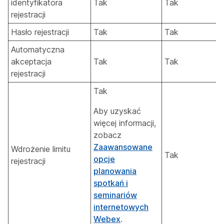
identyfikatora
Tak
Tak
rejestracji
Hasło rejestracji
Tak
Tak
Automatyczna
akceptacja
Tak
Tak
rejestracji
Tak
Aby uzyskać
więcej informacji,
zobacz
Zaawansowane
Wdrożenie limitu
Tak
opcje
rejestracji
planowania
spotkań i
seminariów
internetowych
Webex
.