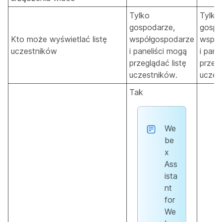
Tylko
Tylko
gospodarze,
gospo
Kto może wyświetlać listę
współgospodarze
współ
uczestników
i paneliści mogą
i pane
przeglądać listę
przegl
uczestników.
uczes
Tak
We
be
x
Ass
ista
nt
for
We