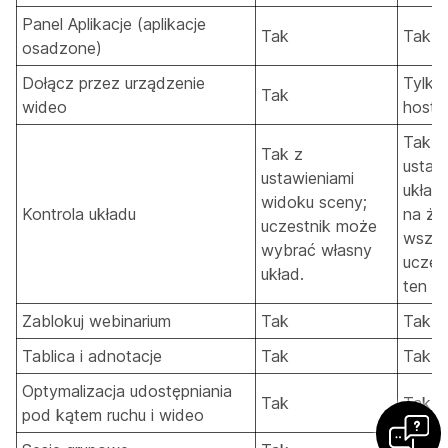
Panel Aplikacje (aplikacje
Tak
Tak
osadzone)
Dołącz przez urządzenie
Tylko 
Tak
wideo
host i
Tak z
Tak z
ustaw
ustawieniami
układu
widoku sceny;
Kontrola układu
na ży
uczestnik może
wszy
wybrać własny
uczes
układ.
ten s
Zablokuj webinarium
Tak
Tak
Tablica i adnotacje
Tak
Tak
Optymalizacja udostępniania
Tak
Tak
pod kątem ruchu i wideo