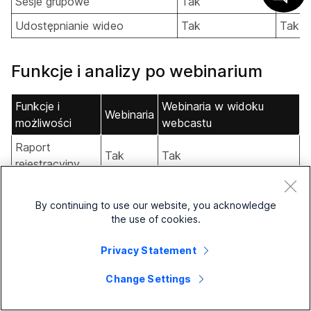
Sesje grupowe
Tak
Nie
Udostępnianie wideo
Tak
Tak
Funkcje i analizy po webinarium
Funkcje i
Webinaria w widoku
Webinaria
możliwości
webcastu
Raport
Tak
Tak
rejestracyjny
Sprawozdanie
Tak
Tak
z obecności
By continuing to use our website, you acknowledge
the use of cookies.
Strona
docelowa po
Privacy Statement
Tak
Tak
zakończeniu
webinarium
Change Settings
Raport