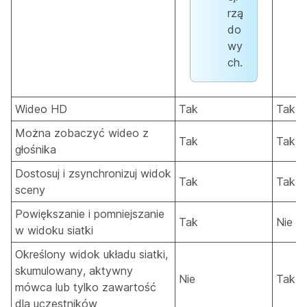
rzą
do
wy
ch.
Wideo HD
Tak
Tak
Można zobaczyć wideo z
Tak
Tak
głośnika
Dostosuj i zsynchronizuj widok
Tak
Tak
sceny
Powiększanie i pomniejszanie
Tak
Nie
w widoku siatki
Określony widok układu siatki,
skumulowany, aktywny
Nie
Tak
mówca lub tylko zawartość
dla uczestników