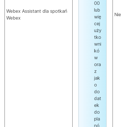
00
lub
Webex Assistant dla spotkań
Nie
wię
Webex
cej
uży
tko
wni
kó
w
ora
z
jak
o
do
dat
ek
do
pla
nó