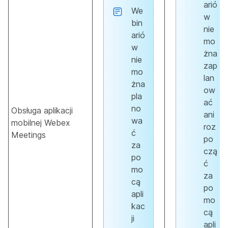
arió
We
w
bin
nie
arió
mo
w
żna
nie
zap
mo
lan
żna
ow
pla
ać
no
Obsługa aplikacji
ani
wa
mobilnej Webex
roz
ć
Meetings
po
za
czą
po
ć
mo
za
cą
po
apli
mo
kac
cą
ji
apli