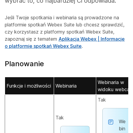
wybrać to, co najbardziej Ci odpowiada.
Jeśli Twoje spotkania i webinaria są prowadzone na
platformie spotkań Webex Suite lub chcesz sprawdzić,
czy korzystasz z platformy spotkań Webex Suite,
zapoznaj się z tematem
Aplikacja Webex | Informacje
o platformie spotkań Webex Suite
.
Planowanie
Webinaria w
Funkcje i możliwości
Webinaria
widoku webcas
Tak
Tak
We
bin