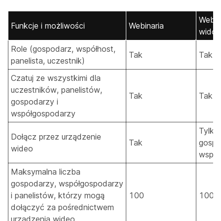
Webin
Funkcje i możliwości
Webinaria
widok
Role (gospodarz, współhost,
Tak
Tak
panelista, uczestnik)
Czatuj ze wszystkimi dla
uczestników, panelistów,
Tak
Tak
gospodarzy i
współgospodarzy
Tylko 
Dołącz przez urządzenie
Tak
gospo
wideo
współ
Maksymalna liczba
gospodarzy, współgospodarzy
i panelistów, którzy mogą
100
100
dołączyć za pośrednictwem
urządzenia wideo