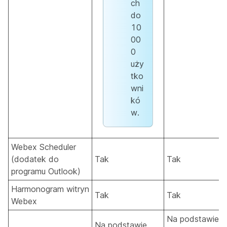
ch
do
10
00
0
uży
tko
wni
kó
w.
Webex Scheduler
(dodatek do
Tak
Tak
programu Outlook)
Harmonogram witryn
Tak
Tak
Webex
Na podstawie
Na podstawie