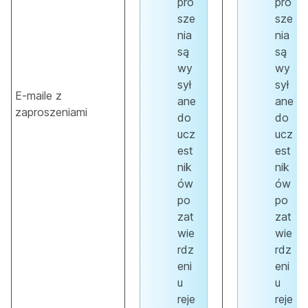
pro
pro
sze
sze
nia
nia
są
są
wy
wy
sył
sył
E-maile z
ane
ane
zaproszeniami
do
do
ucz
ucz
est
est
nik
nik
ów
ów
po
po
zat
zat
wie
wie
rdz
rdz
eni
eni
u
u
reje
reje