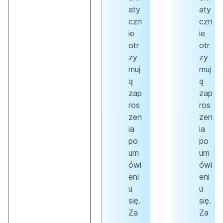
aty
aty
czn
czn
ie
ie
otr
otr
zy
zy
muj
muj
ą
ą
zap
zap
ros
ros
zen
zen
ia
ia
po
po
um
um
ówi
ówi
eni
eni
u
u
się.
się.
Za
Za