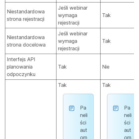
Jeśli webinar
Niestandardowa
wymaga
Tak
strona rejestracji
rejestracji
Jeśli webinar
Niestandardowa
wymaga
Tak
strona docelowa
rejestracji
Interfejs API
planowania
Tak
Nie
odpoczynku
Tak
Tak
Pa
Pa
neli
neli
ści
ści
aut
aut
om
om