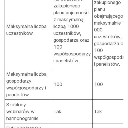
zakupionego
zakupionego
planu
planu pojemności
obejmującego
z maksymalną
maksymalnie 1
Maksymalna liczba
liczbą 1000
000
uczestników
uczestników,
uczestników,
gospodarza oraz
gospodarza ora
100
100
współgospodarzy
współgospodar
i panelistów.
i panelistów.
Maksymalna liczba
gospodarzy,
100
100
współgospodarzy i
panelistów
Szablony
webinarów w
Tak
Tak
harmonogramie