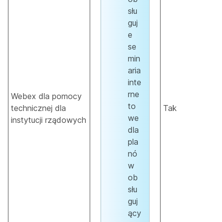
słu
guj
e
se
min
aria
inte
rne
Webex dla pomocy
to
technicznej dla
Tak
we
instytucji rządowych
dla
pla
nó
w
ob
słu
guj
ący