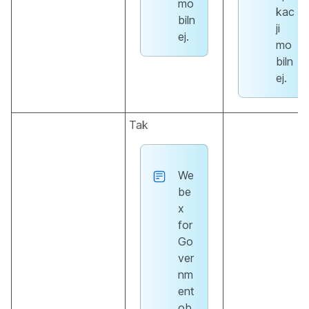
mo
kac
biln
ji
ej.
mo
biln
ej.
Tak
We
be
x
for
Go
ver
nm
ent
ob