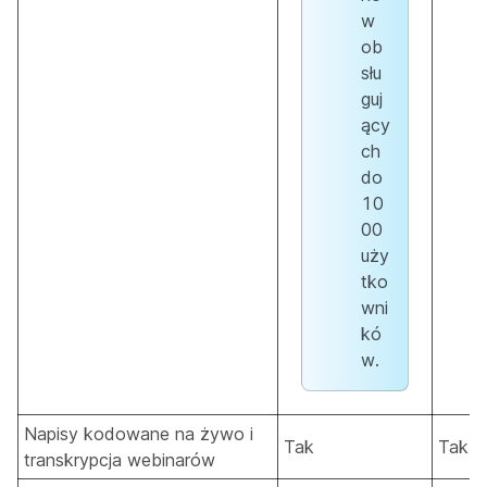
w
ob
słu
guj
ący
ch
do
10
00
uży
tko
wni
kó
w.
Napisy kodowane na żywo i
Tak
Tak
transkrypcja webinarów