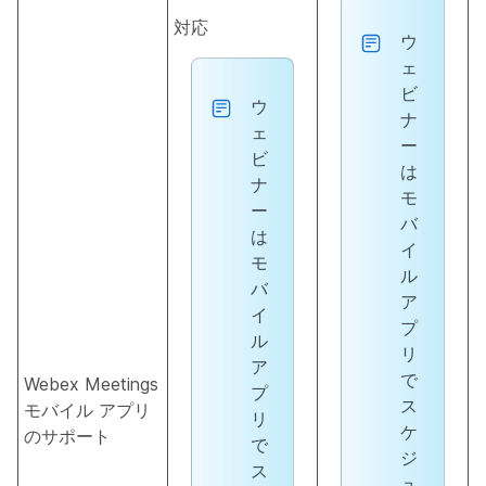
対応
ウ
ェ
ビ
ウ
ナ
ェ
ー
ビ
は
ナ
モ
ー
バ
は
イ
モ
ル
バ
ア
イ
プ
ル
リ
ア
で
Webex Meetings
プ
ス
モバイル アプリ
リ
ケ
のサポート
で
ジ
ス
ュ