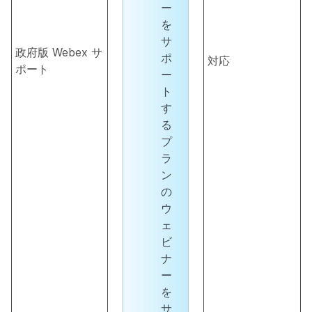
ー
を
サ
政府版 Webex サ
ポ
対応
ポート
ー
ト
す
る
プ
ラ
ン
の
ウ
ェ
ビ
ナ
ー
を
サ