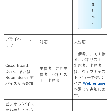
ま
せ
ん
。
プライベートチ
対応
未対応
ャット
主催者、共同主催
者、パネリスト、
Cisco Board、
出席者。出席者
主催者、共同主
Desk、または
は、ウェブキャス
催者、パネリス
Room Series デ
ト ビューでデバ
ト、出席者
バイスから参加
イス
Web engine
を通じて参加しま
す。
ビデオ デバイス
から参加できる