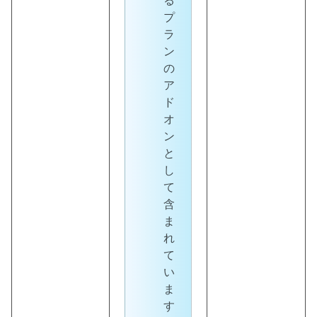
る
プ
ラ
ン
の
ア
ド
オ
ン
と
し
て
含
ま
れ
て
い
ま
す