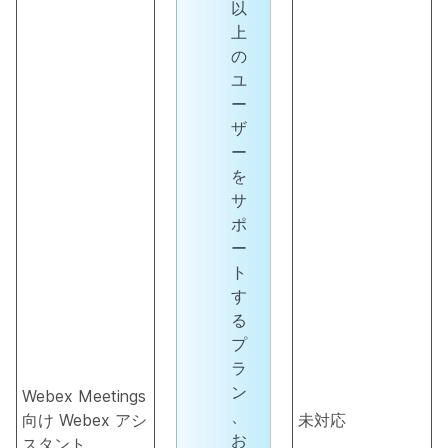
以
上
の
ユ
ー
ザ
ー
を
サ
ポ
ー
ト
す
る
プ
ラ
ン
Webex Meetings
、
向け Webex アシ
未対応
お
スタント