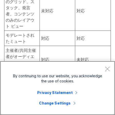
のグリッド、ス
タック、発言
未対応
対応
者、コンテンツ
のみのレイアウ
ト ビュー
モデレートされ
対応
対応
たミュート
主催者/共同主催
者がオーディエ
対応
未対応
ンスのミュート
を解除できる
By continuing to use our website, you acknowledge
アニメーション
the use of cookies.
で表示される絵
対応
未対応
文字のリアクシ
Privacy Statement
ョン
Change Settings
音楽モード
対応
対応
バックグラウン