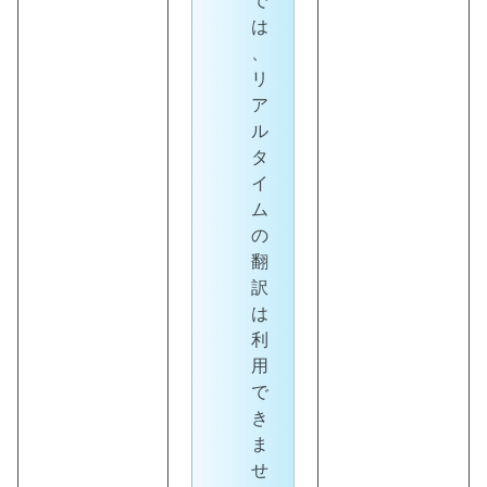
で
は
、
リ
ア
ル
タ
イ
ム
の
翻
訳
は
利
用
で
き
ま
せ