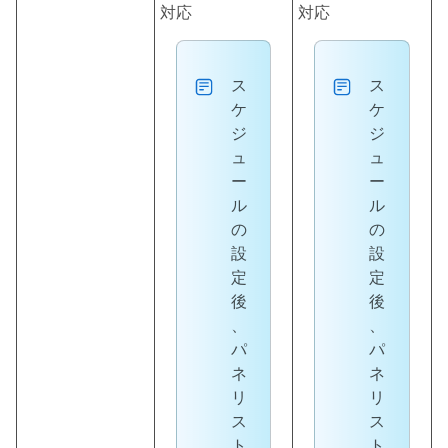
対応
対応
ス
ス
ケ
ケ
ジ
ジ
ュ
ュ
ー
ー
ル
ル
の
の
設
設
定
定
後
後
、
、
パ
パ
ネ
ネ
リ
リ
ス
ス
ト
ト