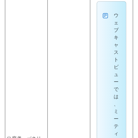
ウ
ェ
ブ
キ
ャ
ス
ト
ビ
ュ
ー
で
は
、
ミ
ー
テ
ィ