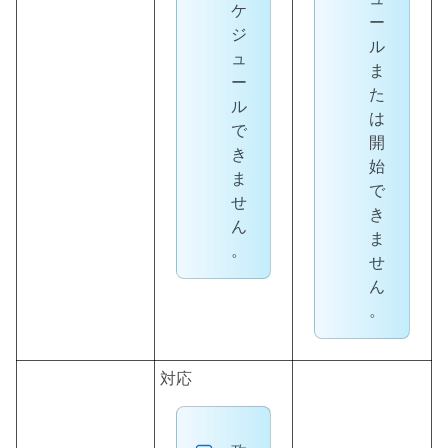
ケ
ー
ジ
ル
ュ
ま
ー
た
ル
は
で
開
き
始
ま
で
せ
き
ん
ま
。
せ
ん
。
対応