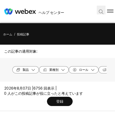
ヘルプ センター
ホーム
/
投稿記事
この記事の適用対象:
製品
業種別
ロール
オペ
2026年8月07日 |
6756 回表示 |
0 人がこの投稿記事が役に立ったと考えています
登録