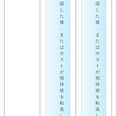
認
認
し
し
た
た
後
後
、
、
ま
ま
た
た
は
は
ホ
ホ
ス
ス
ト
ト
が
が
招
招
待
待
状
状
を
を
転
転
送
送
し
し