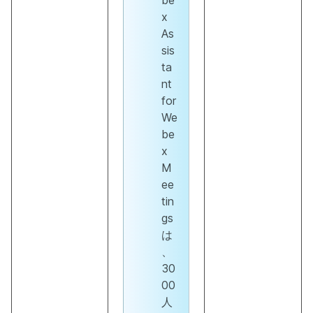
be
x
As
sis
ta
nt
for
We
be
x
M
ee
tin
gs
は
、
30
00
人