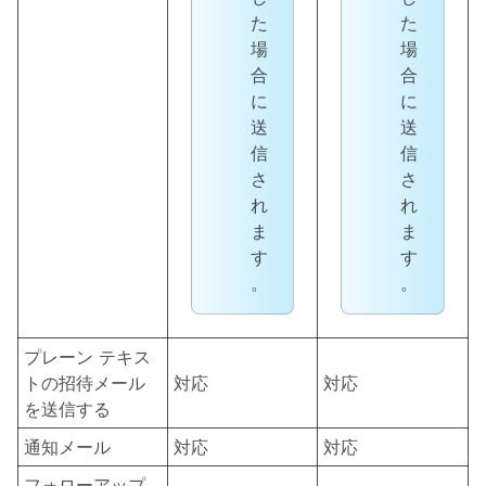
た
た
場
場
合
合
に
に
送
送
信
信
さ
さ
れ
れ
ま
ま
す
す
。
。
プレーン テキス
トの招待メール
対応
対応
を送信する
通知メール
対応
対応
フォローアップ