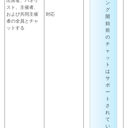
出席者、パネリ
ン
スト、主催者、
グ
および共同主催
対応
開
者の全員とチャ
始
ットする
前
の
チ
ャ
ッ
ト
は
サ
ポ
ー
ト
さ
れ
て
い