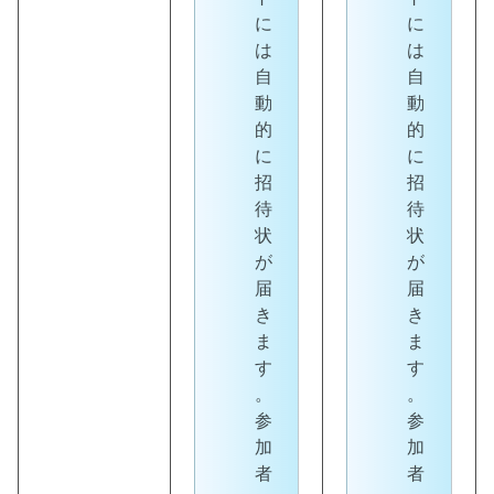
に
に
は
は
自
自
動
動
的
的
に
に
招
招
待
待
状
状
が
が
届
届
き
き
ま
ま
す
す
。
。
参
参
加
加
者
者