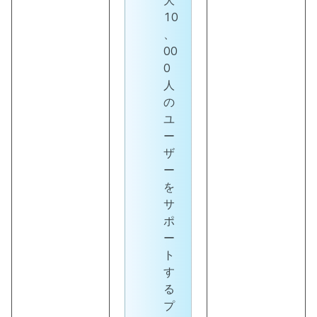
大
10
、
00
0
人
の
ユ
ー
ザ
ー
を
サ
ポ
ー
ト
す
る
プ