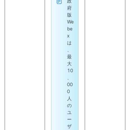
政
府
版
We
be
x
は
、
最
大
10
、
00
0
人
の
ユ
ー
ザ