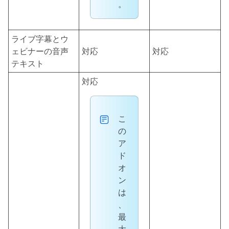
。
ライブ字幕とウ
ェビナーの音声
対応
対応
テキスト
対応
こ
の
ア
ド
オ
ン
は
、
最