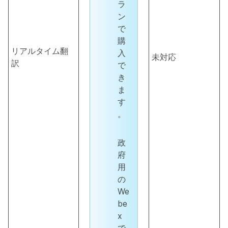
ラ
ン
で
購
リアルタイム翻
入
未対応
訳
で
き
ま
す
。
政
府
用
の
We
be
x