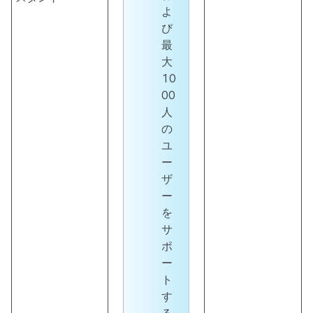
よ
び
最
大
10
00
人
の
ユ
ー
ザ
ー
を
サ
ポ
ー
ト
す