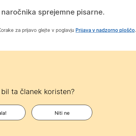
iz naročnika sprejemne pisarne.
Korake za prijavo glejte v poglavju
Prijava v nadzorno ploščo
.
e bil ta članek koristen?
la!
Niti ne