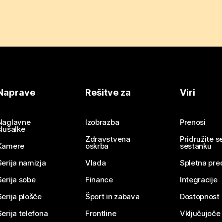
Naprave
Rešitve za
Viri
Naglavne
Izobrazba
Prenosi
slušalke
Zdravstvena
Pridružite 
Kamere
oskrba
sestanku
Serija namizja
Vlada
Spletna pre
Serija sobe
Finance
Integracije
Serija plošče
Šport in zabava
Dostopnost
Serija telefona
Frontline
Vključujoče