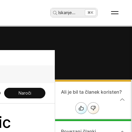
Iskanje
...
⌘K
Ali je bil ta članek koristen?
Naroči
ic
Povezani članki