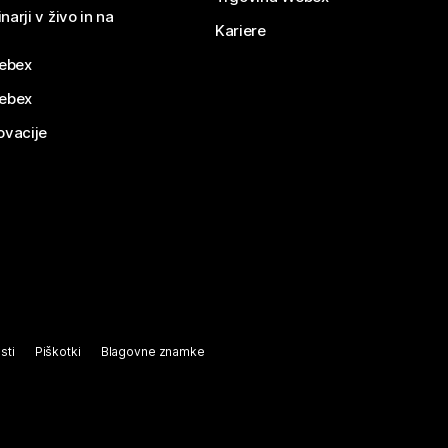
narji v živo in na
Kariere
ebex
Webex
ovacije
sti
Piškotki
Blagovne znamke