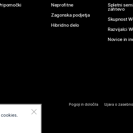
Pripomočki
Neprofitne
Spletni semi
zahtevo
Zagonska podjetja
Skupnost W
Hibridno delo
Razvijalci 
Novice in in
Pogoji in določila
Izjava o zasebno
 cookies.