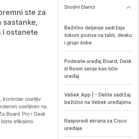
Srodni članci
premni ste za
 sastanke,
Bežično deljenje sadržaja
 i ostanete
tokom poziva na tabli, desku
i grupi soba
Podesite uređaj Board, Desk
ili Room serije kao lični
uređaj
Vebek App | - Delite sadržaj
 kontroler osetljiv
bežično na Vebek uređajima
trolerom osetljivim na
. Za Board Pro i Desk
Rasporedi ekrana za Cisco
 biste efikasno
uređaje