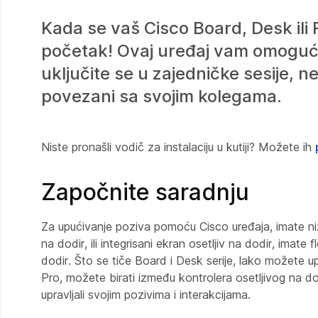
Kada se vaš Cisco Board, Desk ili 
početak! Ovaj uređaj vam omoguć
uključite se u zajedničke sesije, 
povezani sa svojim kolegama.
Niste pronašli vodič za instalaciju u kutiji? Možete ih
Započnite saradnju
Za upućivanje poziva pomoću Cisco uređaja, imate niz 
na dodir, ili integrisani ekran osetljiv na dodir, imat
dodir. Što se tiče Board i Desk serije, lako možete upu
Pro, možete birati između kontrolera osetljivog na dod
upravljali svojim pozivima i interakcijama.