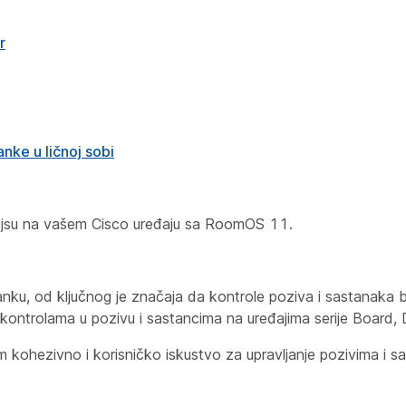
r
nke u ličnoj sobi
rfejsu na vašem Cisco uređaju sa RoomOS 11.
tanku, od ključnog je značaja da kontrole poziva i sastanaka bu
 kontrolama u pozivu i sastancima na uređajima serije Board,
am kohezivno i korisničko iskustvo za upravljanje pozivima i s