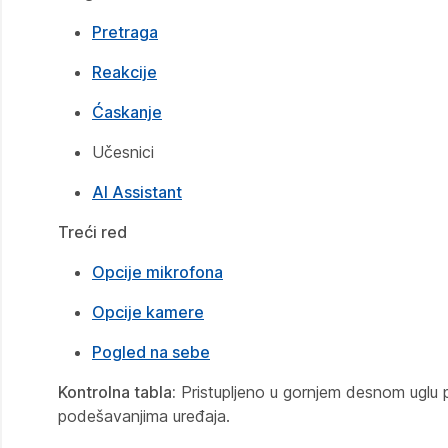
Pretraga
Reakcije
Ćaskanje
Učesnici
AI Assistant
Treći red
Opcije mikrofona
Opcije kamere
Pogled na sebe
Kontrolna tabla:
Pristupljeno u gornjem desnom uglu
podešavanjima uređaja.