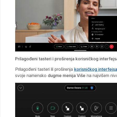
Prilagođeni tasteri i proširenja korisničkog interfejs
Prilagođeni tasteri ili proširenja
korisničkog interfejsa
svoje namensko
dugme menija Više
na najvišem nivo