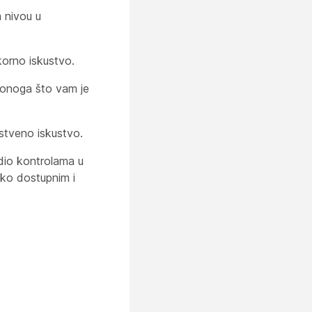
 nivou u
korno iskustvo.
 onoga što vam je
stveno iskustvo.
io kontrolama u
ako dostupnim i