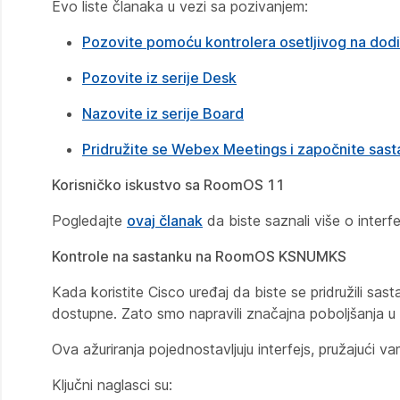
Evo liste članaka u vezi sa pozivanjem:
Pozovite pomoću kontrolera osetljivog na dodi
Pozovite iz serije Desk
Nazovite iz serije Board
Pridružite se Webex Meetings i započnite sasta
Korisničko iskustvo sa RoomOS 11
Pogledajte
ovaj članak
da biste saznali više o inte
Kontrole na sastanku na RoomOS KSNUMKS
Kada koristite Cisco uređaj da biste se pridružili sas
dostupne. Zato smo napravili značajna poboljšanja u
Ova ažuriranja pojednostavljuju interfejs, pružajući v
Ključni naglasci su: