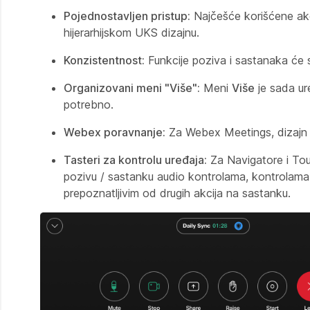
Pojednostavljen pristup:
Najčešće korišćene akci
hijerarhijskom UKS dizajnu.
Konzistentnost:
Funkcije poziva i sastanaka će s
Organizovani meni "Više":
Meni
Više
je sada ur
potrebno.
Webex poravnanje:
Za Webex Meetings, dizajn j
Tasteri za kontrolu uređaja:
Za Navigatore i T
pozivu / sastanku audio kontrolama, kontrolama 
prepoznatljivim od drugih akcija na sastanku.