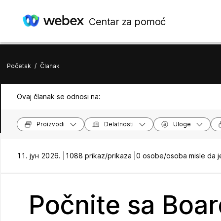
Centar za pomoć
Početak
/
Članak
Ovaj članak se odnosi na:
Proizvodi
Delatnosti
Uloge
11. јун 2026. |
1088 prikaz/prikaza |
0 osobe/osoba misle da j
Počnite sa Boar