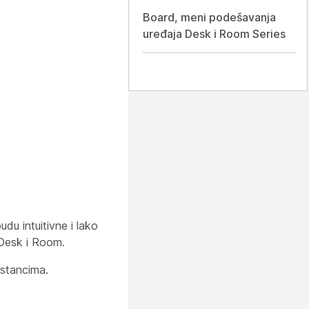
Board, meni podešavanja
uređaja Desk i Room Series
du intuitivne i lako
 Desk i Room.
astancima.