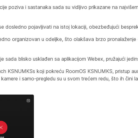
je poziva i sastanaka sada su vidljivo prikazane na najvišem
e dosledno pojavljivati na istoj lokaciji, obezbeđujući bespre
edno organizovan u odeljke, što olakšava brzo pronalaženje
e sada blisko usklađen sa aplikacijom Webex, pružajući jedin
ouch KSNUMKSs koji pokreću RoomOS KSNUMKS, pristup aud
kamere i samo-pregledu su u svom trećem redu, što ih čini l