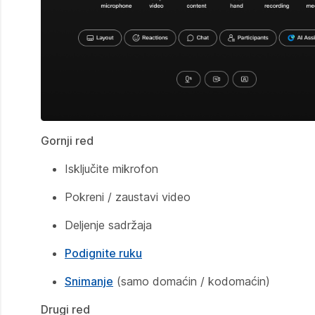
Gornji red
Isključite mikrofon
Pokreni / zaustavi video
Deljenje sadržaja
Podignite ruku
Snimanje
(samo domaćin / kodomaćin)
Drugi red