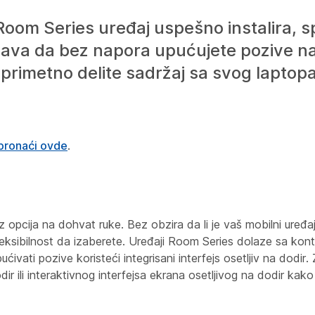
Room Series uređaj uspešno instalira, s
ava da bez napora upućujete pozive na
neprimetno delite sadržaj sa svog laptopa
pronaći ovde
.
opcija na dohvat ruke. Bez obzira da li je vaš mobilni uređaj,
e fleksibilnost da izaberete. Uređaji Room Series dolaze sa kon
ćivati pozive koristeći integrisani interfejs osetljiv na dodir
ir ili interaktivnog interfejsa ekrana osetljivog na dodir kako