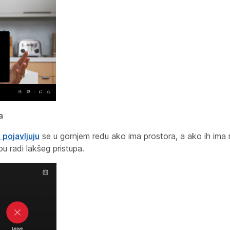
a
 pojavljuju
se u gornjem redu ako ima prostora, a ako ih ima 
u radi lakšeg pristupa.