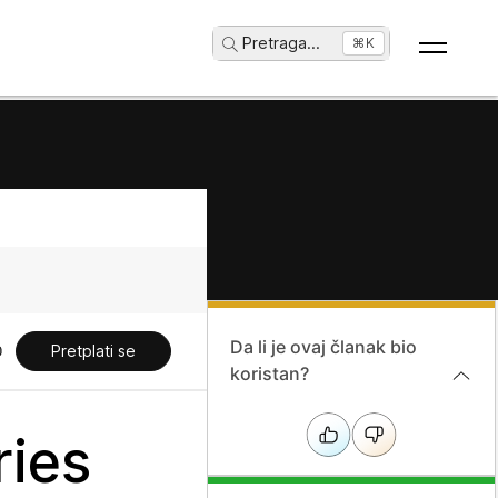
Pretraga
...
⌘K
Da li je ovaj članak bio
Pretplati se
koristan?
ries