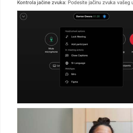
Kontrola jačine zvuka:
Podesite jačinu zvuka vašeg u