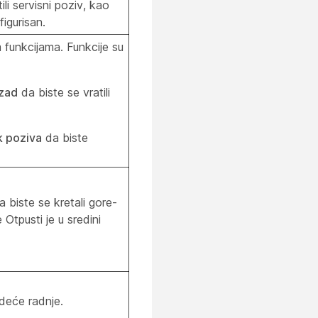
ili servisni poziv, kao
figurisan.
funkcijama. Funkcije su
zad
da biste se vratili
k poziva
da biste
a biste se kretali gore-
Otpusti je u sredini
edeće radnje.