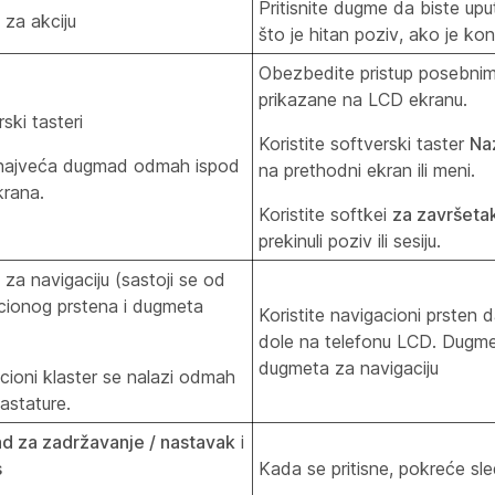
Pritisnite dugme da biste uput
za akciju
što je hitan poziv, ako je kon
Obezbedite pristup posebnim 
prikazane na LCD ekranu.
ski tasteri
Koristite softverski taster
Na
najveća dugmad odmah ispod
na prethodni ekran ili meni.
rana.
Koristite softkei
za završeta
prekinuli poziv ili sesiju.
za navigaciju (sastoji se od
cionog prstena i dugmeta
Koristite navigacioni prsten d
dole na telefonu LCD. Dugme 
dugmeta za navigaciju
cioni klaster se nalazi odmah
astature.
 za zadržavanje / nastavak
i
s
Kada se pritisne, pokreće sl