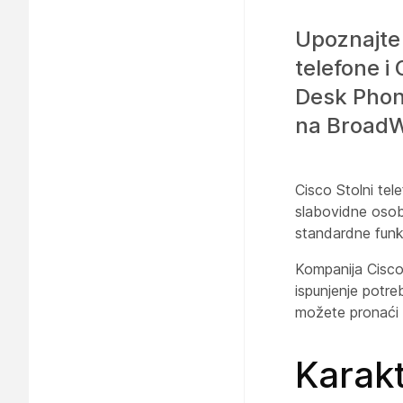
Upoznajte 
telefone i
Desk Phon
na BroadWo
Cisco Stolni tel
slabovidne osobe
standardne funk
Kompanija Cisco 
ispunjenje potre
možete pronaći
Karakt