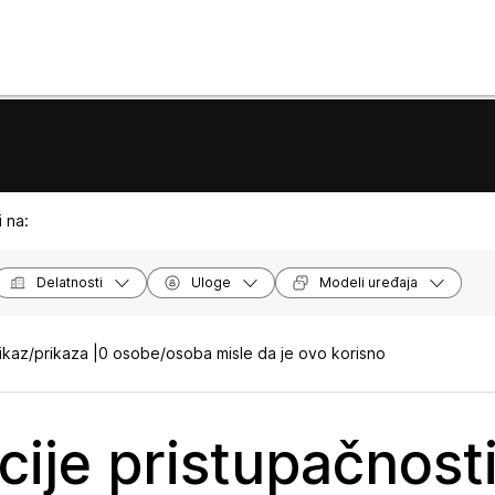
 na:
Delatnosti
Uloge
Modeli uređaja
ikaz/prikaza |
0 osobe/osoba misle da je ovo korisno
cije pristupačnost