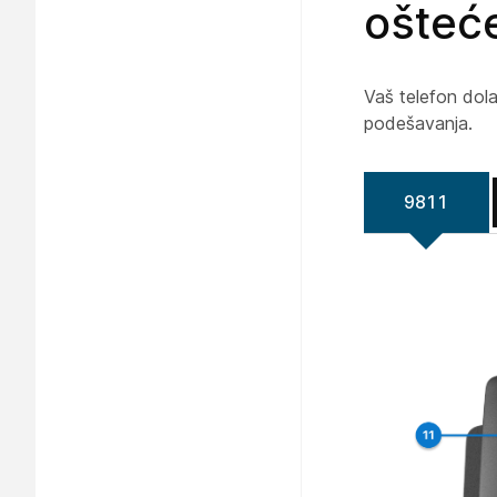
ošteć
Vaš telefon dola
podešavanja.
9811