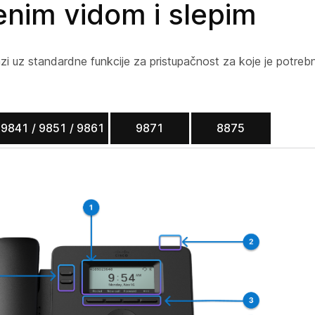
enim vidom i slepim
zi uz standardne funkcije za pristupačnost za koje je potrebn
9841 / 9851 / 9861
9871
8875