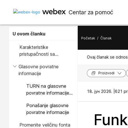
Centar za pomoć
U ovom članku
Početak
/
Članak
Karakteristike
pristupačnosti sa
Ovaj članak se odnosi
oštećenim vidom i slepim
Glasovne povratne
informacije
Proizvodi
TURN na glasovne
18. јун 2026. |
621 pr
povratne informacije
sa telefona
Ponašanje glasovne
povratne informacije
Funk
Promenite veličinu fonta