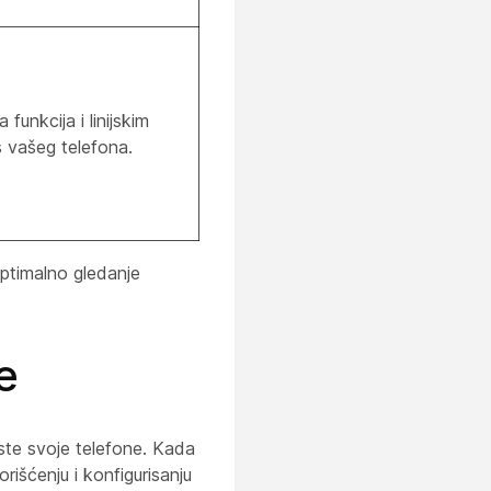
funkcija i linijskim
 vašeg telefona.
ptimalno gledanje
e
te svoje telefone. Kada
išćenju i konfigurisanju