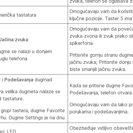
zvuka, telefon se oglašava d
Omogućavaju vam da koristite
merička tastatura
ključne pozicije. Taster 5 ima
Omogućavaju vam da povećate 
zvuka zvona ili zvuk preko sluš
Jačina zvuka
spikerfona.
gme se nalazi u donjem
Pritisnite gornju stranu dugm
uglu telefona
jačinu zvuka; Pritisnite donj
biste smanjili jačinu zvuka.
t
i
Podešavanja
dugmad
Kada se pritisne dugme Favor
a velika dugmeta nalaze se
Podešavanja, telefon otvara 
 tastature.
Omogućavaju vam da lako pri
 grupi tastera, dugme Favorite
porukama i podešavanjima.
vrhu. Dugme Settings je na dnu.
Obezbeđuje vidljivo obavešte
Arc LED