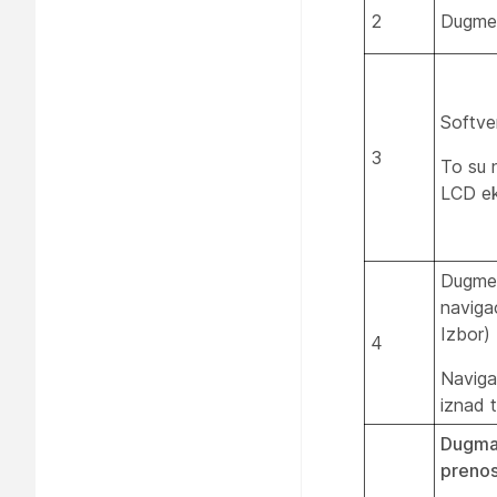
2
Dugme 
Softver
3
To su 
LCD ek
Dugme 
naviga
Izbor)
4
Naviga
iznad t
Dugmad
preno