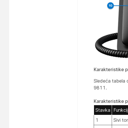
Karakteristike 
Sledeća tabela o
9811.
Karakteristike 
Stavka
Funkci
1
Sivi t