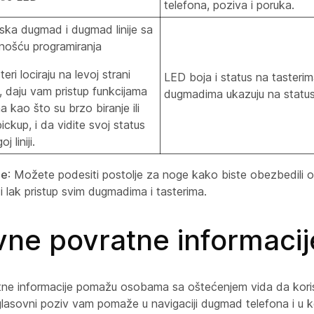
telefona, poziva i poruka.
jska dugmad i dugmad linije sa
ošću programiranja
teri lociraju na levoj strani
LED boja i status na tasterima 
, daju vam pristup funkcijama
dugmadima ukazuju na status
a kao što su brzo biranje ili
ickup, i da vidite svoj status
j liniji.
je
: Možete podesiti postolje za noge kako biste obezbedili o
i lak pristup svim dugmadima i tasterima.
vne povratne informacij
ne informacije pomažu osobama sa oštećenjem vida da koris
asovni poziv vam pomaže u navigaciji dugmad telefona i u kor