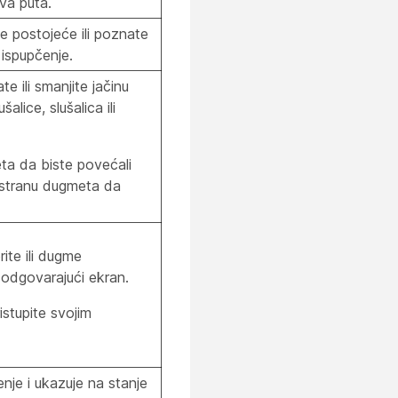
va puta.
 postojeće ili poznate
 ispupčenje.
ili smanjite jačinu
alice, slušalica ili
eta da biste povećali
u stranu dugmeta da
ite ili dugme
odgovarajući ekran.
stupite svojim
nje i ukazuje na stanje