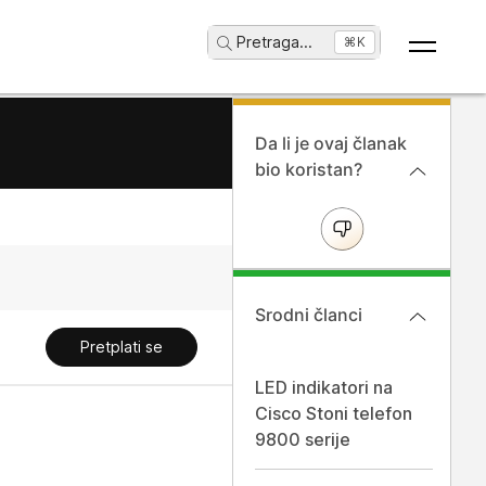
Pretraga
...
⌘K
Da li je ovaj članak
bio koristan?
Srodni članci
Pretplati se
LED indikatori na
Cisco Stoni telefon
i
9800 serije