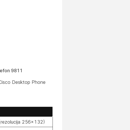
elefon 9811
na Cisco Desktop Phone
 (rezolucija 256×132)