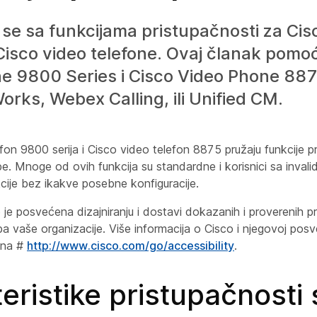
se sa funkcijama pristupačnosti za Cis
 Cisco video telefone. Ovaj članak pomoć
e 9800 Series i Cisco Video Phone 887
rks, Webex Calling, ili Unified CM.
efon 9800 serija i Cisco video telefon 8875 pružaju funkcije pr
. Mnoge od ovih funkcija su standardne i korisnici sa inval
cije bez ikakve posebne konfiguracije.
je posvećena dizajniranju i dostavi dokazanih i proverenih pr
ba vaše organizacije. Više informacija o Cisco i njegovoj pos
 na #
http://www.cisco.com/go/accessibility
.
eristike pristupačnosti 