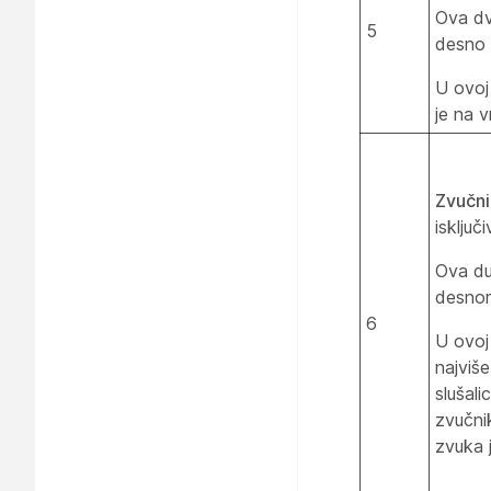
Ova dv
5
desno 
U ovoj
je na 
Zvučni
isključ
Ova du
desnom
6
U ovoj
najviš
slušal
zvučni
zvuka 