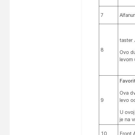
7
Alfanu
taster
8
Ovo du
levom 
Favori
Ova dv
9
levo od
U ovoj
je na 
10
Front 