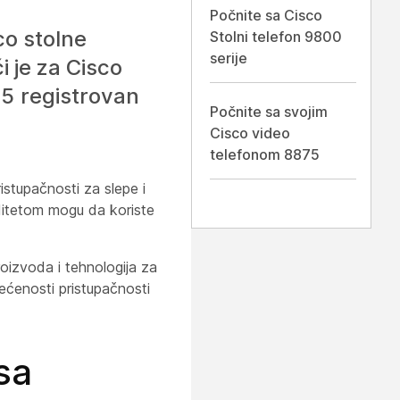
Počnite sa Cisco
co stolne
Stolni telefon 9800
serije
i je za Cisco
5 registrovan
Počnite sa svojim
Cisco video
telefonom 8875
istupačnosti za slepe i
iditetom mogu da koriste
oizvoda i tehnologija za
većenosti pristupačnosti
sa