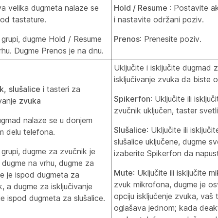
a velika dugmeta nalaze se
Hold / Resume
: Postavite a
od tastature.
i nastavite održani poziv.
 grupi, dugme Hold / Resume
Prenos
: Prenesite poziv.
vrhu. Dugme Prenos je na dnu.
Uključite i isključite dugmad z
isključivanje zvuka da biste o
k,
slušalice
i tasteri za
Spikerfon
: Uključite ili isklj
ivanje
zvuka
zvučnik uključen, taster svetli
gmad nalaze se u donjem
Slušalice
: Uključite ili isključ
 delu telefona.
slušalice uključene, dugme svet
 grupi, dugme za zvučnik je
izaberite Spikerfon da napusti
e dugme na vrhu, dugme za
Mute
: Uključite ili isključite 
ice je ispod dugmeta za
zvuk mikrofona, dugme je osv
k, a dugme za isključivanje
opciju isključenje zvuka, vaš
je ispod dugmeta za slušalice.
oglašava jednom; kada deakti