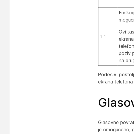
Funkci
mogućn
Ovi tas
11
ekrana
telefon
poziv p
na drugo
Podesivi postol
ekrana telefona 
Glaso
Glasovne povrat
je omogućeno, gl