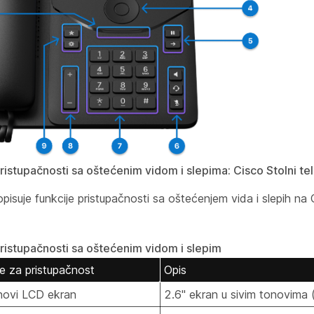
pristupačnosti sa oštećenim vidom i slepima: Cisco Stolni t
pisuje funkcije pristupačnosti sa oštećenjem vida i slepih 
pristupačnosti sa oštećenim vidom i slepim
je za pristupačnost
Opis
onovi LCD ekran
2.6" ekran u sivim tonovima