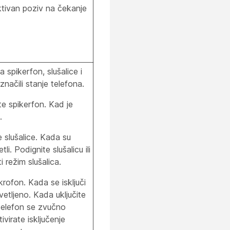
ktivan poziv na čekanje
a spikerfon, slušalice i
značili stanje telefona.
učite spikerfon. Kad je
.
ite slušalice. Kada su
li. Podignite slušalicu ili
 režim slušalica.
mikrofon. Kada se isključi
etljeno. Kada uključite
 telefon se zvučno
virate isključenje