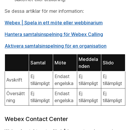
Se dessa artiklar för mer information:
Webex | Spela in ett möte eller webbinarium
Hantera samtalsinspelning för Webex Calling
Aktivera samtalsinspelning för en organisation
Meddela
Samtal
Möte
Slido
nden
Ej
Endast
Ej
Ej
Avskrift
tillämpligt
engelska
tillämpligt
tillämpligt
Översätt
Ej
Endast
Ej
Ej
ning
tillämpligt
engelska
tillämpligt
tillämpligt
Webex Contact Center