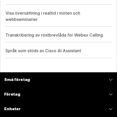
Visa översättning i realtid i möten och
webbseminarier
Transkribering av röstbrevlåda för Webex Calling
Språk som stöds av Cisco AI Assistant
Små företag
Prissättning
Företag
Webex-appen
Webex Suite
Enheter
Möten
Calling