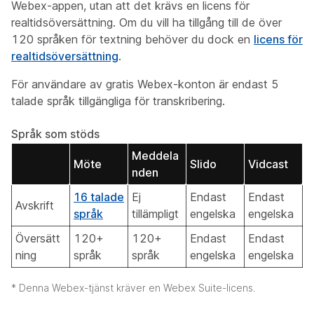
Webex-appen, utan att det krävs en licens för
realtidsöversättning. Om du vill ha tillgång till de över
120 språken för textning behöver du dock en
licens för
realtidsöversättning
.
För användare av gratis Webex-konton är endast 5
talade språk tillgängliga för transkribering.
Språk som stöds
Meddela
Möte
Slido
Vidcast
nden
16 talade
Ej
Endast
Endast
Avskrift
språk
tillämpligt
engelska
engelska
Översätt
120+
120+
Endast
Endast
ning
språk
språk
engelska
engelska
* Denna Webex-tjänst kräver en Webex Suite-licens.