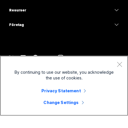
Kameror
Utbildning
Meddelanden
Meddelanden
Resurser
Skrivbordsserie
Hälso- och sjukvård
Skärmdelning
Hämtningar
Slido
Room-serien
Företag
Statliga myndigheter
Delta i ett testmöte
Webbseminarier
Cisco
Board-serien
Ekonomi
Onlinekurser
Events
Kontakta support
Telefonserien
Sport och nöje
Integreringar
Contact Center
Kontakta försäljningsavdelningen
Tillbehör
Frontlinje
Hjälpmedel
CPaaS
Villkor
Webex Blog
By continuing to use our website, you acknowledge
Ideella organisationer
Sekretesspolicy
Inklusivitet
Säkerhet
the use of cookies.
Webex tankeledarskap
Cookies
Nystartade företag
Webbseminarier live och på begäran
Control Hub
Privacy Statement
Webex Merch Store
Varumärken
Hybridarbete
Webex Community
©
2026
Cisco och/eller dess dotterbolag. Med ensamrätt.
Jobba hos oss
Change Settings
Webex för utvecklare
Nyheter och innovationer