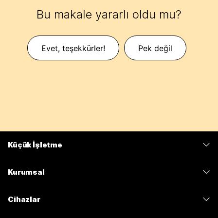
Bu makale yararlı oldu mu?
Evet, teşekkürler!
Pek değil
Küçük İşletme
Fiyatlar
Kurumsal
Webex Uygulaması
Webex Suite
Cihazlar
Meetings
Calling
kulaklıklar